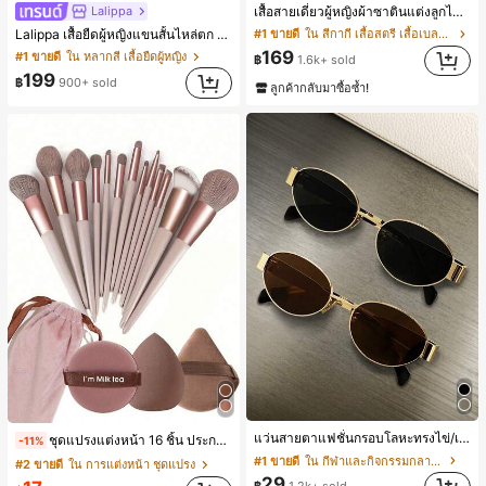
Lalippa
เสื้อสายเดี่ยวผู้หญิงผ้าซาตินแต่งลูกไม้ - เสื้อสายเดี่ยวฤดูร้อนสีคากีมีรอยผ่าด้านข้างที่น่าดึงดูดแบบสบายๆ
Lalippa เสื้อยืดผู้หญิงแขนสั้นไหล่ตก คอวีปกเสื้อ ลายพิมพ์ดิจิทัลลายทาง สไตล์สปอร์ตแฟชั่นมินิมอล ของขวัญสำหรับเพื่อน
#1 ขายดี
ใน สีกากี เสื้อสตรี เสื้อเบลาส์ & Tee
169
#1 ขายดี
ใน หลากสี เสื้อยืดผู้หญิง
฿
1.6k+ sold
199
฿
900+ sold
ลูกค้ากลับมาซื้อซ้ำ!
แว่นสายตาแฟชั่นกรอบโลหะทรงไข่/เหลี่ยมสำหรับผู้หญิง (กรอบครึ่ง), เหมาะสำหรับใส่ในชีวิตประจำวันและกิจกรรมกลางแจ้ง
ชุดแปรงแต่งหน้า 16 ชิ้น ประกอบด้วยแปรงแต่งหน้า 13 ชิ้น, ฟองน้ำแต่งหน้ารูปหยดน้ำ 1 ชิ้น, แปรงแป้งรองพื้นกลม 1 ชิ้น และฟองน้ำแต่งหน้ารูปสามเหลี่ยม 1 ชิ้น - ชุดคลาสสิก ทำจากขนสังเคราะห์นุ่มและเป็นมิตรต่อผิว เหมาะสำหรับผู้หญิงและเด็กผู้หญิง เหมาะสำหรับฤดูใบไม้ร่วงและฤดูหนาว
-11%
#1 ขายดี
ใน กีฬาและกิจกรรมกลางแจ้ง
#2 ขายดี
ใน การแต่งหน้า ชุดแปรง
29