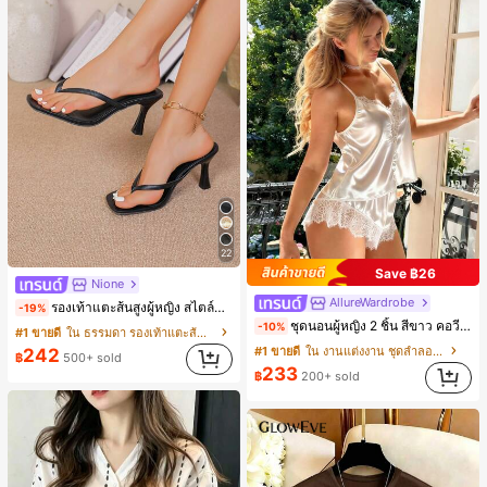
22
Save ฿26
Nione
AllureWardrobe
รองเท้าแตะส้นสูงผู้หญิง สไตล์แฟรี่ฤดูร้อน ส้นบาง แบบคีบ แต่งสายคาดผม รองเท้าแตะชายหาดสำหรับเที่ยวพักผ่อน แฟชั่นสายไขว้ สำหรับเดทไนท์
-19%
ชุดนอนผู้หญิง 2 ชิ้น สีขาว คอวี แต่งลูกไม้แบบแพตช์เวิร์ก ชุดนอนใส่ในบ้าน สำหรับเธอ
-10%
#1 ขายดี
ใน ธรรมดา รองเท้าแตะส้นสูงผู้หญิง
#1 ขายดี
ใน งานแต่งงาน ชุดลำลองผู้หญิง
242
฿
500+ sold
233
฿
200+ sold