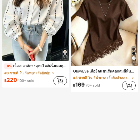
4
เสื้อเบลาส์ลายจุดสไตล์ฝรั่งเศสฤดูใบไม้ร่วง, ทรงเข้ารูป, แขนยาวคอวี, สไตล์ใหม่ฤดูใบไม้ผลิ, ป้องกันแสงแดด, ใส่ไปทำงานและลำลอง สีขาว
-8%
GlowEve เสื้อยืดแขนสั้นคอกลมสีพื้นลำลองอเนกประสงค์สำหรับผู้หญิง
#3 ขายดี
ใน วันหยุด เสื้อผู้หญิง
#3 ขายดี
ใน สีน้ำตาล เสื้อยืดลำลองพื้นฐาน
220
฿
100+ sold
169
฿
70+ sold