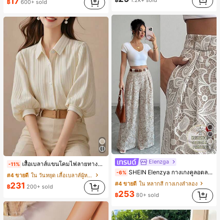
17
฿
1.2k+ sold
฿
600+ sold
5
Elenzga
เสื้อเบลาส์แขนโคมไฟลายทางสีแอปริคอตที่หรูหราสำหรับผู้หญิง, เสื้อแขนสั้นที่ใช้ได้หลากหลายสำหรับการเดินทาง, ตัดแบบสุ่มสำหรับฤดูร้อน
-11%
SHEIN Elenzya กางเกงคูลอตลายจุดเอวสูงแบบใหม่สำหรับฤดูใบไม้ผลิ/ฤดูร้อน, สไตล์หรูหราเหมาะสำหรับใส่ในชีวิตประจำวันและทำงาน, ให้ความรู้สึกวินเทจสำหรับฤดูรับปริญญา, เทศกาลดนตรี, การแข่งม้าดาร์บี้, วันประกาศอิสรภาพ
-6%
#4 ขายดี
ใน วันหยุด เสื้อเบลาส์ผู้หญิง
#4 ขายดี
ใน หลากสี กางเกงลำลอง
231
฿
200+ sold
253
฿
80+ sold