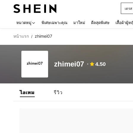
เดรส
Use up 
หมวดหมู่
พิเศษเฉพาะคุณ
มาใหม่
ดีลสุดพิเศษ
เสื้อผ้าผู้ห
หน้าแรก
zhimei07
/
zhimei07
4.50
ไอเทม
รีวิว