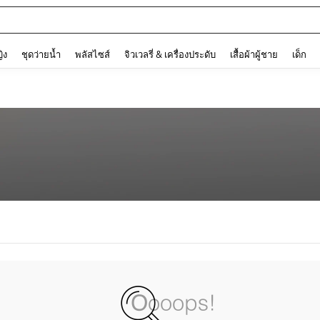
and down arrow keys to navigate search การค้นหาล่าสุด and ค้นหา. Press Enter to
ญิง
ชุดว่ายน้ำ
พลัสไซส์
จิวเวลรี่ & เครื่องประดับ
เสื้อผ้าผู้ชาย
เด็ก