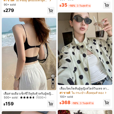
#1 ขายดี
ใน สีชมพู ชุดนอนเด็กผู้หญิง
สำหรับผู้หญิงและเด็กหญิง สำหรับการเ
ขาสั้น ขอบระบาย สวมใส่สบาย
เกือบหมดแล้ว!
เกือบหมดแล้ว!
#1 ขายดี
ใน โบโฮ ต่างหูผู้หญิง
35
90+ sold
ดินทาง งานแต่งงาน ปาร์ตี้ วันเกิด ของ
฿
-10%
3 วันสุดท้าย
ลูกค้ากลับมาซื้อซ้ำ!
ขวัญคริสต์มาส 2026
279
฿
เกือบหมดแล้ว!
#1 ขายดี
ใน กระเป๋า เสื้อคลุมลำลอง
4
ลูกค้ากลับมาซื้อซ้ำ!
เสื้อแจ็คเก็ตสั้นผู้หญิงสไตล์วินเทจ ลายจุ
ดขนาดใหญ่ คอตั้ง เอวเข้ารูป แขนพอง
#1 ขายดี
#1 ขายดี
ใน กระเป๋า เสื้อคลุมลำลอง
ใน กระเป๋า เสื้อคลุมลำลอง
เสื้อสายเดี่ยวเซ็กซี่ไร้หลังสำหรับผู้หญิง
ทรงหลวม แฟชั่นอเนกประสงค์ สำหรับใ
100+ sold
ลูกค้ากลับมาซื้อซ้ำ!
ลูกค้ากลับมาซื้อซ้ำ!
พร้อมบราแบบมีฟองน้ำ, เสื้อกล้ามแขน
500+ sold
(1000+)
ส่ประจำวันและไปเที่ยวพักผ่อน
กุด, เสื้อลำลองสีดำสำหรับฤดูร้อน
#1 ขายดี
ใน กระเป๋า เสื้อคลุมลำลอง
368
159
฿
-10%
3 วันสุดท้าย
฿
ลูกค้ากลับมาซื้อซ้ำ!