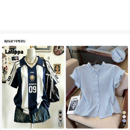
คุณอาจชอบ
9
12