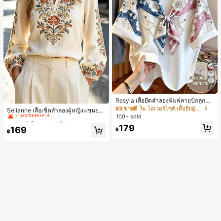
7
Resyla เสื้อยืดลำลองพิมพ์ลายปักลูกปัด
#2 ขายดี
ใน งานปัก เสื้อทำงาน
รูปโบว์ขนาดใหญ่สำหรับผู้หญิง
#3 ขายดี
ใน โอเวอร์ไซส์ เสื้อยืดผู้หญิง
เกือบหมดแล้ว!
Selianne เสื้อเชิ้ตลำลองผู้หญิงแขนยา
100+ sold
ว คอวีเว้า ลายดอกไม้
#2 ขายดี
#2 ขายดี
ใน งานปัก เสื้อทำงาน
ใน งานปัก เสื้อทำงาน
179
เกือบหมดแล้ว!
เกือบหมดแล้ว!
169
฿
฿
#2 ขายดี
ใน งานปัก เสื้อทำงาน
เกือบหมดแล้ว!