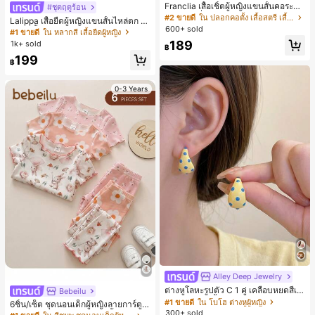
Franclia เสื้อเชิ้ตผู้หญิงแขนสั้นคอระบา
#ชุดฤดูร้อน
ยกระดุมเดี่ยวลายทาง
#2 ขายดี
ใน ปลอกคอตั้ง เสื้อสตรี เสื้อเบลาส์ & Tee
Lalippa เสื้อยืดผู้หญิงแขนสั้นไหล่ตก ค
600+ sold
อวีปกเสื้อ ลายพิมพ์ดิจิทัลลายทาง สไตล์
#1 ขายดี
ใน หลากสี เสื้อยืดผู้หญิง
สปอร์ตแฟชั่นมินิมอล ของขวัญสำหรับเ
189
1k+ sold
฿
พื่อน
199
฿
0-3 Years
Alley Deep Jewelry
#1 ขายดี
ใน โบโฮ ต่างหูผู้หญิง
ลูกค้ากลับมาซื้อซ้ำ!
ต่างหูโลหะรูปตัว C 1 คู่ เคลือบหยดสีเห
Bebeilu
ลือง ลายจุดสีน้ำเงิน สไตล์ยุโรปและอเม
เกือบหมดแล้ว!
#1 ขายดี
#1 ขายดี
ใน โบโฮ ต่างหูผู้หญิง
ใน โบโฮ ต่างหูผู้หญิง
6ชิ้น/เซ็ต ชุดนอนเด็กผู้หญิงลายการ์ตูน
ริกัน แฟชั่นส่วนตัว หวานและสง่างาม
300+ sold
ลูกค้ากลับมาซื้อซ้ำ!
ลูกค้ากลับมาซื้อซ้ำ!
หมีและดอกไม้ คอกลม แขนสั้น กางเกง