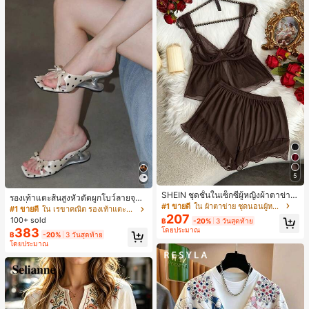
5
SHEIN ชุดชั้นในเซ็กซี่ผู้หญิงผ้าตาข่าย
รองเท้าแตะส้นสูงหัวตัดผูกโบว์ลายจุดส
มีโครงคัพบาง
#1 ขายดี
ใน ผ้าตาข่าย ชุดนอนผู้หญิง
ายเดี่ยวส้นไม่สมมาตรสำหรับผู้หญิง, รอ
#1 ขายดี
ใน เรขาคณิต รองเท้าแตะส้นสูงผู้หญิง
207
งเท้าแตะส้นสูงหนังเทียมสีขาวหรูหรา
100+ sold
฿
-20%
3 วันสุดท้าย
สำหรับฤดูร้อน
383
โดยประมาณ
฿
-20%
3 วันสุดท้าย
โดยประมาณ