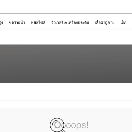
and down arrow keys to navigate search การค้นหาล่าสุด and ค้นหา. Press Enter to
ญิง
ชุดว่ายน้ำ
พลัสไซส์
จิวเวลรี่ & เครื่องประดับ
เสื้อผ้าผู้ชาย
เด็ก