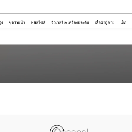
and down arrow keys to navigate search การค้นหาล่าสุด and ค้นหา. Press Enter to
ญิง
ชุดว่ายน้ำ
พลัสไซส์
จิวเวลรี่ & เครื่องประดับ
เสื้อผ้าผู้ชาย
เด็ก