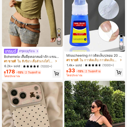
10
5
#ชุดฤดูร้อน
Misscheering กาวติดเล็บปลอม 20 กรั
Bohemela เสื้อยืดคอกลมผ้าถัก แขนยา
ม แรงยึดสูง เจลสติกเกอร์เล็บนุ่ม แห้งเร็
#1 ขายดี
ใน กาวติดเล็บ กาวติดเล็บและสารยึดติด
ว สีเรียบ ใช้งานทั่วไป สำหรับผู้หญิง
#1 ขายดี
ใน สีเขียว เสื้อตัวเก่งใส่ได้ทุกวัน
ว เหมาะสำหรับผู้เริ่มต้นทำเล็บ ติดทนน
1.4k+ sold
(1000+)
6.2k+ sold
(1000+)
าน
33
178
฿
-15%
2 วันสุดท้าย
฿
-15%
2 วันสุดท้าย
โดยประมาณ
โดยประมาณ