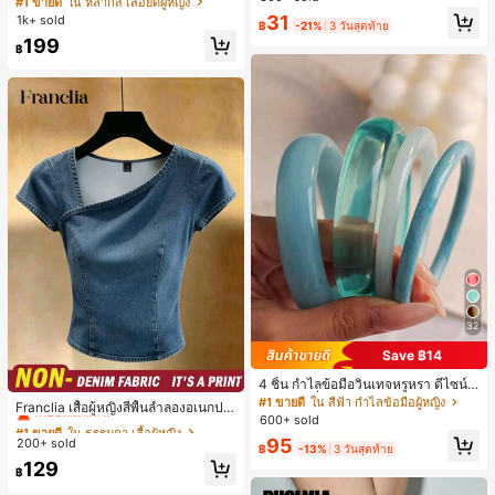
#1 ขายดี
ใน หลากสี เสื้อยืดผู้หญิง
เล็กๆ ห่วงผม อุปกรณ์เสริมผม, เหมาะสำ
สปอร์ตแฟชั่นมินิมอล ของขวัญสำหรับเ
เกือบหมดแล้ว!
31
1k+ sold
หรับการออกไปข้างนอกประจำวัน, ลำล
฿
-21%
3 วันสุดท้าย
พื่อน
อง, งานปาร์ตี้, การเดินทาง, การพักผ่อ
199
฿
น, การมัดผม, การจัดทรงผม, การแต่งห
น้า, การจับคู่ชุด, อุปกรณ์เสริมประดับผ
ม
32
Save ฿14
4 ชิ้น กำไลข้อมือวินเทจหรูหรา ดีไซน์มิ
#1 ขายดี
ใน ธรรมดา เสื้อผู้หญิง
นิมอลแฟชั่น เหมาะสำหรับใส่ในชีวิตปร
#1 ขายดี
ใน สีฟ้า กำไลข้อมือผู้หญิง
เกือบหมดแล้ว!
Franclia เสื้อผู้หญิงสีพื้นลำลองอเนกปร
ะจำวัน อะคริลิก เหมาะสำหรับใส่ในชีวิ
600+ sold
ะสงค์สำหรับใส่ประจำวัน
#1 ขายดี
#1 ขายดี
ใน ธรรมดา เสื้อผู้หญิง
ใน ธรรมดา เสื้อผู้หญิง
ตประจำวันและงานปาร์ตี้ ของขวัญสำห
95
200+ sold
เกือบหมดแล้ว!
เกือบหมดแล้ว!
รับผู้หญิง
฿
-13%
3 วันสุดท้าย
#1 ขายดี
ใน ธรรมดา เสื้อผู้หญิง
129
฿
เกือบหมดแล้ว!