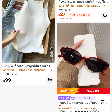
Powerista กางเกงขาสั้นกีฬาแบบเรียบ
ง่าย สไตล์วันทุกวัน กางเกงขาสั้นสบาย
#7 ขายดี
ใน กางเกงในผู้หญิงแบบแอคทีฟ
พร้อมเสวตเตอร์
70+ sold
271
฿
-15%
2 วันสุดท้าย
โดยประมาณ
5
Resyla เสื้อกล้ามผู้หญิงสีพื้น ลำลอง อเ
นกประสงค์ เหมาะสำหรับใส่ซ้อนหรือใส่
#1 ขายดี
ใน เนื้อผ้า สายเดี่ยวแขนกุดสีสดใส
เดี่ยว
800+ sold
99
฿
Save ฿3
CC GLASSES
#1 ขายดี
ใน วินเทจ แว่นตาแฟชั่นผู้หญิง
1
เกือบหมดแล้ว!
1ชิ้น/2ชิ้น แว่นตาตาแมวสีแดงวินเทจ
1
สำหรับสาวฮอต - ดีไซน์กรอบมินิมอล เ
#1 ขายดี
#1 ขายดี
ใน วินเทจ แว่นตาแฟชั่นผู้หญิง
ใน วินเทจ แว่นตาแฟชั่นผู้หญิง
หมาะสำหรับชายหาดในฤดูร้อน
เกือบหมดแล้ว!
เกือบหมดแล้ว!
400+ sold
(1000+)