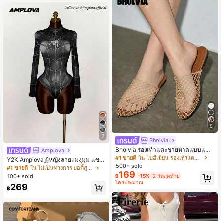
5
7
Bholvia
Bholvia รองเท้าแตะชายหาดแบบแบน
Amplova
สบาย ๆ ลายฉลุมาใหม่สำหรับผู้หญิง
#1 ขายดี
ใน โบฮีเมียน รองเท้าแตะผู้หญิง
Y2K Amplova ผู้หญิงลายแมงมุม แขน
500+ sold
ยาว คอตั้ง บอดี้สูท, สไตล์แฟชั่นดาร์ก
#1 ขายดี
ใน ไม่เป็นทางการ บอดี้สูทผู้หญิง
169
บอดี้สูทผู้หญิง บอดี้สูทฮาโลวีน บอดี้สูท
100+ sold
฿
-15%
2 วันสุดท้าย
ลายใยแมงมุม
โดยประมาณ
269
฿