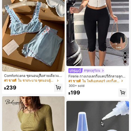
#ชุดฤดูร้อน
Comfortcana ชุดนอนเสื้อสายเดี่ยวแต่
Firerie กางเกงเลกกิ้งแคปรีถักลายลูกไม้
งระบายและกางเกงขาสั้นสำหรับผู้หญิง
สีดำหรูหราสำหรับผู้หญิง อเนกประสงค์
#1 ขายดี
ใน ชายระบาย ชุดนอนผู้หญิง
#1 ขายดี
ใน โพลีเอสเตอร์ เลกกิ้งสตรี
สำหรับกีฬา แฟชั่น ชายหาด เทศกาลด
300+ sold
239
นตรี ฤดูร้อนแบบสบายๆ
฿
199
฿