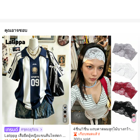
คุณอาจชอบ
#1 ขายดี
ใน 20-30% อ อุปกรณ์ผมของผู้หญิง
9
เกือบหมดแล้ว!
#1 ขายดี
#1 ขายดี
ใน 20-30% อ อุปกรณ์ผมของผู้หญิง
ใน 20-30% อ อุปกรณ์ผมของผู้หญิง
4ชิ้น/1ชิ้น แถบคาดผมลูกไม้บางกว้างยื
#ชุดฤดูร้อน
ดหยุ่นสำหรับผู้หญิง, แฟชั่นอเนกประสง
เกือบหมดแล้ว!
เกือบหมดแล้ว!
Lalippa เสื้อยืดผู้หญิงแขนสั้นไหล่ตก ค
ค์พรีเมียมหรูหราสไตล์มินิมอล ผ้าพันคอ
300+ sold
#1 ขายดี
ใน 20-30% อ อุปกรณ์ผมของผู้หญิง
อวีปกเสื้อ ลายพิมพ์ดิจิทัลลายทาง สไตล์