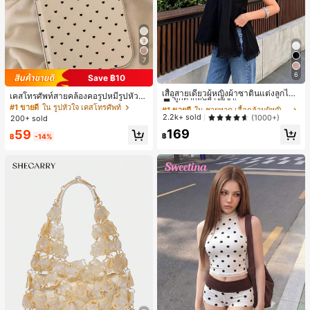
7
6
Save ฿10
#1 ขายดี
ใน ชายหาด เสื้อกล้ามผู้หญิง & Camis
ลูกค้ากลับมาซื้อซ้ำ!
เสื้อสายเดี่ยวผู้หญิงผ้าซาตินแต่งลูกไม้
เคสโทรศัพท์สายคล้องคอรูปหมีรูปหัวใจ
- เสื้อสายเดี่ยวฤดูร้อนสีขากีมีรอยผ่าด้า
#1 ขายดี
#1 ขายดี
ใน ชายหาด เสื้อกล้ามผู้หญิง & Camis
ใน ชายหาด เสื้อกล้ามผู้หญิง & Camis
สำหรับ 17 Pro Max สไตล์มินิมอลเกาห
#1 ขายดี
ใน รูปหัวใจ เคสโทรศัพท์
นข้างที่น่าดึงดูด ลำลองสีดำ สำหรับเธอ
ลีสำหรับผู้หญิง ใช้ได้กับ 16/15/14 Pro
ลูกค้ากลับมาซื้อซ้ำ!
ลูกค้ากลับมาซื้อซ้ำ!
2.2k+ sold
(1000+)
200+ sold
เคสแข็งกันกระแทกแบบเต็มตัว
#1 ขายดี
ใน ชายหาด เสื้อกล้ามผู้หญิง & Camis
169
59
฿
฿
-14%
ลูกค้ากลับมาซื้อซ้ำ!