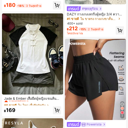
งขวัญวันหยุด ของขวัญสนุกและน่ารัก
180
ของขวัญวันเกิด ของขวัญอีสเตอร์ ของ
฿
-18%
3 วันสุดท้าย
#ชุดฤดูร้อน
ขวัญฮาโลวีน ของขวัญคริสต์มาส ของข
วัญปาร์ตี้ สกวิชชี่ ของเล่นสกวิชชี่ ของเ
DAZY กางเกงเลกกิ้งผู้หญิง 3/4 ความย
ล่นคลายเครียดสกวิชชี่ สกวิชชี่เกี๊ยว ขอ
าวขา ทรงเข้ารูป แต่งลูกไม้แบบปะติด
#1 ขายดี
ใน ขาตรง กางเกงขาสั้นผู้หญิง
งเล่นสำหรับผู้ใหญ่ ผู้หญิง สกวิชชี่กรอบ
ลำลอง สำหรับวันหยุดฤดูร้อน
400+ sold
สกวิชชี่เนยกรอบ บีบ ลูกบอลสลัชชี่
212
฿
-15%
2 วันสุดท้าย
โดยประมาณ
#6 ขายดี
ใน ใหม่ เสื้อยืดผู้หญิง
เกือบหมดแล้ว!
Jade & Ember เสื้อยืดผู้หญิงแขนสั้นสีตั
ดกันแบบแร็กแลน ดีไซน์กระดุมกบ สำห
#6 ขายดี
#6 ขายดี
ใน ใหม่ เสื้อยืดผู้หญิง
ใน ใหม่ เสื้อยืดผู้หญิง
รับฤดูร้อน
เกือบหมดแล้ว!
เกือบหมดแล้ว!
169
฿
#6 ขายดี
ใน ใหม่ เสื้อยืดผู้หญิง
7
เกือบหมดแล้ว!
Powerista