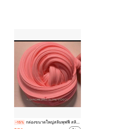
กล่องขนาดใหญ่สลิมพุฟฟี่ สลิมยอดนิยมบนอินเทอร์เน็ต ของเล่นทำให้คลายเครียด กอดน้ำนม น้ำเทียม ยืดหยุ่นสูง
-15%