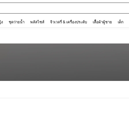
and down arrow keys to navigate search การค้นหาล่าสุด and ค้นหา. Press Enter to
ญิง
ชุดว่ายน้ำ
พลัสไซส์
จิวเวลรี่ & เครื่องประดับ
เสื้อผ้าผู้ชาย
เด็ก