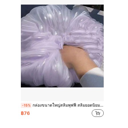
กล่องขนาดใหญ่สลิมพุฟฟี่ สลิมยอดนิยมบนอินเทอร์เน็ต ของเล่นทำให้คลายเครียด กอดน้ำนม น้ำเทียม ยืดหยุ่นสูง
-15%
฿76