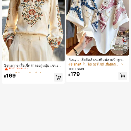
7
Resyla เสื้อยืดลำลองพิมพ์ลายปักลูกปัด
#2 ขายดี
ใน งานปัก เสื้อทำงาน
รูปโบว์ขนาดใหญ่สำหรับผู้หญิง
#3 ขายดี
ใน โอเวอร์ไซส์ เสื้อยืดผู้หญิง
เกือบหมดแล้ว!
Selianne เสื้อเชิ้ตลำลองผู้หญิงแขนยา
100+ sold
ว คอวีเว้า ลายดอกไม้
#2 ขายดี
#2 ขายดี
ใน งานปัก เสื้อทำงาน
ใน งานปัก เสื้อทำงาน
179
169
เกือบหมดแล้ว!
เกือบหมดแล้ว!
฿
฿
#2 ขายดี
ใน งานปัก เสื้อทำงาน
เกือบหมดแล้ว!