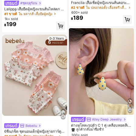
Franclia เสื้อเชิ้ตผู้หญิงแขนสั้นคอระบา
#ชุดฤดูร้อน
ยกระดุมเดี่ยวลายทาง
#2 ขายดี
ใน ปลอกคอตั้ง เสื้อสตรี เสื้อเบลาส์ & Tee
Lalippa เสื้อยืดผู้หญิงแขนสั้นไหล่ตก ค
600+ sold
อวีปกเสื้อ ลายพิมพ์ดิจิทัลลายทาง สไตล์
#1 ขายดี
ใน หลากสี เสื้อยืดผู้หญิง
189
สปอร์ตแฟชั่นมินิมอล ของขวัญสำหรับเ
1k+ sold
฿
พื่อน
199
฿
0-3 Years
Alley Deep Jewelry
#1 ขายดี
ใน โบโฮ ต่างหูผู้หญิง
ลูกค้ากลับมาซื้อซ้ำ!
ต่างหูโลหะรูปตัว C 1 คู่ เคลือบหยดสีเห
Bebeilu
ลือง ลายจุดสีน้ำเงิน สไตล์ยุโรปและอเม
เกือบหมดแล้ว!
#1 ขายดี
#1 ขายดี
ใน โบโฮ ต่างหูผู้หญิง
ใน โบโฮ ต่างหูผู้หญิง
6ชิ้น/เซ็ต ชุดนอนเด็กผู้หญิงลายการ์ตูน
ริกัน แฟชั่นส่วนตัว หวานและสง่างาม
300+ sold
ลูกค้ากลับมาซื้อซ้ำ!
ลูกค้ากลับมาซื้อซ้ำ!
หมีและดอกไม้ คอกลม แขนสั้น กางเกง