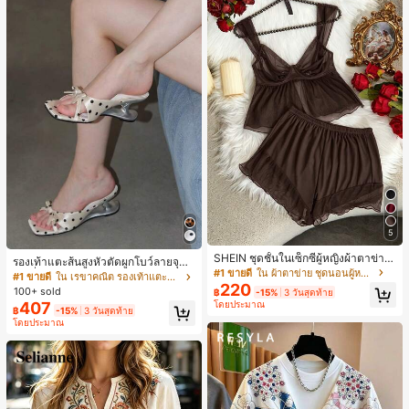
5
SHEIN ชุดชั้นในเซ็กซี่ผู้หญิงผ้าตาข่าย
รองเท้าแตะส้นสูงหัวตัดผูกโบว์ลายจุดส
มีโครงคัพบาง
#1 ขายดี
ใน ผ้าตาข่าย ชุดนอนผู้หญิง
ายเดี่ยวส้นไม่สมมาตรสำหรับผู้หญิง, รอ
#1 ขายดี
ใน เรขาคณิต รองเท้าแตะส้นสูงผู้หญิง
220
งเท้าแตะส้นสูงหนังเทียมสีขาวหรูหรา
100+ sold
฿
-15%
3 วันสุดท้าย
สำหรับฤดูร้อน
407
โดยประมาณ
฿
-15%
3 วันสุดท้าย
โดยประมาณ