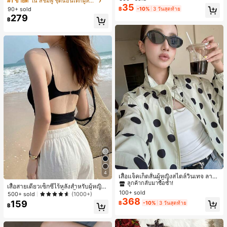
#1 ขายดี
ใน สีชมพู ชุดนอนเด็กผู้หญิง
สำหรับผู้หญิงและเด็กหญิง สำหรับการเ
35
ขาสั้น ขอบระบาย สวมใส่สบาย
เกือบหมดแล้ว!
เกือบหมดแล้ว!
#1 ขายดี
ใน โบโฮ ต่างหูผู้หญิง
90+ sold
฿
-10%
3 วันสุดท้าย
ดินทาง งานแต่งงาน ปาร์ตี้ วันเกิด ของ
279
ลูกค้ากลับมาซื้อซ้ำ!
ขวัญคริสต์มาส 2026
฿
เกือบหมดแล้ว!
#1 ขายดี
ใน กระเป๋า เสื้อคลุมลำลอง
4
ลูกค้ากลับมาซื้อซ้ำ!
เสื้อแจ็คเก็ตสั้นผู้หญิงสไตล์วินเทจ ลายจุ
ดขนาดใหญ่ คอตั้ง เอวเข้ารูป แขนพอง
#1 ขายดี
#1 ขายดี
ใน กระเป๋า เสื้อคลุมลำลอง
ใน กระเป๋า เสื้อคลุมลำลอง
เสื้อสายเดี่ยวเซ็กซี่ไร้หลังสำหรับผู้หญิง
ทรงหลวม แฟชั่นอเนกประสงค์ สำหรับใ
100+ sold
ลูกค้ากลับมาซื้อซ้ำ!
ลูกค้ากลับมาซื้อซ้ำ!
พร้อมบราแบบมีฟองน้ำ, เสื้อกล้ามแขน
500+ sold
(1000+)
ส่ประจำวันและไปเที่ยวพักผ่อน
368
กุด, เสื้อลำลองสีดำสำหรับฤดูร้อน
159
#1 ขายดี
ใน กระเป๋า เสื้อคลุมลำลอง
฿
-10%
3 วันสุดท้าย
฿
ลูกค้ากลับมาซื้อซ้ำ!