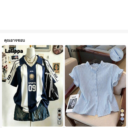
คุณอาจชอบ
9
12