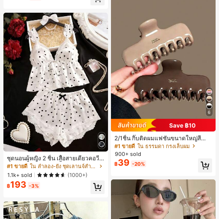
ี, การแข่งม้าดาร์บี้, วันประกาศอิสรภาพ
6
Save ฿10
2/1ชิ้น กิ๊บติดผมแฟชั่นขนาดใหญ่สีน้ำ
ตาลชานมสำหรับผู้หญิง เหมาะสำหรับก
#1 ขายดี
ใน ธรรมดา กรงเล็บผม
ารอาบน้ำ ล้างหน้า และจัดแต่งทรงผม
900+ sold
ชุดนอนผู้หญิง 2 ชิ้น เสื้อสายเดี่ยวคอวีลู
39
฿
-20%
กไม้ พร้อมกางเกงขาสั้นแต่งลูกไม้ แต่ง
#1 ขายดี
ใน ลำลอง-ยัง ชุดเลานจ์สำหรับผู้หญิง
โบว์ที่เอว ชุดลำลองผู้หญิงนุ่มสบายน่ารั
1.1k+ sold
(1000+)
ก สไตล์เอสเธติก
193
฿
-3%