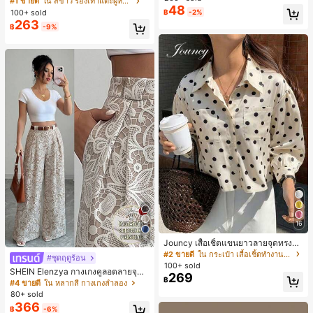
#1 ขายดี
ใน สีขาว รองเท้าแตะผู้หญิง
48
น ส้นเข็ม รองเท้าแตะแบบคีบ รองเท้าแ
100+ sold
฿
-2%
ตะชายหาดแฟชั่นสายไขว้ รองเท้าผู้ห
263
฿
-9%
ญิง สำหรับออฟฟิศ บ้าน กลางแจ้ง ดีไซ
น์หัวเหลี่ยม ชิคและหรูหรา สำหรับเดทไ
นท์
16
5
Jouncy เสื้อเชิ้ตแขนยาวลายจุดทรงหล
วมสำหรับผู้หญิง
#2 ขายดี
ใน กระเป๋า เสื้อเชิ้ตทำงานมีกระเป๋า
#ชุดฤดูร้อน
100+ sold
SHEIN Elenzya กางเกงคูลอตลายจุดเ
269
฿
อวสูงแบบใหม่สำหรับฤดูใบไม้ผลิ/ฤดูร้อ
#4 ขายดี
ใน หลากสี กางเกงลำลอง
น, สไตล์หรูหราเหมาะสำหรับใส่ในชีวิต
80+ sold
ประจำวันและทำงาน, ให้ความรู้สึกวินเ
366
฿
-6%
ทจสำหรับฤดูรับปริญญา, เทศกาลดนตร