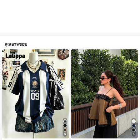
คุณอาจชอบ
#1 ขายดี
ใน สีกากี เสื้อสตรี เสื้อเบลาส์ & Tee
9
6
ลูกค้ากลับมาซื้อซ้ำ!