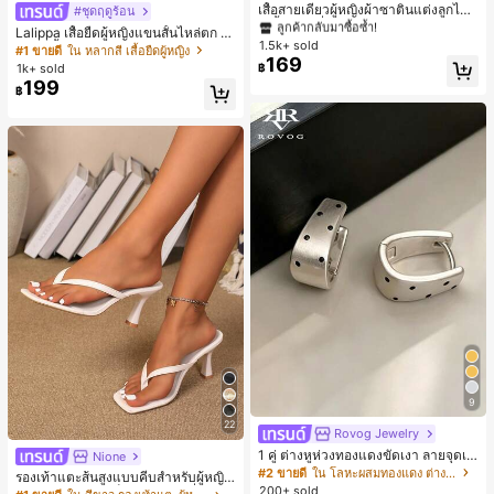
#1 ขายดี
#1 ขายดี
ใน สีกากี เสื้อสตรี เสื้อเบลาส์ & Tee
ใน สีกากี เสื้อสตรี เสื้อเบลาส์ & Tee
เสื้อสายเดี่ยวผู้หญิงผ้าซาตินแต่งลูกไม้
#ชุดฤดูร้อน
- เสื้อสายเดี่ยวฤดูร้อนสีคากีมีรอยผ่าด้า
ลูกค้ากลับมาซื้อซ้ำ!
ลูกค้ากลับมาซื้อซ้ำ!
Lalippa เสื้อยืดผู้หญิงแขนสั้นไหล่ตก ค
นข้างที่น่าดึงดูดแบบสบายๆ
1.5k+ sold
#1 ขายดี
ใน สีกากี เสื้อสตรี เสื้อเบลาส์ & Tee
อวีปกเสื้อ ลายพิมพ์ดิจิทัลลายทาง สไตล์
#1 ขายดี
ใน หลากสี เสื้อยืดผู้หญิง
169
สปอร์ตแฟชั่นมินิมอล ของขวัญสำหรับเ
ลูกค้ากลับมาซื้อซ้ำ!
1k+ sold
฿
พื่อน
199
฿
9
22
Rovog Jewelry
1 คู่ ต่างหูห่วงทองแดงขัดเงา ลายจุดเร
Nione
ขาคณิตสไตล์มินิมอล เหมาะสำหรับสว
#2 ขายดี
ใน โลหะผสมทองแดง ต่างหูผู้หญิง
รองเท้าแตะส้นสูงแบบคีบสำหรับผู้หญิง
มใส่ประจำวันแบบสบายๆ สำหรับผู้หญิง
200+ sold
สไตล์คลาสสิก สีบล็อก สไตล์แฟรี่ฤดูร้อ