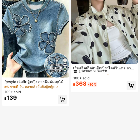
#1 ขายดี
ใน กระเป๋า เสื้อคลุมลำลอง
ลูกค้ากลับมาซื้อซ้ำ!
เสื้อแจ็คเก็ตสั้นผู้หญิงสไตล์วินเทจ ลายจุ
ดขนาดใหญ่ คอตั้ง เอวเข้ารูป แขนพอง
#1 ขายดี
#1 ขายดี
ใน กระเป๋า เสื้อคลุมลำลอง
ใน กระเป๋า เสื้อคลุมลำลอง
17
ทรงหลวม แฟชั่นอเนกประสงค์ สำหรับใ
100+ sold
ลูกค้ากลับมาซื้อซ้ำ!
ลูกค้ากลับมาซื้อซ้ำ!
ส่ประจำวันและไปเที่ยวพักผ่อน
Resyla เสื้อยืดผู้หญิง ลายพิมพ์ดอกไม้สี
368
#1 ขายดี
ใน กระเป๋า เสื้อคลุมลำลอง
฿
-10%
น้ำเงินวินเทจ เสื้อสำหรับออกไปเที่ยวฤ
#5 ขายดี
ใน หลากสี เสื้อยืดผู้หญิง
ลูกค้ากลับมาซื้อซ้ำ!
ดูร้อน ดีไซน์กราฟิก สบายๆ อเนกประสง
100+ sold
ค์ สวมใส่ประจำวัน กลางแจ้ง ช้อปปิ้ง ท่
139
฿
องเที่ยวกลางแจ้ง