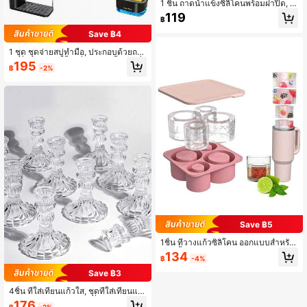
1 ชิ้น ถาดน้ำแข็งซิลิโคนพร้อมฝาปิด, ค
วามจุ 20 ออนซ์, ปล่อยง่าย, เหมาะสำห
119
฿
รับแช่แข็งค็อกเทล, วิสกี้, เครื่องดื่ม, กา
แฟ, สีชมพู
Save ฿4
1 ชุด ชุดจ่ายสบู่ทำมือ, ประกอบด้วยถา
ด, ที่จ่ายสบู่สองชั้น, ที่วางฟองน้ำและที่
195
฿
-2%
คว่ำจาน, ที่จัดเก็บ 5-in-1, อุปกรณ์ครัว
ที่ใช้งานได้จริง
Save ฿5
1ชิ้น ที่วางแก้วซิลิโคน ออกแบบสำหรับ
ขวดน้ำกีฬา ตัวเลือกหลายสีพร้อมฝาปิ
134
฿
-4%
ด; ถาดน้ำแข็งซิลิโคน ทำน้ำแข็งทรงกร
ะบอกกลวง 4 ก้อน เหมาะสำหรับแก้วข
Save ฿3
นาด 30-40 ออนซ์
4ชิ้น ที่ใส่เทียนแก้วใส, ชุดที่ใส่เทียนแก้
วคริสตัลนูนลายวินเทจ, ที่ใส่เทียนทรงก
176
฿
-2%