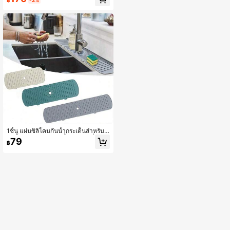
รวยคริสตัล, เหมาะสำหรับโต๊ะอาหาร, ง
านแต่งงาน, งานปาร์ตี้, การตกแต่งโบส
ถ์, ของตกแต่งบ้าน
1ชิ้น แผ่นซิลิโคนกันน้ำกระเด็นสำหรับก๊
อกน้ำ แผ่นรองระบายน้ำซิลิโคน ที่รองกั
79
฿
นน้ำหยดจากก๊อกน้ำ แผ่นรองกันน้ำกระ
เด็นบนเคาน์เตอร์ อุปกรณ์สำหรับห้อง
น้ำและห้องครัวสำหรับโรงแรม ร้านอาห
าร ห้องครัว อุปกรณ์ในครัว เครื่องครัว เ
ครื่องมือในครัว