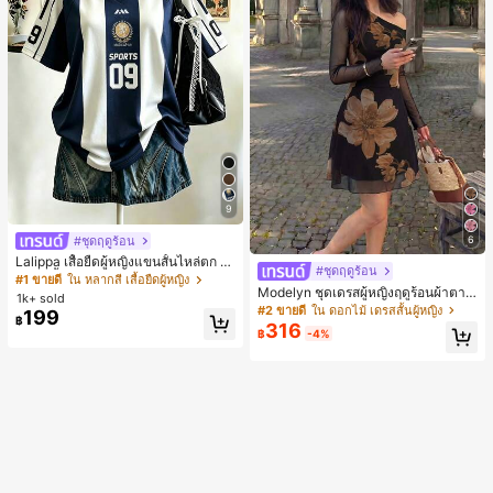
9
#ชุดฤดูร้อน
6
Lalippa เสื้อยืดผู้หญิงแขนสั้นไหล่ตก ค
#ชุดฤดูร้อน
อวีปกเสื้อ ลายพิมพ์ดิจิทัลลายทาง สไตล์
#1 ขายดี
ใน หลากสี เสื้อยืดผู้หญิง
Modelyn ชุดเดรสผู้หญิงฤดูร้อนผ้าตาข่
สปอร์ตแฟชั่นมินิมอล ของขวัญสำหรับเ
1k+ sold
ายพิมพ์ลาย คอไม่สมมาตร จับจีบ หรูหร
พื่อน
#2 ขายดี
ใน ดอกไม้ เดรสสั้นผู้หญิง
199
฿
า เซ็กซี่
316
฿
-4%