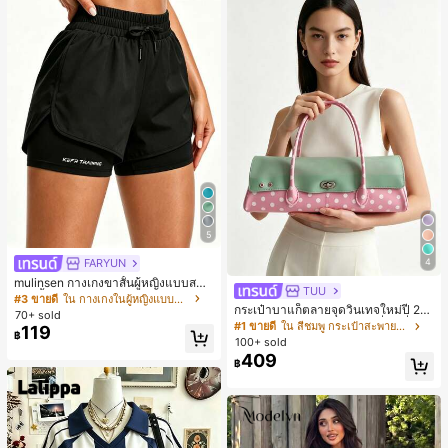
5
FARYUN
4
mulinsen กางเกงขาสั้นผู้หญิงแบบสบา
TUU
ยๆ สีพื้น หลวม อเนกประสงค์ กางเกงขา
#3 ขายดี
ใน กางเกงในผู้หญิงแบบแอคทีฟ
กระเป๋าบาแก็ตลายจุดวินเทจใหม่ปี 20
สั้นกีฬา 2-In-1 สำหรับวิ่ง ฟิตเนส และก
70+ sold
26 สำหรับผู้หญิง กระเป๋าเจลลี่แฟชั่นสไ
ารฝึกซ้อมกีฬาในฤดูร้อน
#1 ขายดี
ใน สีชมพู กระเป๋าสะพายผู้หญิง
119
฿
ตล์หวาน ความจุขนาดใหญ่ กระเป๋าสะ
100+ sold
พายไหล่สำหรับเดินทางไปทำงาน
409
฿