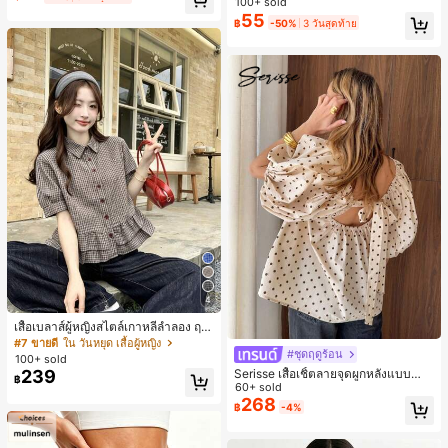
100+ sold
ห์นุ่มและเป็นมิตรต่อผิว เหมาะสำหรับผู้
55
฿
-50%
3 วันสุดท้าย
หญิงและเด็กผู้หญิง เหมาะสำหรับฤดูใบ
ไม้ร่วงและฤดูหนาว
4
เสื้อเบลาส์ผู้หญิงสไตล์เกาหลีลำลอง ฤดู
ใบไม้ผลิ/ฤดูร้อนใหม่ ชายระบาย ชิคแล
#7 ขายดี
ใน วันหยุด เสื้อผู้หญิง
#ชุดฤดูร้อน
ะหรูหรา
100+ sold
Serisse เสื้อเชิ้ตลายจุดผูกหลังแบบลำล
239
฿
องสำหรับฤดูร้อน
60+ sold
268
฿
-4%