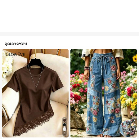
คุณอาจชอบ
4
22