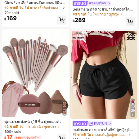
GlowEve เสื้อยืดแขนสั้นคอกลมสีพื้นลำ
#ชุดฤดูร้อน
ลองอเนกประสงค์สำหรับผู้หญิง
#2 ขายดี
ใน สีน้ำตาล เสื้อยืดลำลองพื้นฐาน
Selamara กางเกงขายาวลำลองสไตล์โ
70+ sold
บฮีเมียนสำหรับพักผ่อน สีกากี ผิวสัมผัส
#3 ขายดี
ใน ใหม่ กางเกงผู้หญิง
169
มีเท็กซ์เจอร์ เอวสูงทรงหลวม เอวยางยืด
289
฿
฿
พร้อมเชือกรูด ทรงขาตรงทิ้งตัว ขากว้า
ง สำหรับชายหาด ลำลอง พักผ่อน และเ
ดินทาง
5
ชุดแปรงแต่งหน้า 16 ชิ้น ประกอบด้วยแ
FARYUN
ปรงแต่งหน้า 13 ชิ้น, ฟองน้ำแต่งหน้ารู
#2 ขายดี
ใน การแต่งหน้า ชุดแปรง
mulinsen กางเกงขาสั้นกีฬาผู้หญิง ดีไซ
ปหยดน้ำ 1 ชิ้น, แปรงแป้งรองพื้นกลม 1
600+ sold
น์ปลายเปิด เอวยืดหยุ่น กางเกงขาสั้น
ชิ้น และฟองน้ำแต่งหน้ารูปสามเหลี่ยม
#1 ขายดี
ใน กางเกงในผู้หญิงแบบแอคทีฟ
17
ลำลองกีฬาฤดูร้อน ความยาว 3/4
฿
-11%
3 วันสุดท้าย
1 ชิ้น - ชุดคลาสสิก ทำจากขนสังเคราะ