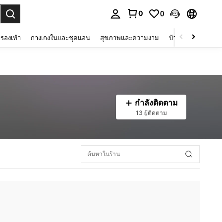
0
0
 select.
รองเท้า
กางเกงในและชุดนอน
สุขภาพและความงาม
บ้านและที่อยู่อาศัย
กำลังติดตาม
13 ผู้ติดตาม