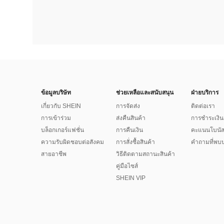
ข้อมูลบริษัท
ช่วยเหลือและสนับสนุน
ฝ่ายบริการ
เกี่ยวกับ SHEIN
การจัดส่ง
ติดต่อเรา
การเข้าร่วม
ส่งคืนสินค้า
การชำระเงิน
บล็อกเกอร์แฟชั่น
การคืนเงิน
คะแนนโบนั
ความรับผิดชอบต่อสังคม
การสั่งซื้อสินค้า
คำถามที่พบบ
สายอาชีพ
วิธีติดตามสถานะสินค้า
คู่มือไซส์
SHEIN VIP