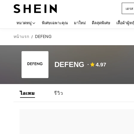
เดรส
Use up 
หมวดหมู่
พิเศษเฉพาะคุณ
มาใหม่
ดีลสุดพิเศษ
เสื้อผ้าผู้ห
หน้าแรก
DEFENG
/
DEFENG
4.97
ไอเทม
รีวิว