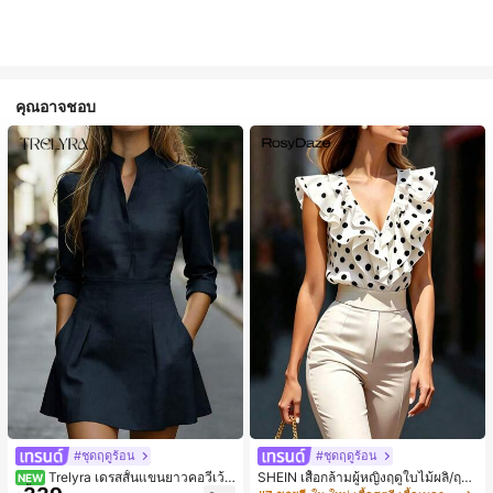
คุณอาจชอบ
#ชุดฤดูร้อน
#ชุดฤดูร้อน
Trelyra เดรสสั้นแขนยาวคอวีเว้า
SHEIN เสื้อกล้ามผู้หญิงฤดูใบไม้ผลิ/ฤดูร้
NEW
สีพื้นสำหรับผู้หญิง
อน ใหม่ สไตล์มินิมอลลำลองหรูหรา สีบ