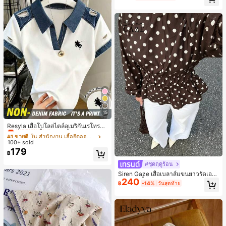
ลูกค้ากลับมาซื้อซ้ำ!
ขวัญคริสต์มาส 2026
15
#1 ขายดี
ใน สำนักงาน เสื้อยืดออฟฟิศ
เกือบหมดแล้ว!
Resyla เสื้อโปโลสไตล์อเมริกันเรโทรสำ
หรับผู้หญิง, เสื้อยืดแขนสั้นสำหรับผู้หญิ
#1 ขายดี
#1 ขายดี
ใน สำนักงาน เสื้อยืดออฟฟิศ
ใน สำนักงาน เสื้อยืดออฟฟิศ
ง, ลายม้า, สไตล์ Y2K, เสื้อโปโลแขนสั้น
100+ sold
เกือบหมดแล้ว!
เกือบหมดแล้ว!
แบบคัลเลอร์บล็อกสำหรับผู้หญิง
179
#1 ขายดี
ใน สำนักงาน เสื้อยืดออฟฟิศ
฿
เกือบหมดแล้ว!
#ชุดฤดูร้อน
Siren Gaze เสื้อเบลาส์แขนยาวรัดเอว
240
ลายจุดสีน้ำตาลใหม่สำหรับฤดูใบไม้ร่ว
฿
-14%
วันสุดท้าย
งสำหรับผู้หญิง