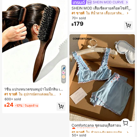
SHEIN MOD CURVE
SHEIN MOD เสื้อเชิ้ตลายสก็อตไซส์ให
ญ่, ฤดูใบไม้ร่วง/ฤดูหนาว, สไตล์พรีพพี้,
#1 ขายดี
ใน สีน้ำตาล เสื้อเบลาส์พลัสไซส์
ใส่ประจำวันแบบสบายๆ, สำหรับสาววัย
70+ sold
รุ่นเดินทางไปทำงาน
179
฿
11
1ชิ้น แปรงหนวดขนหมูป่าไม่มีกลิ่น เหม
าะสำหรับผู้ชายและผู้หญิง แปรงจัดทรง
#1 ขายดี
ใน อุปกรณ์ตกแต่งผมในห้องน้ำ
ผมมืออาชีพสำหรับผมหยาบและผมละเ
600+ sold
อียด การตัดแต่งแบบไล่ระดับ เครื่องมือ
24
฿
-17%
วันสุดท้าย
ทำผม การหวีกลับ เรียบ จำเป็นสำหรับนั
กเรียนและการเดินทาง อุปกรณ์เสริมผม
สำหรับผู้หญิง แปรงสางผม ชุดแปรงผม
ขนาดเล็ก ของขวัญสำหรับผู้ชาย
#1 ขายดี
ใน ลำลอง-ยัง ชุดนอนผู้หญิง
1
1
เกือบหมดแล้ว!
Comfortcana ชุดนอนเสื้อสายเดี่ยวแต่
งระบายและกางเกงขาสั้นสำหรับผู้หญิง
#1 ขายดี
#1 ขายดี
ใน ลำลอง-ยัง ชุดนอนผู้หญิง
ใน ลำลอง-ยัง ชุดนอนผู้หญิง
50+ sold
เกือบหมดแล้ว!
เกือบหมดแล้ว!