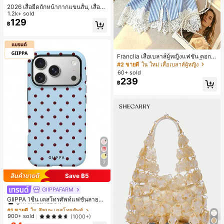
2026 เสื้อยืดถักหน้ากากแขนสั้น, เสื้อยื
ดคอกลมสีขาวบางสำหรับผู้หญิงฤดูร้อน
1.2k+ sold
ลำลอง
129
฿
Franclia เสื้อเบลาส์ผู้หญิงแฟชั่น คอกล
ม ลายทาง แต่งลูกไม้ต่อผ้า แขนสั้น
#2 ขายดี
ใน ใหม่ เสื้อเบลาส์ผู้หญิง
60+ sold
239
฿
7
Save ฿5
GIIPPAFARM
#1 ขายดี
ใน สีชมพู เคสโทรศัพท์
ลูกค้ากลับมาซื้อซ้ำ!
GIIPPA 1ชิ้น เคสโทรศัพท์แฟชั่นลายจุด
สีฟ้าอ่อนสีแดงเลือดหมู ฐานสีชมพูอ่อน
#1 ขายดี
#1 ขายดี
ใน สีชมพู เคสโทรศัพท์
ใน สีชมพู เคสโทรศัพท์
พร้อมลายจุดสีเขียว เคสโทรศัพท์ 17 Pr
ลูกค้ากลับมาซื้อซ้ำ!
ลูกค้ากลับมาซื้อซ้ำ!
900+ sold
(1000+)
o Max, เหมาะสำหรับโทรศัพท์ 16 Pro