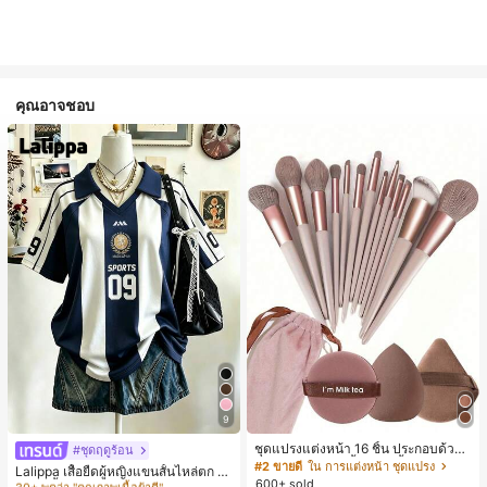
คุณอาจชอบ
9
#1 ขายดี
ใน หลากสี เสื้อยืดผู้หญิง
ชุดแปรงแต่งหน้า 16 ชิ้น ประกอบด้วยแ
30+ พูดว่า "คุณภาพเนื้อผ้าดี"
#ชุดฤดูร้อน
ปรงแต่งหน้า 13 ชิ้น, ฟองน้ำแต่งหน้ารู
#2 ขายดี
ใน การแต่งหน้า ชุดแปรง
#1 ขายดี
#1 ขายดี
ใน หลากสี เสื้อยืดผู้หญิง
ใน หลากสี เสื้อยืดผู้หญิง
Lalippa เสื้อยืดผู้หญิงแขนสั้นไหล่ตก ค
ปหยดน้ำ 1 ชิ้น, แปรงแป้งรองพื้นกลม 1
600+ sold
อวีปกเสื้อ ลายพิมพ์ดิจิทัลลายทาง สไตล์