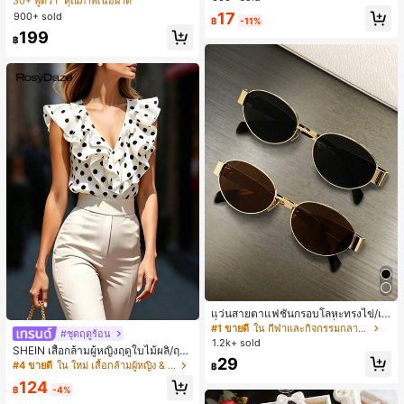
30+ พูดว่า "คุณภาพเนื้อผ้าดี"
30+ พูดว่า "คุณภาพเนื้อผ้าดี"
ชิ้น และฟองน้ำแต่งหน้ารูปสามเหลี่ยม
สปอร์ตแฟชั่นมินิมอล ของขวัญสำหรับเ
17
900+ sold
#1 ขายดี
ใน หลากสี เสื้อยืดผู้หญิง
1 ชิ้น - ชุดคลาสสิก ทำจากขนสังเคราะ
฿
-11%
พื่อน
ห์นุ่มและเป็นมิตรต่อผิว เหมาะสำหรับผู้
30+ พูดว่า "คุณภาพเนื้อผ้าดี"
199
฿
หญิงและเด็กผู้หญิง เหมาะสำหรับฤดูใบ
ไม้ร่วงและฤดูหนาว
แว่นสายตาแฟชั่นกรอบโลหะทรงไข่/เห
ลี่ยมสำหรับผู้หญิง (กรอบครึ่ง), เหมาะ
#1 ขายดี
ใน กีฬาและกิจกรรมกลางแจ้ง
#ชุดฤดูร้อน
สำหรับใส่ในชีวิตประจำวันและกิจกรรม
1.2k+ sold
SHEIN เสื้อกล้ามผู้หญิงฤดูใบไม้ผลิ/ฤดูร้
กลางแจ้ง
29
อน ใหม่ สไตล์มินิมอลลำลองหรูหรา สีบ
#4 ขายดี
ใน ใหม่ เสื้อกล้ามผู้หญิง & Camis
฿
ล็อก ลายจุด คอวี แพตช์เวิร์ก ชายระบา
124
ย แขนกุด ทรงเข้ารูป อเนกประสงค์, เสื้อ
฿
-4%
ผู้หญิงฤดูใบไม้ผลิ/ฤดูร้อน, เสื้อหรูหราผู้