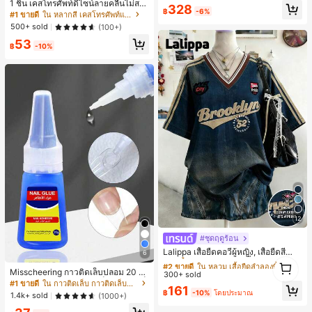
1 ชิ้น เคสโทรศัพท์ดีไซน์ลายคลื่นไม่สม
#1 ขายดี
ใน ขากว้าง กางเกงผู้หญิง
328
ยโอกาสในชีวิตประจำวัน
฿
-6%
มาตรสำหรับ Phone 17 Pro Max, เหม
#1 ขายดี
ใน หลากสี เคสโทรศัพท์แฟชั่น
220+ พูดว่า "คุณภาพเนื้อผ้าดี"
าะสำหรับ Phone 16 Pro Max, 15 Pro
500+ sold
(100+)
Max, 14 Pro Max, เคสโทรศัพท์สไตล์เ
53
กาหลีและน่าสนใจ, เข้ากันได้กับ 11/12/
฿
-10%
13/14/15/16 Pro Max Plus, ดีไซน์หรู
หราเหมาะสำหรับทั้งชายและหญิง, ของ
ขวัญในอุดมคติสำหรับคริสต์มาส, วันว
าเลนไทน์, อีสเตอร์, ฤดูแต่งงานและวันเ
กิดสำหรับแฟนสาว
12
#ชุดฤดูร้อน
#2 ขายดี
ใน หลวม เสื้อยืดลำลองพื้นฐาน
30+ พูดว่า "ไม่มีกลิ่น"
Lalippa เสื้อยืดคอวีผู้หญิง, เสื้อยืดสีน้ำเ
6
1
งินสไตล์มินิมอลเรโทร, เสื้อยืดผู้หญิงทร
#2 ขายดี
#2 ขายดี
ใน หลวม เสื้อยืดลำลองพื้นฐาน
ใน หลวม เสื้อยืดลำลองพื้นฐาน
งหลวมสบาย, พิมพ์ตัวอักษรและตัวเลข
1
Misscheering กาวติดเล็บปลอม 20 กรั
300+ sold
30+ พูดว่า "ไม่มีกลิ่น"
30+ พูดว่า "ไม่มีกลิ่น"
ภาษาอังกฤษ, เสื้อสำหรับออกไปเที่ยวฤ
ม แรงยึดสูง เจลสติกเกอร์เล็บนุ่ม แห้งเร็
#1 ขายดี
ใน กาวติดเล็บ กาวติดเล็บและสารยึดติด
#2 ขายดี
ใน หลวม เสื้อยืดลำลองพื้นฐาน
161
ดูร้อน, ลวดลายดีไซน์, ความรู้สึกพรีเมีย
ว เหมาะสำหรับผู้เริ่มต้นทำเล็บ ติดทนน
฿
-10%
โดยประมาณ
1.4k+ sold
(1000+)
30+ พูดว่า "ไม่มีกลิ่น"
ม, ลำลองอเนกประสงค์, สวมใส่ประจำวั
าน
น, กลางแจ้ง, ช้อปปิ้ง, การเดินทาง, เสื้อ