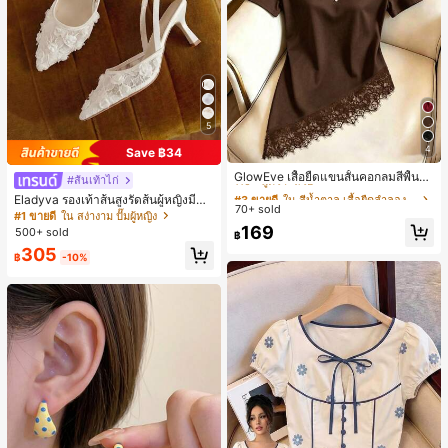
5
4
Save ฿34
#3 ขายดี
ใน สีน้ำตาล เสื้อยืดลำลองพื้นฐาน
110+ พูดว่า "สวย"
GlowEve เสื้อยืดแขนสั้นคอกลมสีพื้นลำ
#ส้นเท้าไก่
ลองอเนกประสงค์สำหรับผู้หญิง
#3 ขายดี
#3 ขายดี
ใน สีน้ำตาล เสื้อยืดลำลองพื้นฐาน
ใน สีน้ำตาล เสื้อยืดลำลองพื้นฐาน
Eladyva รองเท้าส้นสูงรัดส้นผู้หญิงมีดอ
70+ sold
110+ พูดว่า "สวย"
110+ พูดว่า "สวย"
กไม้ประดับตาข่ายเสริมและสามารถสว
#1 ขายดี
ใน สง่างาม ปั๊มผู้หญิง
มได้สองแบบ ส้นสูง 7 ซม. รูปแบบโรมัน
#3 ขายดี
ใน สีน้ำตาล เสื้อยืดลำลองพื้นฐาน
169
500+ sold
฿
หรูหรา ส้นเข็ม ลุคเทพนิยาย
110+ พูดว่า "สวย"
305
฿
-10%