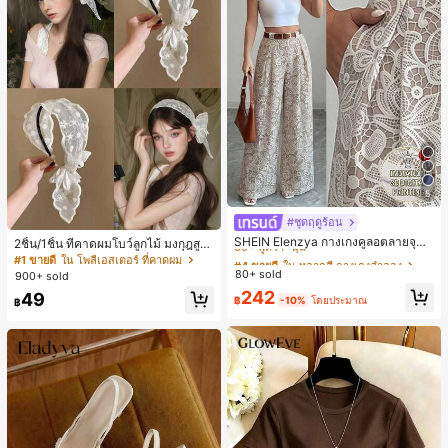
5
#ชุดฤดูร้อน
#4 ขายดี
ใน หลากสี กางเกงลำลอง
30+ พูดว่า "นุ่ม"
SHEIN Elenzya กางเกงคูลอตลายจุดเ
2ชิ้น/1ชิ้น ที่คาดผมโบว์ลูกไม้ มงกุฎสูง
อวสูงแบบใหม่สำหรับฤดูใบไม้ผลิ/ฤดูร้อ
แถบกว้าง สีดำ สีขาว สำหรับใส่ประจำ
#4 ขายดี
#4 ขายดี
ใน หลากสี กางเกงลำลอง
ใน หลากสี กางเกงลำลอง
#1 ขายดี
ใน โพลีเอสเตอร์ ที่คาดผม
น, สไตล์หรูหราเหมาะสำหรับใส่ในชีวิต
วัน กิ๊บติดผม ยางรัดผม (ลายปักดอกไม้
80+ sold
30+ พูดว่า "นุ่ม"
30+ พูดว่า "นุ่ม"
900+ sold
ประจำวันและทำงาน, ให้ความรู้สึกวินเ
จัดวางแบบสุ่ม)
#4 ขายดี
ใน หลากสี กางเกงลำลอง
242
49
ทจสำหรับฤดูรับปริญญา, เทศกาลดนตร
฿
-10%
โดยประมาณ
฿
30+ พูดว่า "นุ่ม"
ี, การแข่งม้าดาร์บี้, วันประกาศอิสรภาพ