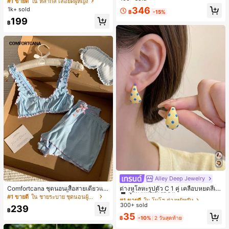
#1 ขายดี
ใน หลากสี เสื้อยืดผู้หญิง
ส่ประจำวันและไปเที่ยวพักผ่อน
สปอร์ตแฟชั่นมินิมอล ของขวัญสำหรับเ
ลูกค้ากลับมาซื้อซ้ำ!
346
1k+ sold
฿
-15%
พื่อน
199
฿
Alley Deep Jewelry
#1 ขายดี
ใน โบโฮ ต่างหูผู้หญิง
ลูกค้ากลับมาซื้อซ้ำ!
Comfortcana ชุดนอนเสื้อสายเดี่ยวแต่
ต่างหูโลหะรูปตัว C 1 คู่ เคลือบหยดสีเห
งระบายและกางเกงขาสั้นสำหรับผู้หญิง
ลือง ลายจุดสีน้ำเงิน สไตล์ยุโรปและอเม
เกือบหมดแล้ว!
#1 ขายดี
ใน ชายระบาย ชุดนอนผู้หญิง
#1 ขายดี
#1 ขายดี
ใน โบโฮ ต่างหูผู้หญิง
ใน โบโฮ ต่างหูผู้หญิง
ริกัน แฟชั่นส่วนตัว หวานและสง่างาม
300+ sold
ลูกค้ากลับมาซื้อซ้ำ!
ลูกค้ากลับมาซื้อซ้ำ!
239
สำหรับผู้หญิงและเด็กหญิง สำหรับการเ
฿
เกือบหมดแล้ว!
เกือบหมดแล้ว!
#1 ขายดี
ใน โบโฮ ต่างหูผู้หญิง
35
ดินทาง งานแต่งงาน ปาร์ตี้ วันเกิด ของ
฿
-10%
2 วันสุดท้าย
ลูกค้ากลับมาซื้อซ้ำ!
ขวัญคริสต์มาส 2026