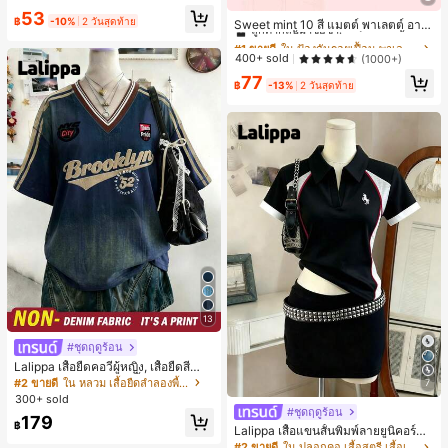
Max, 14 Pro Max, เคสโทรศัพท์สไตล์เ
#1 ขายดี
ใน ป้องกันรอยเปื้อน พาเลตต์อายแชโดว์
53
กาหลีและน่าสนใจ, เข้ากันได้กับ 11/12/
฿
-10%
2 วันสุดท้าย
ลูกค้ากลับมาซื้อซ้ำ!
Sweet mint 10 สี แมตต์ พาเลตต์ อาย
13/14/15/16 Pro Max Plus, ดีไซน์หรู
แชโดว์ , 1 ชิ้น อย่างสูง เม็ดสี กันน้ำ ทน
#1 ขายดี
#1 ขายดี
ใน ป้องกันรอยเปื้อน พาเลตต์อายแชโดว์
ใน ป้องกันรอยเปื้อน พาเลตต์อายแชโดว์
หราเหมาะสำหรับทั้งชายและหญิง, ของ
ทาน อายแชโดว์ ถาด อายแชโดว์
ขวัญในอุดมคติสำหรับคริสต์มาส, วันว
ลูกค้ากลับมาซื้อซ้ำ!
ลูกค้ากลับมาซื้อซ้ำ!
400+ sold
(1000+)
าเลนไทน์, อีสเตอร์, ฤดูแต่งงานและวันเ
#1 ขายดี
ใน ป้องกันรอยเปื้อน พาเลตต์อายแชโดว์
77
กิดสำหรับแฟนสาว
฿
-13%
2 วันสุดท้าย
ลูกค้ากลับมาซื้อซ้ำ!
13
#ชุดฤดูร้อน
Lalippa เสื้อยืดคอวีผู้หญิง, เสื้อยืดสีน้ำเ
งินสไตล์มินิมอลเรโทร, เสื้อยืดผู้หญิงทร
#2 ขายดี
ใน หลวม เสื้อยืดลำลองพื้นฐาน
7
งหลวมสบาย, พิมพ์ตัวอักษรและตัวเลข
300+ sold
ภาษาอังกฤษ, เสื้อสำหรับออกไปเที่ยวฤ
#ชุดฤดูร้อน
179
ดูร้อน, ลวดลายดีไซน์, ความรู้สึกพรีเมีย
฿
Lalippa เสื้อแขนสั้นพิมพ์ลายยูนิคอร์นล
ม, ลำลองอเนกประสงค์, สวมใส่ประจำวั
ายทางสีตัดกันสำหรับผู้หญิง สไตล์วิทย
#2 ขายดี
ใน ปลอกคอ เสื้อสตรี เสื้อเบลาส์ & Tee