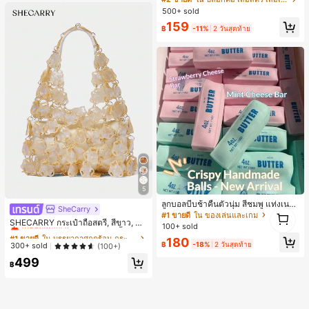
น, กลางแจ้ง, ช้อปปิ้ง, การเดินทาง, เสื้อ
าลัย
500+ sold
ผ้ากลางแจ้ง
159
฿
-11%
2 วันสุดท้าย
5
ลูกบอลบีบช้าคืนตัวนุ่ม สีชมพู แท่งเนย
SheCarry
#1 ขายดี
ใน บรรยากาศฤดูร้อน กระเป๋าหูหิ้วด้านบนผู้หญิง
1
บีบคลายเครียด นุ่มยืดหยุ่น ของเล่นบีบ
#1 ขายดี
ใน ของเล่นและเกม
เกือบหมดแล้ว!
SHECARRY กระเป๋าถือสตรี, สีขาว, แฟ
1
4 ออนซ์ ของเล่นเกลือ เหมาะสำหรับขอ
100+ sold
ชั่น, สง่างาม, วันหยุด, งานปาร์ตี้
งขวัญวันหยุด ของขวัญสนุกและน่ารัก
#1 ขายดี
#1 ขายดี
ใน บรรยากาศฤดูร้อน กระเป๋าหูหิ้วด้านบนผู้หญิง
ใน บรรยากาศฤดูร้อน กระเป๋าหูหิ้วด้านบนผู้หญิง
180
ของขวัญวันเกิด ของขวัญอีสเตอร์ ของ
฿
-18%
2 วันสุดท้าย
เกือบหมดแล้ว!
เกือบหมดแล้ว!
300+ sold
(100+)
ขวัญฮาโลวีน ของขวัญคริสต์มาส ของข
#1 ขายดี
ใน บรรยากาศฤดูร้อน กระเป๋าหูหิ้วด้านบนผู้หญิง
499
วัญปาร์ตี้ สกวิชชี่ ของเล่นสกวิชชี่ ของเ
฿
เกือบหมดแล้ว!
ล่นคลายเครียดสกวิชชี่ สกวิชชี่เกี๊ยว ขอ
งเล่นสำหรับผู้ใหญ่ ผู้หญิง สกวิชชี่กรอบ
สกวิชชี่เนยกรอบ บีบ ลูกบอลสลัชชี่