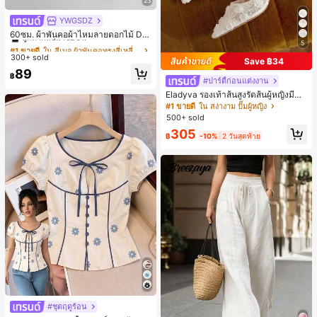
23
YWGSDZ
#1 ขายดี
ใน สีเบจ ผ้าพันคอทรงสี่เหลี่ยมและผ้าพันคอสำหรับผู้
ลูกค้ากลับมาซื้อซ้ำ!
60ซม. ผ้าพันคอผ้าไหมลายดอกไม้ Dit
5
sy สีเบจ, เครื่องประดับใหม่สำหรับผู้หญิ
#1 ขายดี
#1 ขายดี
ใน สีเบจ ผ้าพันคอทรงสี่เหลี่ยมและผ้าพันคอสำหรับผู้
ใน สีเบจ ผ้าพันคอทรงสี่เหลี่ยมและผ้าพันคอสำหรับผู้
งฤดูใบไม้ผลิ/ฤดูใบไม้ร่วง, ผ้าพันคอผืน
300+ sold
ลูกค้ากลับมาซื้อซ้ำ!
ลูกค้ากลับมาซื้อซ้ำ!
Save ฿34
บางอเนกประสงค์หรูหรา
#1 ขายดี
ใน สีเบจ ผ้าพันคอทรงสี่เหลี่ยมและผ้าพันคอสำหรับผู้
89
฿
#ปาร์ตี้ก่อนแต่งงาน
ลูกค้ากลับมาซื้อซ้ำ!
Eladyva รองเท้าส้นสูงรัดส้นผู้หญิงมีดอ
กไม้ประดับตาข่ายเสริมและสามารถสว
#1 ขายดี
ใน สง่างาม ปั๊มผู้หญิง
มได้สองแบบ ส้นสูง 7 ซม. รูปแบบโรมัน
500+ sold
หรูหรา ส้นเข็ม ลุคเทพนิยาย
305
฿
-10%
2 วันสุดท้าย
#ชุดฤดูร้อน