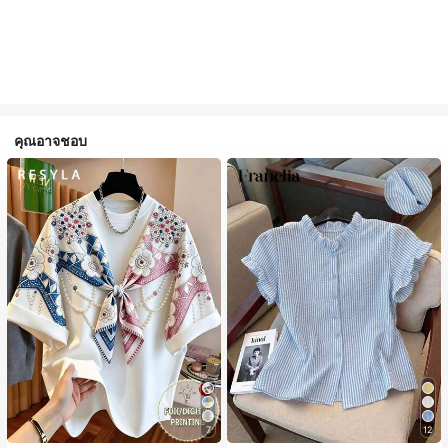
คุณอาจชอบ
7
12