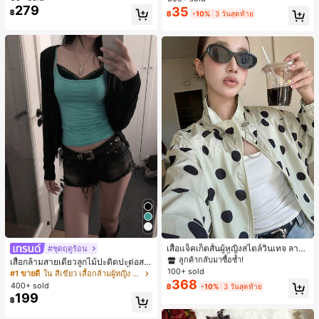
สำหรับผู้หญิงและเด็กหญิง สำหรับการเ
279
35
เกือบหมดแล้ว!
เกือบหมดแล้ว!
#1 ขายดี
ใน โบโฮ ต่างหูผู้หญิง
฿
฿
-10%
3 วันสุดท้าย
ดินทาง งานแต่งงาน ปาร์ตี้ วันเกิด ของ
ลูกค้ากลับมาซื้อซ้ำ!
ขวัญคริสต์มาส 2026
เกือบหมดแล้ว!
#1 ขายดี
ใน กระเป๋า เสื้อคลุมลำลอง
ลูกค้ากลับมาซื้อซ้ำ!
เสื้อแจ็คเก็ตสั้นผู้หญิงสไตล์วินเทจ ลายจุ
#ชุดฤดูร้อน
ดขนาดใหญ่ คอตั้ง เอวเข้ารูป แขนพอง
#1 ขายดี
#1 ขายดี
ใน กระเป๋า เสื้อคลุมลำลอง
ใน กระเป๋า เสื้อคลุมลำลอง
เสื้อกล้ามสายเดี่ยวลูกไม้ปะติดปะต่อสไ
ทรงหลวม แฟชั่นอเนกประสงค์ สำหรับใ
100+ sold
ตล์เกาหลี, สุนทรียศาสตร์ Y2K, เสื้อผ้าส
ลูกค้ากลับมาซื้อซ้ำ!
ลูกค้ากลับมาซื้อซ้ำ!
#1 ขายดี
ใน สีเขียว เสื้อกล้ามผู้หญิง & Camis
ส่ประจำวันและไปเที่ยวพักผ่อน
ตรีทแวร์ลำลองฤดูร้อน
368
#1 ขายดี
ใน กระเป๋า เสื้อคลุมลำลอง
400+ sold
฿
-10%
3 วันสุดท้าย
199
ลูกค้ากลับมาซื้อซ้ำ!
฿