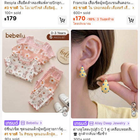
Resyla เสื้อยืดลำลองพิมพ์ลายปักลูกปัด
Franclia เสื้อเชิ้ตผู้หญิงแขนสั้นคอระบา
รูปโบว์ขนาดใหญ่สำหรับผู้หญิง
ยกระดุมเดี่ยวลายทาง
#3 ขายดี
ใน โอเวอร์ไซส์ เสื้อยืดผู้หญิง
#2 ขายดี
ใน ปลอกคอตั้ง เสื้อสตรี เสื้อเบลาส์ & Tee
100+ sold
600+ sold
179
170
฿
฿
-10%
3 วันสุดท้าย
โดยประมาณ
0-3 Years
Bebeilu
Alley Deep Jewelry
#1 ขายดี
ใน โบโฮ ต่างหูผู้หญิง
6ชิ้น/เซ็ต ชุดนอนเด็กผู้หญิงลายการ์ตูน
ลูกค้ากลับมาซื้อซ้ำ!
ต่างหูโลหะรูปตัว C 1 คู่ เคลือบหยดสีเห
หมีและดอกไม้ คอกลม แขนสั้น กางเกง
ลือง ลายจุดสีน้ำเงิน สไตล์ยุโรปและอเม
#1 ขายดี
ใน สีชมพู ชุดนอนเด็กผู้หญิง
เกือบหมดแล้ว!
#1 ขายดี
#1 ขายดี
ใน โบโฮ ต่างหูผู้หญิง
ใน โบโฮ ต่างหูผู้หญิง
ขาสั้น ขอบระบาย สวมใส่สบาย
ริกัน แฟชั่นส่วนตัว หวานและสง่างาม
90+ sold
300+ sold
ลูกค้ากลับมาซื้อซ้ำ!
ลูกค้ากลับมาซื้อซ้ำ!