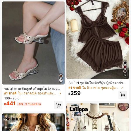
5
SHEIN ชุดชั้นในเซ็กซี่ผู้หญิงผ้าตาข่าย
มีโครงคัพบาง
#1 ขายดี
ใน ผ้าตาข่าย ชุดนอนผู้หญิง
รองเท้าแตะส้นสูงหัวตัดผูกโบว์ลายจุดส
259
ายเดี่ยวส้นไม่สมมาตรสำหรับผู้หญิง, รอ
#1 ขายดี
ใน เรขาคณิต รองเท้าแตะส้นสูงผู้หญิง
฿
งเท้าแตะส้นสูงหนังเทียมสีขาวหรูหรา
100+ sold
สำหรับฤดูร้อน
441
฿
-8%
3 วันสุดท้าย