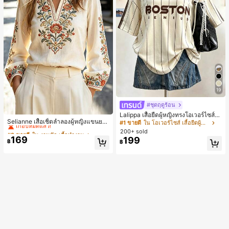
19
#ชุดฤดูร้อน
#2 ขายดี
ใน งานปัก เสื้อทำงาน
Lalippa เสื้อยืดผู้หญิงทรงโอเวอร์ไซส์ค
เกือบหมดแล้ว!
Selianne เสื้อเชิ้ตลำลองผู้หญิงแขนยา
วามยาวกลาง คอกลม ไหล่ตก ลายพิมพ์
#1 ขายดี
ใน โอเวอร์ไซส์ เสื้อยืดผู้หญิง
ว คอวีเว้า ลายดอกไม้
ตัวอักษรและลายทางแนวตั้ง สไตล์แฟชั่
#2 ขายดี
#2 ขายดี
ใน งานปัก เสื้อทำงาน
ใน งานปัก เสื้อทำงาน
200+ sold
นมินิมอล ของขวัญให้เพื่อน
169
199
เกือบหมดแล้ว!
เกือบหมดแล้ว!
฿
฿
#2 ขายดี
ใน งานปัก เสื้อทำงาน
เกือบหมดแล้ว!