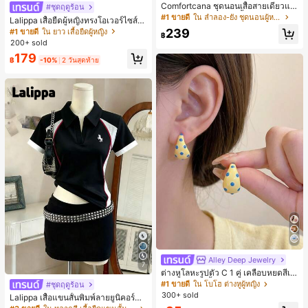
Comfortcana ชุดนอนเสื้อสายเดี่ยวแต่
#ชุดฤดูร้อน
งระบายและกางเกงขาสั้นสำหรับผู้หญิง
#1 ขายดี
ใน ลำลอง-ยัง ชุดนอนผู้หญิง
Lalippa เสื้อยืดผู้หญิงทรงโอเวอร์ไซส์ค
วามยาวกลาง คอกลม ไหล่ตก ลายพิมพ์
239
#1 ขายดี
ใน ยาว เสื้อยืดผู้หญิง
฿
ตัวอักษรและลายทางแนวตั้ง สไตล์แฟชั่
200+ sold
นมินิมอล ของขวัญให้เพื่อน
179
฿
-10%
2 วันสุดท้าย
Alley Deep Jewelry
#1 ขายดี
ใน โบโฮ ต่างหูผู้หญิง
7
ลูกค้ากลับมาซื้อซ้ำ!
ต่างหูโลหะรูปตัว C 1 คู่ เคลือบหยดสีเห
ลือง ลายจุดสีน้ำเงิน สไตล์ยุโรปและอเม
#1 ขายดี
#1 ขายดี
ใน โบโฮ ต่างหูผู้หญิง
ใน โบโฮ ต่างหูผู้หญิง
#ชุดฤดูร้อน
ริกัน แฟชั่นส่วนตัว หวานและสง่างาม
300+ sold
ลูกค้ากลับมาซื้อซ้ำ!
ลูกค้ากลับมาซื้อซ้ำ!
Lalippa เสื้อแขนสั้นพิมพ์ลายยูนิคอร์นล
สำหรับผู้หญิงและเด็กหญิง สำหรับการเ
ายทางสีตัดกันสำหรับผู้หญิง สไตล์วิทย