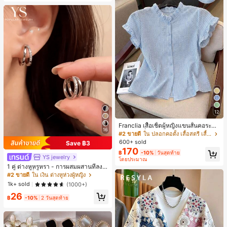
12
Franclia เสื้อเชิ้ตผู้หญิงแขนสั้นคอระบา
16
ยกระดุมเดี่ยวลายทาง
#2 ขายดี
ใน ปลอกคอตั้ง เสื้อสตรี เสื้อเบลาส์ & Tee
600+ sold
Save ฿3
170
฿
-10%
วันสุดท้าย
YS jewelry
โดยประมาณ
1 คู่ ต่างหูหรูหรา - การผสมผสานที่ลงตั
วของแฟชั่นและความซับซ้อน, ดีไซน์ส
#2 ขายดี
ใน เงิน ต่างหูห่วงผู้หญิง
องชั้น, เหมาะสำหรับสุภาพสตรีและนักเ
1k+ sold
(1000+)
รียน, ต่างหูทองแดงฝังไมโคร
26
฿
-10%
2 วันสุดท้าย