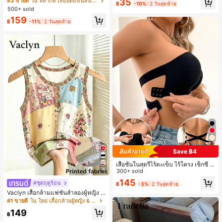
#1 ขายดี
ใน โบโฮ ต่างหูผู้หญิง
35
#3 ขายดี
ใน หลากสี เสื้อยืดแขนสั้นเนื้อนุ่มสำหรับใส่ทุกวัน
ดินทาง งานแต่งงาน ปาร์ตี้ วันเกิด ของ
฿
-10%
2 วันสุดท้าย
าลัย
500+ sold
ลูกค้ากลับมาซื้อซ้ำ!
ขวัญคริสต์มาส 2026
159
฿
-11%
2 วันสุดท้าย
Save ฿4
เสื้อชั้นในสตรีไร้ตะเข็บ ไร้โครง เซ็กซี่ ด้
16
านข้างไม่ลื่น แผ่นรองถอดได้ ลายไขว้ห
300+ sold
ลัง ไร้สาย สบายตลอดวัน
145
#ชุดฤดูร้อน
฿
-3%
2 วันสุดท้าย
Vaclyn เสื้อกล้ามแฟชั่นลำลองผู้หญิง ล
ายแพตช์เวิร์ก แขนกุด คอกลม ติดกระดุ
#1 ขายดี
ใน ใหม่ เสื้อกล้ามผู้หญิง & Camis
ม
149
฿