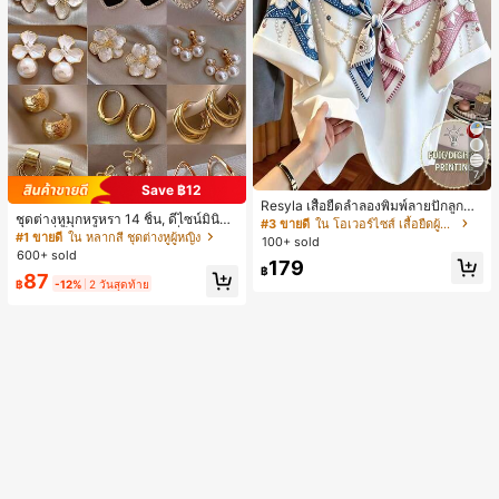
7
Save ฿12
Resyla เสื้อยืดลำลองพิมพ์ลายปักลูกปัด
ชุดต่างหูมุกหรูหรา 14 ชิ้น, ดีไซน์มินิมอ
รูปโบว์ขนาดใหญ่สำหรับผู้หญิง
#3 ขายดี
ใน โอเวอร์ไซส์ เสื้อยืดผู้หญิง
ลใหม่ที่เป็นเอกลักษณ์ ต่างหูที่สง่างาม
#1 ขายดี
ใน หลากสี ชุดต่างหูผู้หญิง
100+ sold
สำหรับผู้หญิง, ของขวัญสำหรับเธอ
600+ sold
179
฿
87
฿
-12%
2 วันสุดท้าย