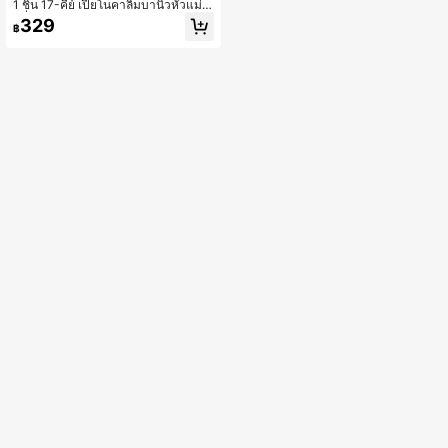
1 ชิ้น 17-คีย์ เปียโนคาลิมบานิ้วหัวแม่มื
อที่ออกแบบตามหลักสรีรศาสตร์ ทำจาก
329
฿
ไม้โรสวูดและเหล็ก เรียนรู้และเล่นง่าย
Mbira พร้อมโน้ตแกะสลักและค้อนปรับเ
สียง - ของขวัญที่สมบูรณ์แบบสำหรับผู้เ
ริ่มต้นจนถึงมืออาชีพ