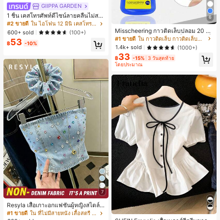
GIIPPA GARDEN
1 ชิ้น เคสโทรศัพท์ดีไซน์ลายคลื่นไม่สม
6
มาตรสำหรับ Phone 17 Pro Max, เหม
#2 ขายดี
ใน ไอโฟน 12 มินิ เคสโทรศัพท์แฟชั่น
าะสำหรับ Phone 16 Pro Max, 15 Pro
Misscheering กาวติดเล็บปลอม 20 กรั
600+ sold
(100+)
Max, 14 Pro Max, เคสโทรศัพท์สไตล์เ
ม แรงยึดสูง เจลสติกเกอร์เล็บนุ่ม แห้งเร็
#1 ขายดี
ใน กาวติดเล็บ กาวติดเล็บและสารยึดติด
53
กาหลีและน่าสนใจ, เข้ากันได้กับ 11/12/
฿
-10%
ว เหมาะสำหรับผู้เริ่มต้นทำเล็บ ติดทนน
1.4k+ sold
(1000+)
13/14/15/16 Pro Max Plus, ดีไซน์หรู
าน
33
หราเหมาะสำหรับทั้งชายและหญิง, ของ
฿
-15%
3 วันสุดท้าย
ขวัญในอุดมคติสำหรับคริสต์มาส, วันว
โดยประมาณ
าเลนไทน์, อีสเตอร์, ฤดูแต่งงานและวันเ
กิดสำหรับแฟนสาว
7
Resyla เสื้อเกาะอกแฟชั่นผู้หญิงสไตล์ซั
มเมอร์อเนกประสงค์ลายเดนิม แนะนำ
#1 ขายดี
ใน ที่ไม่มีสายหนัง เสื้อสตรี เสื้อเบลาส์ & Tee
สำหรับงานหนัก ขายดี ตกแต่งเพชรสีสั