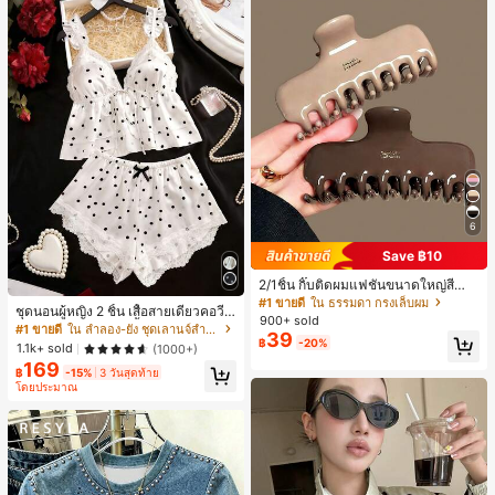
6
Save ฿10
2/1ชิ้น กิ๊บติดผมแฟชั่นขนาดใหญ่สีน้ำ
ตาลชานมสำหรับผู้หญิง เหมาะสำหรับก
#1 ขายดี
ใน ธรรมดา กรงเล็บผม
ชุดนอนผู้หญิง 2 ชิ้น เสื้อสายเดี่ยวคอวีลู
ารอาบน้ำ ล้างหน้า และจัดแต่งทรงผม
900+ sold
กไม้ พร้อมกางเกงขาสั้นแต่งลูกไม้ แต่ง
#1 ขายดี
ใน ลำลอง-ยัง ชุดเลานจ์สำหรับผู้หญิง
39
โบว์ที่เอว ชุดลำลองผู้หญิงนุ่มสบายน่ารั
฿
-20%
1.1k+ sold
(1000+)
ก สไตล์เอสเธติก
169
฿
-15%
3 วันสุดท้าย
โดยประมาณ