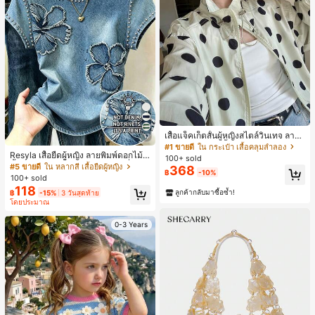
เสื้อแจ็คเก็ตสั้นผู้หญิงสไตล์วินเทจ ลายจุ
17
ดขนาดใหญ่ คอตั้ง เอวเข้ารูป แขนพอง
#1 ขายดี
ใน กระเป๋า เสื้อคลุมลำลอง
ทรงหลวม แฟชั่นอเนกประสงค์ สำหรับใ
Resyla เสื้อยืดผู้หญิง ลายพิมพ์ดอกไม้สี
100+ sold
ส่ประจำวันและไปเที่ยวพักผ่อน
น้ำเงินวินเทจ เสื้อสำหรับออกไปเที่ยวฤ
#5 ขายดี
ใน หลากสี เสื้อยืดผู้หญิง
368
฿
-10%
ดูร้อน ดีไซน์กราฟิก สบายๆ อเนกประสง
100+ sold
ค์ สวมใส่ประจำวัน กลางแจ้ง ช้อปปิ้ง ท่
118
ลูกค้ากลับมาซื้อซ้ำ!
฿
-15%
3 วันสุดท้าย
องเที่ยวกลางแจ้ง
โดยประมาณ
0-3 Years