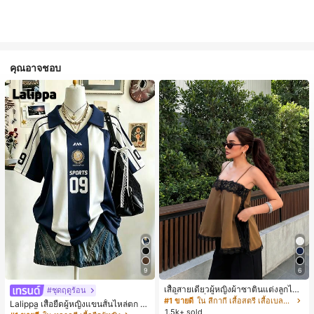
คุณอาจชอบ
9
6
เสื้อสายเดี่ยวผู้หญิงผ้าซาตินแต่งลูกไม้
#ชุดฤดูร้อน
- เสื้อสายเดี่ยวฤดูร้อนสีคากีมีรอยผ่าด้า
#1 ขายดี
ใน สีกากี เสื้อสตรี เสื้อเบลาส์ & Tee
Lalippa เสื้อยืดผู้หญิงแขนสั้นไหล่ตก ค
นข้างที่น่าดึงดูดแบบสบายๆ
1.5k+ sold
อวีปกเสื้อ ลายพิมพ์ดิจิทัลลายทาง สไตล์