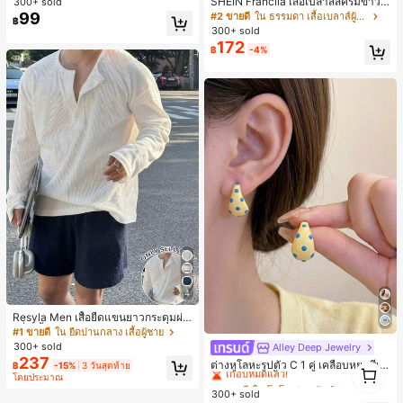
SHEIN Franclia เสื้อเบลาส์สีครีมขาวนุ่
300+ sold
นสดใสพิมพ์ลาย เหมาะสำหรับใส่ประ
มนวล เอวรูด, แต่งขอบตัดกัน + โบว์ผูก,
99
#2 ขายดี
ใน ธรรมดา เสื้อเบลาส์ผู้หญิง
฿
จำวัน
แขนพอง จับคู่กับกระโปรงชายระบาย,
300+ sold
ลดอายุและดูดี, นุ่มและเก๋ไก๋สำหรับใส่ทุ
172
฿
-4%
กวัน
4
Resyla Men เสื้อยืดแขนยาวกระดุมผ่า
ครึ่งสีพื้นอเนกประสงค์ลำลองสำหรับผู้ช
#1 ขายดี
ใน ยืดปานกลาง เสื้อผู้ชาย
าย
300+ sold
Alley Deep Jewelry
#1 ขายดี
ใน โบโฮ ต่างหูผู้หญิง
237
เกือบหมดแล้ว!
ต่างหูโลหะรูปตัว C 1 คู่ เคลือบหยดสีเห
1
฿
-15%
3 วันสุดท้าย
ลือง ลายจุดสีน้ำเงิน สไตล์ยุโรปและอเม
โดยประมาณ
1
#1 ขายดี
#1 ขายดี
ใน โบโฮ ต่างหูผู้หญิง
ใน โบโฮ ต่างหูผู้หญิง
ริกัน แฟชั่นส่วนตัว หวานและสง่างาม
300+ sold
เกือบหมดแล้ว!
เกือบหมดแล้ว!
สำหรับผู้หญิงและเด็กหญิง สำหรับการเ