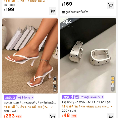
#1 ขายดี
ใน หลากสี เสื้อยืดผู้หญิง
169
สปอร์ตแฟชั่นมินิมอล ของขวัญสำหรับเ
1k+ sold
฿
พื่อน
199
฿
ลูกค้ากลับมาซื้อซ้ำ!
9
22
Rovog Jewelry
Nione
1 คู่ ต่างหูห่วงทองแดงขัดเงา ลายจุดเร
รองเท้าแตะส้นสูงแบบคีบสำหรับผู้หญิง
ขาคณิตสไตล์มินิมอล เหมาะสำหรับสว
สไตล์คลาสสิก สีบล็อก สไตล์แฟรี่ฤดูร้อ
#2 ขายดี
ใน โลหะผสมทองแดง ต่างหูผู้หญิง
#1 ขายดี
ใน สีขาว รองเท้าแตะผู้หญิง
มใส่ประจำวันแบบสบายๆ สำหรับผู้หญิง
น ส้นเข็ม รองเท้าแตะแบบคีบ รองเท้าแ
200+ sold
100+ sold
ตะชายหาดแฟชั่นสายไขว้ รองเท้าผู้ห
48
263
฿
-2%
฿
-9%
ญิง สำหรับออฟฟิศ บ้าน กลางแจ้ง ดีไซ