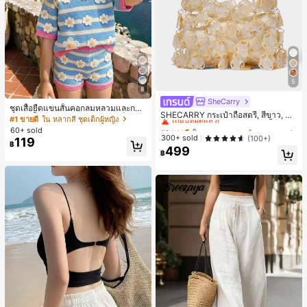
5
8
SheCarry
#1 ขายดี
ใน บรรยากาศฤดูร้อน กระเป๋าหูหิ้วด้านบนผู้หญิง
ชุดเสื้อยืดแขนสั้นคอกลมหลวมและกาง
เกือบหมดแล้ว!
SHECARRY กระเป๋าถือสตรี, สีขาว, แฟ
เกงขาสั้นไบค์เกอร์รัดรูปสำหรับเด็กผู้ห
#1 ขายดี
ใน หลากสี ชุดเด็กผู้หญิง
ชั่น, สง่างาม, วันหยุด, งานปาร์ตี้
#1 ขายดี
#1 ขายดี
ใน บรรยากาศฤดูร้อน กระเป๋าหูหิ้วด้านบนผู้หญิง
ใน บรรยากาศฤดูร้อน กระเป๋าหูหิ้วด้านบนผู้หญิง
ญิง สไตล์มินิมอล เหมาะสำหรับฤดูใบไ
60+ sold
ม้ผลิและฤดูร้อน
เกือบหมดแล้ว!
เกือบหมดแล้ว!
300+ sold
(100+)
119
฿
499
#1 ขายดี
ใน บรรยากาศฤดูร้อน กระเป๋าหูหิ้วด้านบนผู้หญิง
฿
เกือบหมดแล้ว!