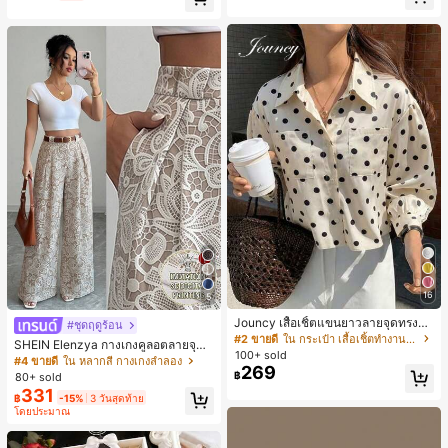
น์หัวเหลี่ยม ชิคและหรูหรา สำหรับเดทไ
นท์
16
5
Jouncy เสื้อเชิ้ตแขนยาวลายจุดทรงหล
#ชุดฤดูร้อน
วมสำหรับผู้หญิง
#2 ขายดี
ใน กระเป๋า เสื้อเชิ้ตทำงานมีกระเป๋า
SHEIN Elenzya กางเกงคูลอตลายจุดเ
100+ sold
อวสูงแบบใหม่สำหรับฤดูใบไม้ผลิ/ฤดูร้อ
#4 ขายดี
ใน หลากสี กางเกงลำลอง
269
น, สไตล์หรูหราเหมาะสำหรับใส่ในชีวิต
฿
80+ sold
ประจำวันและทำงาน, ให้ความรู้สึกวินเ
331
฿
-15%
3 วันสุดท้าย
ทจสำหรับฤดูรับปริญญา, เทศกาลดนตร
โดยประมาณ
ี, การแข่งม้าดาร์บี้, วันประกาศอิสรภาพ