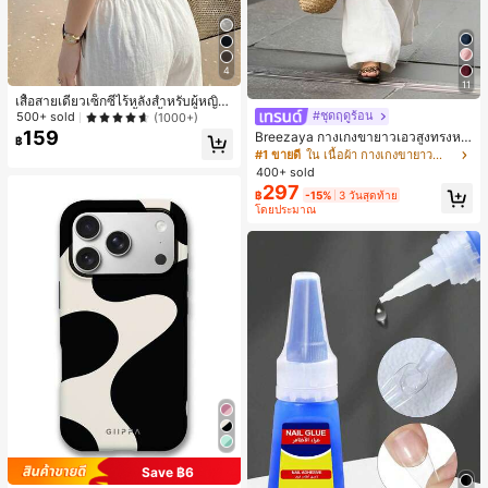
4
11
เสื้อสายเดี่ยวเซ็กซี่ไร้หลังสำหรับผู้หญิง
พร้อมบราแบบมีฟองน้ำ, เสื้อกล้ามแขน
#ชุดฤดูร้อน
500+ sold
(1000+)
กุด, เสื้อลำลองสีดำสำหรับฤดูร้อน
159
Breezaya กางเกงขายาวเอวสูงทรงหล
฿
วมขาบานสำหรับผู้หญิง สีขาวเรียบหรูส
#1 ขายดี
ใน เนื้อผ้า กางเกงขายาวลำลองผ้า
ไตล์ชิค เหมาะสำหรับใส่เที่ยวทะเล วันห
400+ sold
ยุดพักผ่อนฤดูร้อน ลุคสบายๆ ใส่ได้หลา
297
฿
-15%
3 วันสุดท้าย
ยโอกาสในชีวิตประจำวัน
โดยประมาณ
Save ฿6