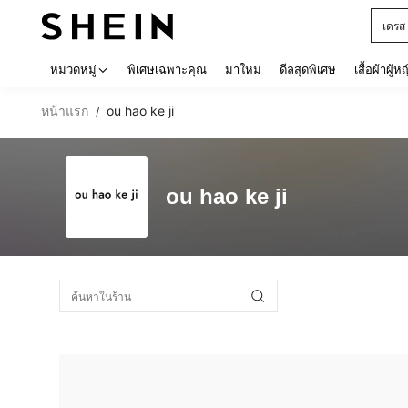
เดรส
Use up 
หมวดหมู่
พิเศษเฉพาะคุณ
มาใหม่
ดีลสุดพิเศษ
เสื้อผ้าผู้ห
หน้าแรก
ou hao ke ji
/
ou hao ke ji