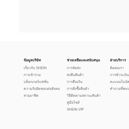
ข้อมูลบริษัท
ช่วยเหลือและสนับสนุน
ฝ่ายบริการ
เกี่ยวกับ SHEIN
การจัดส่ง
ติดต่อเรา
การเข้าร่วม
ส่งคืนสินค้า
การชำระเงิน
บล็อกเกอร์แฟชั่น
การคืนเงิน
คะแนนโบนั
ความรับผิดชอบต่อสังคม
การสั่งซื้อสินค้า
คำถามที่พบบ
สายอาชีพ
วิธีติดตามสถานะสินค้า
คู่มือไซส์
SHEIN VIP