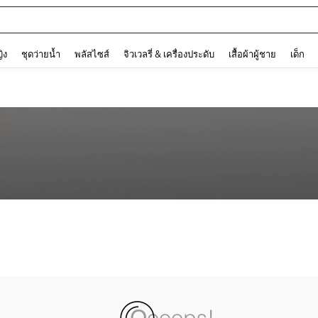
and down arrow keys to navigate search การค้นหาล่าสุด and ค้นหา. Press Enter to
ญิง
ชุดว่ายน้ำ
พลัสไซส์
จิวเวลรี่ & เครื่องประดับ
เสื้อผ้าผู้ชาย
เด็ก