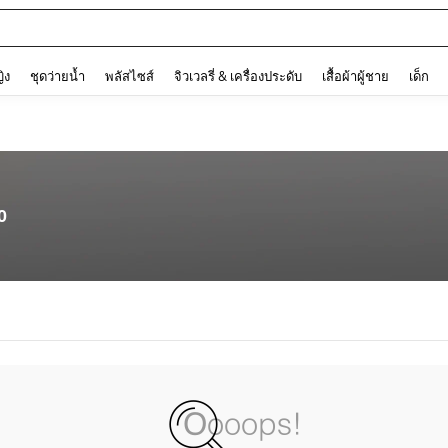
and down arrow keys to navigate search การค้นหาล่าสุด and ค้นหา. Press Enter to
ญิง
ชุดว่ายน้ำ
พลัสไซส์
จิวเวลรี่ & เครื่องประดับ
เสื้อผ้าผู้ชาย
เด็ก
0