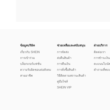
ข้อมูลบริษัท
ช่วยเหลือและสนับสนุน
ฝ่ายบริการ
เกี่ยวกับ SHEIN
การจัดส่ง
ติดต่อเรา
การเข้าร่วม
ส่งคืนสินค้า
การชำระเงิน
บล็อกเกอร์แฟชั่น
การคืนเงิน
คะแนนโบนั
ความรับผิดชอบต่อสังคม
การสั่งซื้อสินค้า
คำถามที่พบบ
สายอาชีพ
วิธีติดตามสถานะสินค้า
คู่มือไซส์
SHEIN VIP