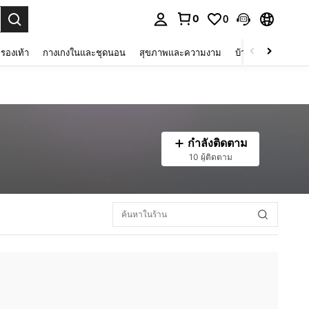
0
0
 select.
รองเท้า
กางเกงในและชุดนอน
สุขภาพและความงาม
บ้านและที่อยู่อาศัย
กำลังติดตาม
10 ผู้ติดตาม