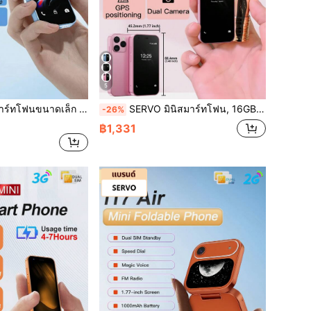
5
GB, จดจำใบหน้า, Android 9.0, สองซิม สองสแตนด์บาย, เครือข่าย 3G, โทรศัพท์ขนาดเล็ก
SERVO มินิสมาร์ทโฟน, 16GB ROM, 2GB RAM, Android 8.1, ปลดล็อกด้วยใบหน้า, จอแสดงผล 3.0", 3G WCDMA, โทรศัพท์เครื่องเล็กน่ารัก
-26%
฿1,331