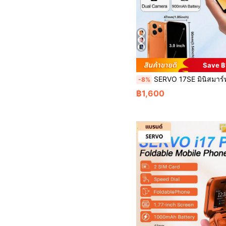
Save 
SERVO 17SE มินิสมาร์ทโฟน, Android 9.0, สองซิมสองสแตนด์บาย, จอแสดงผล HD 3.0", หน่วยความจำขนาดใหญ่ 2GB+16GB,
-8%
฿1,600