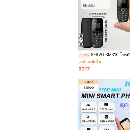
SERVO BM310 โทรศัพท์ปุ่มกดขนาดเล็ก รองรับ 2 SIM Standby, โทรออกผ่าน Bluetooth, บันทึกการโทร, 
-52%
เหลือแค่5ชิ้น
฿317