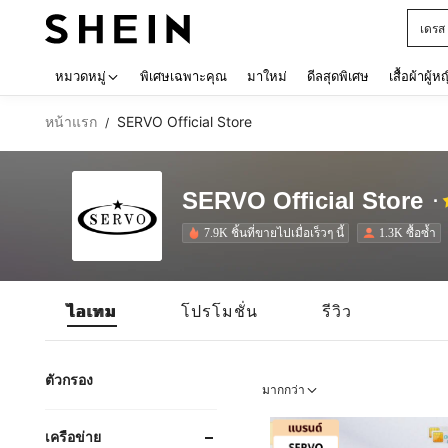
เด็กโ
Use up 
หมวดหมู่
พิเศษเฉพาะคุณ
มาใหม่
ดีลสุดพิเศษ
เสื้อผ้าผู้ห
หน้าแรก
SERVO Official Store
/
SERVO Official Store
7.9K ชิ้นที่ขายไปเมื่อเร็วๆ นี้
1.3K ซื้อซ้ำ
ไอเทม
โปรโมชั่น
รีวิว
ตัวกรอง
มากกว่า
เครือข่าย