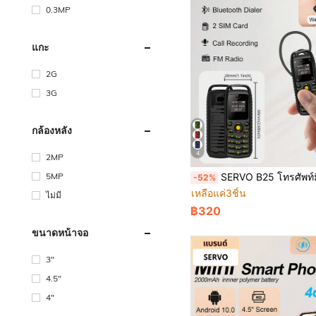
0.3MP
แกะ
2G
3G
กล้องหลัง
4
2MP
5MP
SERVO B25 โทรศัพท์มินิ, รองรับสองซิม, โทรด้วยบลูทูธ, ซิงค์เพลง, รายการดำ, หน้าจอ 0.66 นิ้ว, เหม
-52%
เหลือแค่3ชิ้น
ไม่มี
฿320
ขนาดหน้าจอ
3"
4.5"
4"