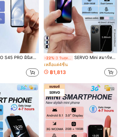
RAM 3GB+64GB, WiFi&GPS, แบตเตอรี่ 2000mAh, 4G LTE, จอแสดงผล 4.5 นิ้ว, มินิโฟน
SERVO Mini สมาร์ทโฟน Android 10.0 2GB+16GB หน้าจอ 3.88 นิ้ว รองรับ 2 ซิม Dual Standby 3G WCDMA สมาร์ทโฟนขนาดเล็กน่ารัก
-22%
3 วันสุดท้าย
เหลือแค่4ชิ้น
฿1,813