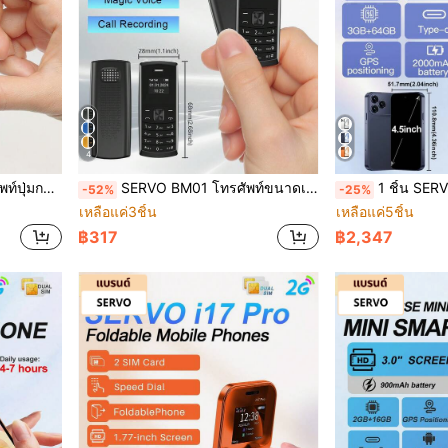
4
รายการดำ, โทรศัพท์สำรอง 2G GSM
SERVO BM01 โทรศัพท์ขนาดเล็ก 2G GSM Dual SIM Standby โทรด่วน บลูทูธ บันทึกการโทร หน้าจอ 0.66 นิ้ว โทรศัพท์ปุ่มเล็ก
1 ชิ้น SERVO S45 PRO มินิสมาร์ทโฟน, Android 10.0, 
-52%
-25%
เหลือแค่3ชิ้น
เหลือแค่5ชิ้น
฿317
฿2,347