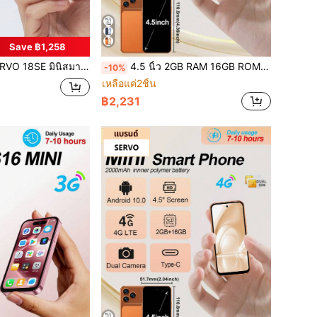
Save ฿1,258
์บาย เครือข่าย 3G, จอแสดงผล HD 3.0", ตัวเครื่องกะทัดรัด, RAM 2GB + ROM 16GB, ใช้งานมือเดียว, โทรศัพท์ขนาดฝ่ามือกะทัดรัด
4.5 นิ้ว 2GB RAM 16GB ROM สองซิม สองสแตนด์บาย เครือข่าย 4G GPS WiFi มินิสมาร์ทโฟน
-10%
เหลือแค่2ชิ้น
฿2,231