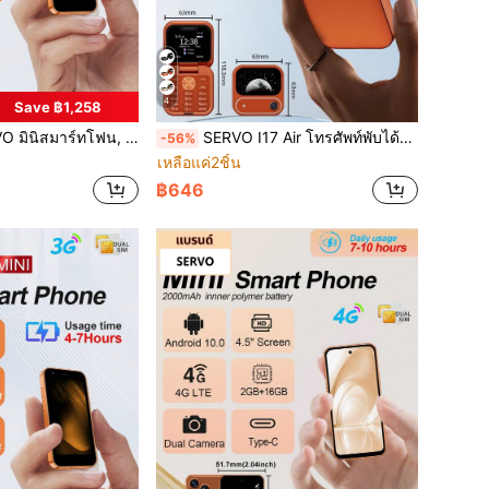
4
Save ฿1,258
องสแตนด์บาย เครือข่าย 3G, จอแสดงผล HD 3.0", กล้องคู่, RAM 2GB + ROM 16GB, โทรศัพท์มินิแบบพกพา
SERVO I17 Air โทรศัพท์พับได้มินิ 2 ซิม หน้าจอ 1.77 นิ้ว 2G GSM โทรด่วน แบล็กลิสต์ วิทยุ FM
-56%
เหลือแค่2ชิ้น
฿646