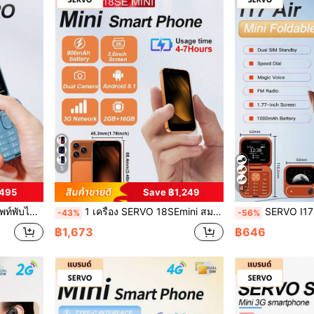
5
4
฿495
Save ฿1,249
.77 นิ้ว ไฟฉาย LED 2G GSM
1 เครื่อง SERVO 18SEmini สมาร์ทโฟน, Android 8.1, RAM 2GB + ROM 16GB, WiFi, จอแสดงผล 3.0", สองซิม สองสแตนด์บาย, โทรศัพท์พกพา 3G WCDMA ขนาดกะทัดรัด
SERVO I17 Air โทรศัพท์พับขนาดเล็ก จอ 1.7
-43%
-56%
฿1,673
฿646