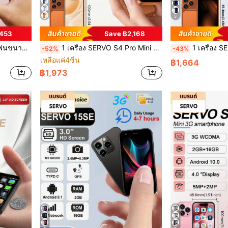
5
฿453
Save ฿2,168
, รองรับเครือข่าย 3G WCDMA, ตัวเครื่องกะทัดรัด
1 เครื่อง SERVO S4 Pro Mini สมาร์ทโฟน, หน้าจอ 4.0 นิ้ว, สองซิม, 2GB+16GB, Android 12.0, WiFi, GPS, เครือข่าย 4G, โทรศัพท์อัจฉริยะขนาดกะทัดรัด
1 เครื่อง SERVO 18SE มินิสมาร์ทโฟน, Android 8.1 OS, WCDMA สองซิม สองสแตนด
-52%
-43%
เหลือแค่4ชิ้น
฿1,664
฿1,973