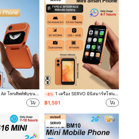
7 นิ้ว รองรับ 2 ซิม 2G GSM มีปุ่มโทรด่วน แบล็คลิสต์ วิทยุ FM สีดำ
1 เครื่อง SERVO มินิสมาร์ทโฟน, ระบบ Android 9.0, เครือข่าย 3G WCDMA สองซิมสองสแตนด์บาย, จอแสดงผล HD 3.0", RAM 2GB + ROM 16GB, โทรศัพท์ขนาดพกพา
-8%
฿1,591