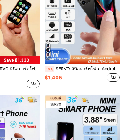
5
Save ฿1,330
 สองสแตนด์บาย เครือข่าย 3G, จอแสดงผล HD 3.0", กล้องคู่, RAM 2GB + ROM 16GB, โทรศัพท์พกพากะทัดรัด
SERVO มินิสมาร์ทโฟน, Android 8.1 OS, RAM 2GB, หน่วยความจำ 16GB, Dual SIM, หน้าจอ HD 3.0", ฮอตสปอต WiFi และ GPS, โทรศัพท์ขนาดพกพา
-5%
฿1,405