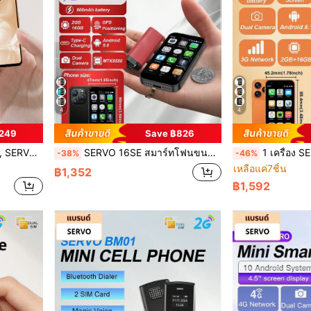
4
4
฿249
Save ฿826
 นิ้ว, เครือข่าย 4G, กล้องคู่
SERVO 16SE สมาร์ทโฟนขนาดเล็ก, Android 9.0, WCDMA Dual SIM, เครือข่าย 3G, หน้าจอ HD 3.0 นิ้ว, RAM 2GB + ROM 16GB, สมาร์ทโฟนขนาดกะทัดรัด
1 เครื่อง SERVO มินิสมาร์ทโฟน, Android 8.1 OS, WCDMA สองซิม
-38%
-46%
เหลือแค่7ชิ้น
฿1,352
฿1,592