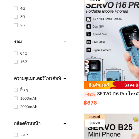
4G
3G
2G
รอม
64G
16G
5
ความจุแบตเตอรี่โทรศัพท์
Save 
อื่น ๆ
SERVO I16 Pro โทรศัพท์พับได้ขนาดเล็ก ซิมคู่ สแตนด์บายคู่ บันทึกการโทร หน้าจอ 1
-42%
1000mAh
฿678
2000mAh
กล้องด้านหน้า
2MP