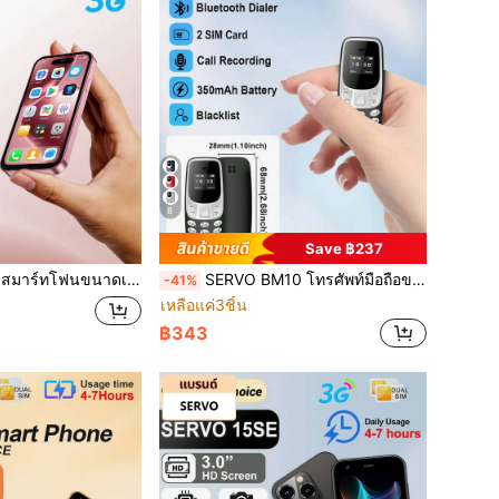
8
Save ฿237
B, ช่องใส่ซิมคู่, หน้าจอ 4.0 นิ้ว, ระบบระบุตำแหน่ง GPS, แบตเตอรี่ 2000mAh, รองรับเครือข่าย 3G WCDMA, ขนาดกะทัดรัดและพกพาสะดวก
SERVO BM10 โทรศัพท์มือถือขนาดเล็ก หน้าจอ 0.66 นิ้ว รองรับ 2 ซิม บลูทูธ บันทึกการโทร 2G GSM พกพาสำหรับใช้งานกลางแจ้ง วิทยุ FM หลายภาษา โทรศัพท์ฟีเจอร์ขนาดเล็ก
-41%
เหลือแค่3ชิ้น
฿343