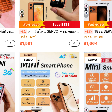
5
Save ฿138
แบบปุ่มกด โทรศัพท์ฝาพับมินิ
สมาร์ทโฟน SERVO Mini, จอแสดงผล HD 3.0 นิ้ว, ระบบ Android, 2GB+16GB สองซิม, รองรับเครือข่าย 3G WCDMA, ปลดล็อกแบบพกพา, โทรศัพท์ขนาดกะทัดรัด
18SE SERVO มินิสมาร์ทโฟน, Android 8.1 OS, WCDMA สองซิม ส
-8%
-43%
เหลือแค่2ชิ้น
เหลือแค่5ชิ้น
฿1,591
฿1,664