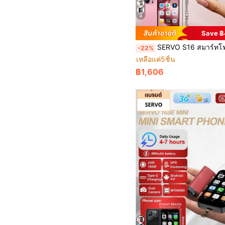
4
Save 
SERVO S16 สมาร์ทโฟนขนาดเล็ก, ระบบปฏิบัติการ Android 10.0, แบตเตอรี่ 2000mAh, 3GB+32GB ซิมคู่สแตนด์บายคู่, โปรเซสเซอร์ MTK6580, หน้าจอ 4.0 นิ้ว
-22%
เหลือแค่5ชิ้น
฿1,606