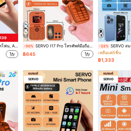
5
฿139
 WiFi & GPS, โทรศัพท์ขนาดเล็ก 3G WCDMA
SERVO I17 Pro โทรศัพท์มือถือพับได้ขนาดมินิ หน้าจอ 1.77 นิ้ว รองรับ 2 ซิมการ์ด วิทยุ FM 2G GSM แบบปุ่มกด
SERVO สมาร์ทโฟนขนาดเล็ก 3.0 นิ้ว, RAM 2GB ROM 16
-50%
-22%
เหลือแค่5ชิ้น
฿645
฿1,333