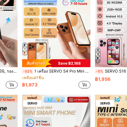
4
Save ฿2,168
าะสำหรับกีฬา, โทรศัพท์สำรองแบบปุ่ม
1 เครื่อง SERVO S4 Pro Mini สมาร์ทโฟน, หน้าจอ 4.0 นิ้ว, สองซิม, 2GB+16GB, Android 12.0, WiFi, GPS, เครือข่าย 4G, โทรศัพท์อัจฉริยะขนาดกะทัดรัด
SERVO S16 สมาร์ทโฟนขนาดเล็ก, ระบบปฏิบัติการ Android 10.0, RAM 2GB, พื้นที่จัดเก็บ 16G
-52%
-5%
เหลือแค่1ชิ้น
฿1,956
฿1,973