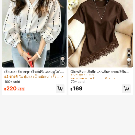
4
#3 ขายดี
ใน สีน้ำตาล เสื้อยืดลำลองพื้นฐาน
110+ พูดว่า "สวย"
เสื้อเบลาส์ลายจุดสไตล์ฝรั่งเศสฤดูใบไม้
GlowEve เสื้อยืดแขนสั้นคอกลมสีพื้นลำ
ร่วง, ทรงเข้ารูป, แขนยาวคอวี, สไตล์ให
ลองอเนกประสงค์สำหรับผู้หญิง
#2 ขายดี
ใน นุ่มและน้ำหนักเบา เสื้อสตรี เสื้อเบลาส์ & Tee
#3 ขายดี
#3 ขายดี
ใน สีน้ำตาล เสื้อยืดลำลองพื้นฐาน
ใน สีน้ำตาล เสื้อยืดลำลองพื้นฐาน
ม่ฤดูใบไม้ผลิ, ป้องกันแสงแดด, ใส่ไป
100+ sold
70+ sold
110+ พูดว่า "สวย"
110+ พูดว่า "สวย"
ทำงานและลำลอง สีขาว
#3 ขายดี
ใน สีน้ำตาล เสื้อยืดลำลองพื้นฐาน
220
169
฿
-8%
฿
110+ พูดว่า "สวย"