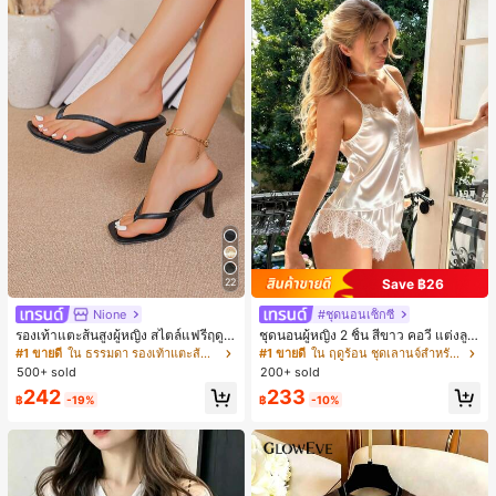
Save ฿26
22
Nione
#ชุดนอนเซ็กซี่
รองเท้าแตะส้นสูงผู้หญิง สไตล์แฟรี่ฤดูร้
ชุดนอนผู้หญิง 2 ชิ้น สีขาว คอวี แต่งลูก
อน ส้นบาง แบบคีบ แต่งสายคาดผม รอ
ไม้แบบแพตช์เวิร์ก ชุดนอนใส่ในบ้าน
#1 ขายดี
ใน ธรรมดา รองเท้าแตะส้นสูงผู้หญิง
#1 ขายดี
ใน ฤดูร้อน ชุดเลานจ์สำหรับผู้หญิง
งเท้าแตะชายหาดสำหรับเที่ยวพักผ่อน
สำหรับเธอ
500+ sold
200+ sold
แฟชั่นสายไขว้ สำหรับเดทไนท์
242
233
฿
-19%
฿
-10%