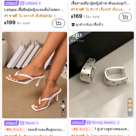
Lalippa
เสื้อสายเดี่ยวผู้หญิงผ้าซาตินแต่งลูกไม้ - เสื้อสายเดี่ยวฤดูร้อนสีคากีมีรอยผ่าด้านข้างที่น่าดึงดูดแบบสบายๆ
Lalippa เสื้อยืดผู้หญิงแขนสั้นไหล่ตก คอวีปกเสื้อ ลายพิมพ์ดิจิทัลลายทาง สไตล์สปอร์ตแฟชั่นมินิมอล ของขวัญสำหรับเพื่อน
#1 ขายดี
ใน สีกากี เสื้อสตรี เสื้อเบลาส์ & Tee
169
#1 ขายดี
ใน หลากสี เสื้อยืดผู้หญิง
฿
1.5k+ sold
199
฿
1k+ sold
ลูกค้ากลับมาซื้อซ้ำ!
9
22
Rovog Jewelry
Nione
1 คู่ ต่างหูห่วงทองแดงขัดเงา ลายจุดเรขาคณิตสไตล์มินิมอล เหมาะสำหรับสวมใส่ประจำวันแบบสบายๆ สำหรับผู้หญิง
รองเท้าแตะส้นสูงแบบคีบสำหรับผู้หญิง สไตล์คลาสสิก สีบล็อก สไตล์แฟรี่ฤดูร้อน ส้นเข็ม รองเท้าแตะแบบคีบ รองเท้าแตะชายหาดแฟชั่นสายไขว้ รองเท้าผู้หญิง สำหรับออฟฟิศ บ้าน กลางแจ้ง ดีไซน์หัวเหลี่ยม ชิคและหรูหรา สำหรับเดทไนท์
-2%
ช่วง 2 วันที่ผ่านมา
-9%
ช่วง 2 วันที่ผ่านมา
#2 ขายดี
ใน โลหะผสมทองแดง ต่างหูผู้หญิง