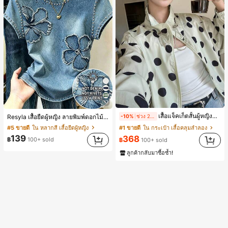
17
เสื้อแจ็คเก็ตสั้นผู้หญิงสไตล์วินเทจ ลายจุดขนาดใหญ่ คอตั้ง เอวเข้ารูป แขนพอง ทรงหลวม แฟชั่นอเนกประสงค์ สำหรับใส่ประจำวันและไปเที่ยวพักผ่อน
Resyla เสื้อยืดผู้หญิง ลายพิมพ์ดอกไม้สีน้ำเงินวินเทจ เสื้อสำหรับออกไปเที่ยวฤดูร้อน ดีไซน์กราฟิก สบายๆ อเนกประสงค์ สวมใส่ประจำวัน กลางแจ้ง ช้อปปิ้ง ท่องเที่ยวกลางแจ้ง
-10%
ช่วง 2 วันที่ผ่านมา
#5 ขายดี
ใน หลากสี เสื้อยืดผู้หญิง
#1 ขายดี
ใน กระเป๋า เสื้อคลุมลำลอง
139
368
฿
100+ sold
฿
100+ sold
ลูกค้ากลับมาซื้อซ้ำ!