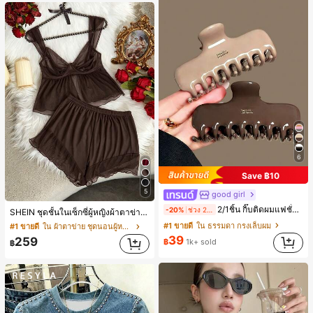
6
Save ฿10
5
good girl
2/1ชิ้น กิ๊บติดผมแฟชั่นขนาดใหญ่สีน้ำตาลชานมสำหรับผู้หญิง เหมาะสำหรับการอาบน้ำ ล้างหน้า และจัดแต่งทรงผม
-20%
ช่วง 2 วันที่ผ่านมา
SHEIN ชุดชั้นในเซ็กซี่ผู้หญิงผ้าตาข่ายมีโครงคัพบาง
#1 ขายดี
ใน ธรรมดา กรงเล็บผม
#1 ขายดี
ใน ผ้าตาข่าย ชุดนอนผู้หญิง
39
259
฿
1k+ sold
฿