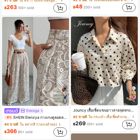
#1 ขายดี
ใน สีขาว รองเท้าแตะผู้หญิง
48
263
฿
200+ sold
฿
100+ sold
16
5
Jouncy เสื้อเชิ้ตแขนยาวลายจุดทรงหลวมสำหรับผู้หญิง
Elenzga
#2 ขายดี
ใน กระเป๋า เสื้อเชิ้ตทำงานมีกระเป๋า
SHEIN Elenzya กางเกงคูลอตลายจุดเอวสูงแบบใหม่สำหรับฤดูใบไม้ผลิ/ฤดูร้อน, สไตล์หรูหราเหมาะสำหรับใส่ในชีวิตประจำวันและทำงาน, ให้ความรู้สึกวินเทจสำหรับฤดูรับปริญญา, เทศกาลดนตรี, การแข่งม้าดาร์บี้, วันประกาศอิสรภาพ
-6%
269
฿
100+ sold
#4 ขายดี
ใน หลากสี กางเกงลำลอง
366
฿
80+ sold