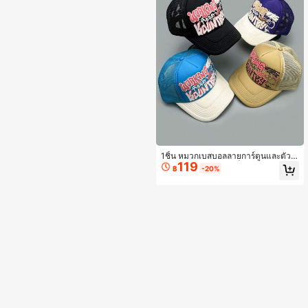
1ชิ้น หมวกเบสบอลลายการ์ตูนและตัวอั
119
กษร, หมวกตาข่ายสีบล็อก, กันแดดลำล
฿
-20%
องสำหรับผู้ชายและผู้หญิง, ฤดูใบไม้ผลิ/
ฤดูร้อน, ชายหาด, วันหยุด, เทศกาล, ท่อ
งเที่ยว