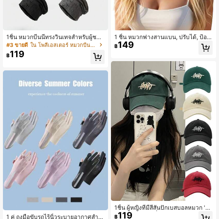
1ชิ้น หมวกบีนนี่ทรงวินเทจสำหรับผู้ชาย
1 ชิ้น หมวกฟางสานแบน, ปรับได้, ป้อง
149
สไตล์เซอร์, หมวกสวมใส่สบายลำลองสไ
กันแสงแดดกลางแจ้ง, หมวกแคชชวล เ
#3 ขายดี
ใน โพลีเอสเตอร์ หมวกบีนนี่สำหรับผู้ชาย
฿
ตล์สตรีท, เหมาะสำหรับศีรษะเล็ก ชุดฤดู
หมาะสำหรับฤดูใบไม้ผลิ, ฤดูใบไม้ร่วง,
119
฿
ใบไม้ร่วง
การเดินทาง, วันหยุดชายหาด, สไตล์ Y
2K สำหรับคนหนุ่มสาว, วันหยุด, เทศกา
ล
1ชิ้น ผู้หญิงที่มีสีสันปักเบสบอลหมวก 'H
119
eart' Letter,แฟชั่นการออกแบบ, ฤดูใบ
1 คู่ ถุงมือขับรถไร้นิ้วระบายอากาศสำห
฿