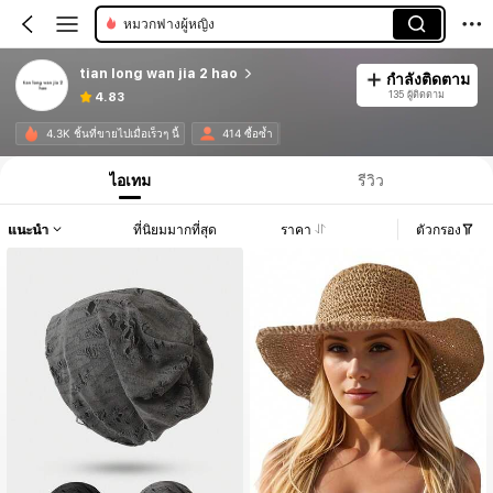
หมวกหมวกผู้ชาย
tian long wan jia 2 hao
กำลังติดตาม
135 ผู้ติดตาม
4.83
4.3K ชิ้นที่ขายไปเมื่อเร็วๆ นี้
414 ซื้อซ้ำ
ไอเทม
รีวิว
แนะนำ
ที่นิยมมากที่สุด
ราคา
ตัวกรอง