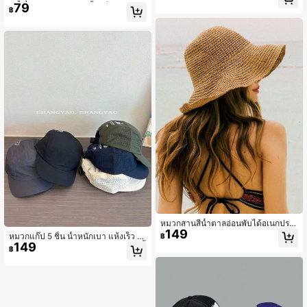
ไม้ผลิและฤดูร้อนหมวกบังแดด
79
รับผู้หญิง, ถุงมือผ้าไหมน้ำแข็งป้องกันรัง
฿
สียูวีหน้าจอสัมผัสสำหรับใช้กลางแจ้ง, เ
ทศกาล, แคมป์ปิ้ง
หมวกสานสีน้ำตาลอ่อนพับได้อเนกประ
149
สงค์, หมวกป้องกันแสงแดดสำหรับฤดูร้
หมวกแก๊ป 5 ชิ้น น้ำหนักเบา แห้งเร็ว ระ
฿
อนกลางแจ้งสำหรับผู้หญิง, หมวกชายห
149
บายอากาศได้ดี, หมวกกันแดดสำหรับตั้
฿
าดพักผ่อนสไตล์เกาหลี
งแคมป์กลางแจ้ง, หมวกกันแดดแบบเจ
าะรูสำหรับผู้ชายและผู้หญิง, ฤดูร้อน, ชา
ยหาด, วันหยุด