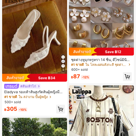
Save ฿12
ชุดต่างหูมุกหรูหรา 14 ชิ้น, ดีไซน์มินิมอ
ลใหม่ที่เป็นเอกลักษณ์ ต่างหูที่สง่างาม
#1 ขายดี
ใน โลหะผสมสังกะสี ชุดต่างหูผู้หญิง
สำหรับผู้หญิง, ของขวัญสำหรับเธอ
600+ sold
5
87
฿
-12%
Save ฿34
#ส้นเท้าไก่
Eladyva รองเท้าส้นสูงรัดส้นผู้หญิงมีดอ
กไม้ประดับตาข่ายเสริมและสามารถสว
#1 ขายดี
ใน สง่างาม ปั๊มผู้หญิง
มได้สองแบบ ส้นสูง 7 ซม. รูปแบบโรมัน
500+ sold
หรูหรา ส้นเข็ม ลุคเทพนิยาย
305
฿
-10%