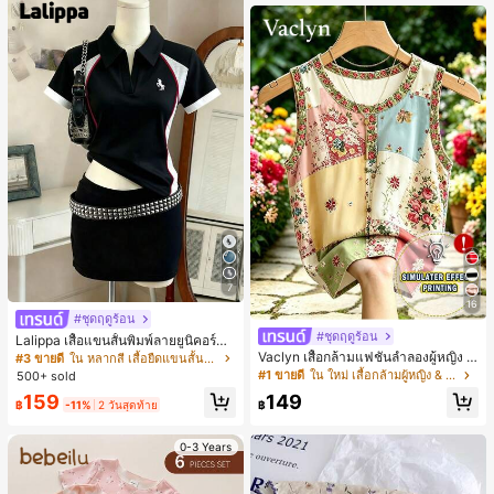
7
16
#ชุดฤดูร้อน
#ชุดฤดูร้อน
Lalippa เสื้อแขนสั้นพิมพ์ลายยูนิคอร์นล
ายทางสีตัดกันสำหรับผู้หญิง สไตล์วิทย
Vaclyn เสื้อกล้ามแฟชั่นลำลองผู้หญิง ล
#3 ขายดี
ใน หลากสี เสื้อยืดแขนสั้นเนื้อนุ่มสำหรับใส่ทุกวัน
าลัย
ายแพตช์เวิร์ก แขนกุด คอกลม ติดกระดุ
#1 ขายดี
ใน ใหม่ เสื้อกล้ามผู้หญิง & Camis
500+ sold
ม
159
149
฿
-11%
2 วันสุดท้าย
฿
0-3 Years