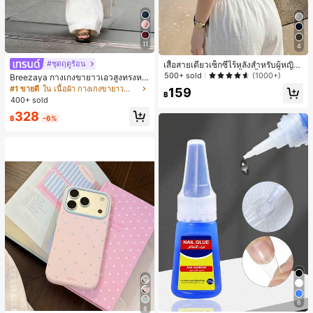
11
4
#ชุดฤดูร้อน
เสื้อสายเดี่ยวเซ็กซี่ไร้หลังสำหรับผู้หญิง
พร้อมบราแบบมีฟองน้ำ, เสื้อกล้ามแขน
500+ sold
(1000+)
Breezaya กางเกงขายาวเอวสูงทรงหล
กุด, เสื้อลำลองสีดำสำหรับฤดูร้อน
วมขาบานสำหรับผู้หญิง สีขาวเรียบหรูส
#1 ขายดี
ใน เนื้อผ้า กางเกงขายาวลำลองผ้า
159
฿
ไตล์ชิค เหมาะสำหรับใส่เที่ยวทะเล วันห
400+ sold
ยุดพักผ่อนฤดูร้อน ลุคสบายๆ ใส่ได้หลา
328
ยโอกาสในชีวิตประจำวัน
฿
-6%
6
8