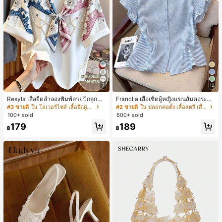
7
12
Resyla เสื้อยืดลำลองพิมพ์ลายปักลูกปัด
Franclia เสื้อเชิ้ตผู้หญิงแขนสั้นคอระบา
รูปโบว์ขนาดใหญ่สำหรับผู้หญิง
ยกระดุมเดี่ยวลายทาง
#3 ขายดี
ใน โอเวอร์ไซส์ เสื้อยืดผู้หญิง
#2 ขายดี
ใน ปลอกคอตั้ง เสื้อสตรี เสื้อเบลาส์ & Tee
100+ sold
600+ sold
179
189
฿
฿