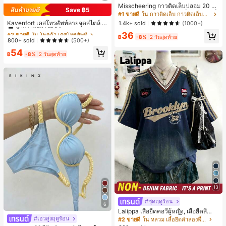
Misscheering กาวติดเล็บปลอม 20 กรั
Save ฿5
ม แรงยึดสูง เจลสติกเกอร์เล็บนุ่ม แห้งเร็
#2 ขายดี
ใน โพลก้า เคสโทรศัพท์
#1 ขายดี
ใน กาวติดเล็บ กาวติดเล็บและสารยึดติด
ว เหมาะสำหรับผู้เริ่มต้นทำเล็บ ติดทนน
ลูกค้ากลับมาซื้อซ้ำ!
Kavenfort เคสโทรศัพท์ลายจุดสไตล์ I
1.4k+ sold
(1000+)
าน
NS สุดอินเทรนด์, ใช้ได้กับ Apple 17, 1
#2 ขายดี
#2 ขายดี
ใน โพลก้า เคสโทรศัพท์
ใน โพลก้า เคสโทรศัพท์
36
6 Pro, กันกระแทก 15, สี Macaron Col
฿
-8%
2 วันสุดท้าย
ลูกค้ากลับมาซื้อซ้ำ!
ลูกค้ากลับมาซื้อซ้ำ!
800+ sold
(500+)
or Block 14, เคสนิ่ม 13, สไตล์ผู้หญิง, ล
#2 ขายดี
ใน โพลก้า เคสโทรศัพท์
54
ายเรขาคณิต, มินิมอล, สดใส & เรียบง่า
฿
-8%
2 วันสุดท้าย
ลูกค้ากลับมาซื้อซ้ำ!
ย, สไตล์ Color Block, Niche, สไตล์ IN
S
13
#ชุดฤดูร้อน
6
Lalippa เสื้อยืดคอวีผู้หญิง, เสื้อยืดสีน้ำเ
งินสไตล์มินิมอลเรโทร, เสื้อยืดผู้หญิงทร
#เอวสูงฤดูร้อน
#2 ขายดี
ใน หลวม เสื้อยืดลำลองพื้นฐาน
งหลวมสบาย, พิมพ์ตัวอักษรและตัวเลข