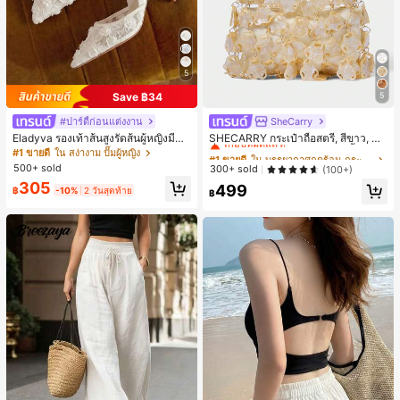
5
Save ฿34
5
#ปาร์ตี้ก่อนแต่งงาน
SheCarry
#1 ขายดี
ใน บรรยากาศฤดูร้อน กระเป๋าหูหิ้วด้านบนผู้หญิง
เกือบหมดแล้ว!
Eladyva รองเท้าส้นสูงรัดส้นผู้หญิงมีดอ
SHECARRY กระเป๋าถือสตรี, สีขาว, แฟ
กไม้ประดับตาข่ายเสริมและสามารถสว
ชั่น, สง่างาม, วันหยุด, งานปาร์ตี้
#1 ขายดี
ใน สง่างาม ปั๊มผู้หญิง
#1 ขายดี
#1 ขายดี
ใน บรรยากาศฤดูร้อน กระเป๋าหูหิ้วด้านบนผู้หญิง
ใน บรรยากาศฤดูร้อน กระเป๋าหูหิ้วด้านบนผู้หญิง
มได้สองแบบ ส้นสูง 7 ซม. รูปแบบโรมัน
500+ sold
เกือบหมดแล้ว!
เกือบหมดแล้ว!
300+ sold
(100+)
หรูหรา ส้นเข็ม ลุคเทพนิยาย
#1 ขายดี
ใน บรรยากาศฤดูร้อน กระเป๋าหูหิ้วด้านบนผู้หญิง
305
499
฿
-10%
2 วันสุดท้าย
฿
เกือบหมดแล้ว!