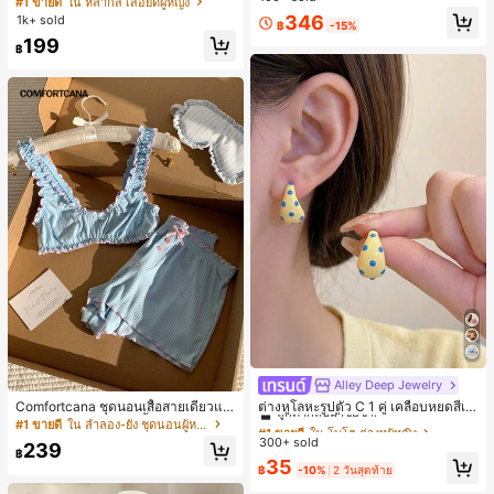
#1 ขายดี
ใน หลากสี เสื้อยืดผู้หญิง
ส่ประจำวันและไปเที่ยวพักผ่อน
สปอร์ตแฟชั่นมินิมอล ของขวัญสำหรับเ
ลูกค้ากลับมาซื้อซ้ำ!
346
1k+ sold
฿
-15%
พื่อน
199
฿
Alley Deep Jewelry
#1 ขายดี
ใน โบโฮ ต่างหูผู้หญิง
ลูกค้ากลับมาซื้อซ้ำ!
Comfortcana ชุดนอนเสื้อสายเดี่ยวแต่
ต่างหูโลหะรูปตัว C 1 คู่ เคลือบหยดสีเห
งระบายและกางเกงขาสั้นสำหรับผู้หญิง
ลือง ลายจุดสีน้ำเงิน สไตล์ยุโรปและอเม
#1 ขายดี
ใน ลำลอง-ยัง ชุดนอนผู้หญิง
#1 ขายดี
#1 ขายดี
ใน โบโฮ ต่างหูผู้หญิง
ใน โบโฮ ต่างหูผู้หญิง
ริกัน แฟชั่นส่วนตัว หวานและสง่างาม
300+ sold
ลูกค้ากลับมาซื้อซ้ำ!
ลูกค้ากลับมาซื้อซ้ำ!
239
สำหรับผู้หญิงและเด็กหญิง สำหรับการเ
฿
#1 ขายดี
ใน โบโฮ ต่างหูผู้หญิง
35
ดินทาง งานแต่งงาน ปาร์ตี้ วันเกิด ของ
฿
-10%
2 วันสุดท้าย
ลูกค้ากลับมาซื้อซ้ำ!
ขวัญคริสต์มาส 2026