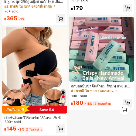
300+ sold
Bikinx ชุดบิกินี่ผู้หญิงสายถักไหล่ เสื้อว่า
ภาษาอังกฤษ, เสื้อสำหรับออกไปเที่ยวฤ
ยน้ำวันพีซมีโครงพร้อมสายผูกหลังสีตัด
#2 ขายดี
ใน ปกติ ชุดบิกินี่เข้าชุด
179
ดูร้อน, ลวดลายดีไซน์, ความรู้สึกพรีเมีย
฿
กัน สำหรับเที่ยวพักผ่อน ชายหาด ฤดูร้อ
70+ sold
ม, ลำลองอเนกประสงค์, สวมใส่ประจำวั
น
น, กลางแจ้ง, ช้อปปิ้ง, การเดินทาง, เสื้อ
365
฿
-1%
ผ้ากลางแจ้ง
ลูกบอลบีบช้าคืนตัวนุ่ม สีชมพู แท่งเนย
บีบคลายเครียด นุ่มยืดหยุ่น ของเล่นบีบ
#1 ขายดี
ใน ของเล่นและเกม
4 ออนซ์ ของเล่นเกลือ เหมาะสำหรับขอ
100+ sold
งขวัญวันหยุด ของขวัญสนุกและน่ารัก
180
ของขวัญวันเกิด ของขวัญอีสเตอร์ ของ
฿
-18%
2 วันสุดท้าย
1
ขวัญฮาโลวีน ของขวัญคริสต์มาส ของข
Save ฿4
1
วัญปาร์ตี้ สกวิชชี่ ของเล่นสกวิชชี่ ของเ
ล่นคลายเครียดสกวิชชี่ สกวิชชี่เกี๊ยว ขอ
เสื้อชั้นในสตรีไร้ตะเข็บ ไร้โครง เซ็กซี่ ด้
งเล่นสำหรับผู้ใหญ่ ผู้หญิง สกวิชชี่กรอบ
านข้างไม่ลื่น แผ่นรองถอดได้ ลายไขว้ห
300+ sold
สกวิชชี่เนยกรอบ บีบ ลูกบอลสลัชชี่
ลัง ไร้สาย สบายตลอดวัน
145
฿
-3%
2 วันสุดท้าย