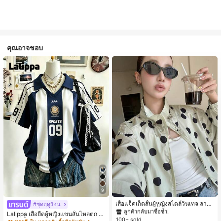
คุณอาจชอบ
#1 ขายดี
ใน กระเป๋า เสื้อคลุมลำลอง
9
ลูกค้ากลับมาซื้อซ้ำ!
#1 ขายดี
#1 ขายดี
ใน กระเป๋า เสื้อคลุมลำลอง
ใน กระเป๋า เสื้อคลุมลำลอง
เสื้อแจ็คเก็ตสั้นผู้หญิงสไตล์วินเทจ ลายจุ
#ชุดฤดูร้อน
ดขนาดใหญ่ คอตั้ง เอวเข้ารูป แขนพอง
ลูกค้ากลับมาซื้อซ้ำ!
ลูกค้ากลับมาซื้อซ้ำ!
Lalippa เสื้อยืดผู้หญิงแขนสั้นไหล่ตก ค
ทรงหลวม แฟชั่นอเนกประสงค์ สำหรับใ
100+ sold
#1 ขายดี
ใน กระเป๋า เสื้อคลุมลำลอง
อวีปกเสื้อ ลายพิมพ์ดิจิทัลลายทาง สไตล์