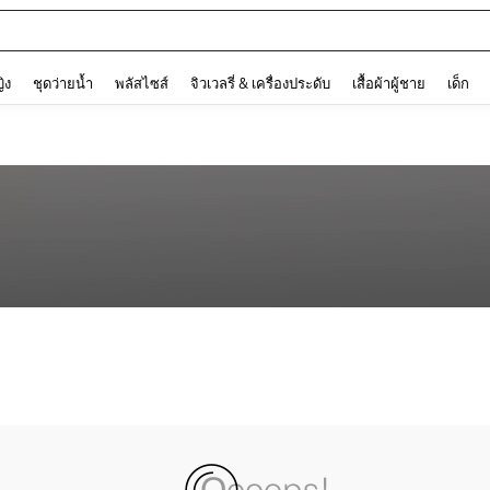
and down arrow keys to navigate search การค้นหาล่าสุด and ค้นหา. Press Enter to
ญิง
ชุดว่ายน้ำ
พลัสไซส์
จิวเวลรี่ & เครื่องประดับ
เสื้อผ้าผู้ชาย
เด็ก