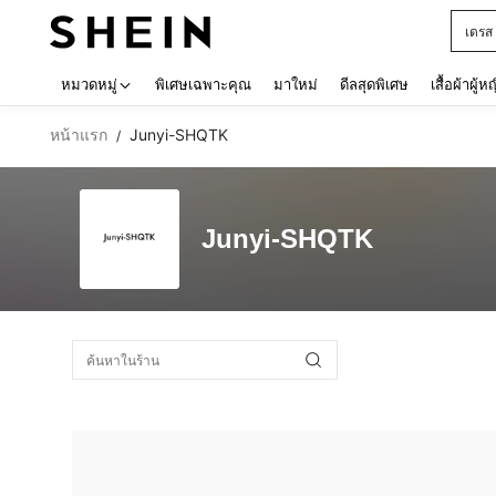
เดรส
Use up 
หมวดหมู่
พิเศษเฉพาะคุณ
มาใหม่
ดีลสุดพิเศษ
เสื้อผ้าผู้ห
หน้าแรก
Junyi-SHQTK
/
Junyi-SHQTK