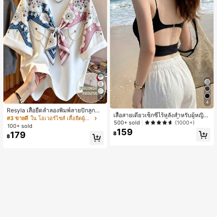
7
4
Resyla เสื้อยืดลำลองพิมพ์ลายปักลูกปัด
เสื้อสายเดี่ยวเซ็กซี่ไร้หลังสำหรับผู้หญิง
รูปโบว์ขนาดใหญ่สำหรับผู้หญิง
#3 ขายดี
ใน โอเวอร์ไซส์ เสื้อยืดผู้หญิง
พร้อมบราแบบมีฟองน้ำ, เสื้อกล้ามแขน
500+ sold
(1000+)
100+ sold
กุด, เสื้อลำลองสีดำสำหรับฤดูร้อน
159
179
฿
฿