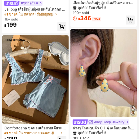
ลูกค้ากลับมาซื้อซ้ำ!
เสื้อแจ็คเก็ตสั้นผู้หญิงสไตล์วินเทจ ลายจุ
#ชุดฤดูร้อน
ดขนาดใหญ่ คอตั้ง เอวเข้ารูป แขนพอง
#1 ขายดี
#1 ขายดี
ใน กระเป๋า เสื้อคลุมลำลอง
ใน กระเป๋า เสื้อคลุมลำลอง
Lalippa เสื้อยืดผู้หญิงแขนสั้นไหล่ตก ค
ทรงหลวม แฟชั่นอเนกประสงค์ สำหรับใ
100+ sold
ลูกค้ากลับมาซื้อซ้ำ!
ลูกค้ากลับมาซื้อซ้ำ!
อวีปกเสื้อ ลายพิมพ์ดิจิทัลลายทาง สไตล์
#1 ขายดี
ใน หลากสี เสื้อยืดผู้หญิง
ส่ประจำวันและไปเที่ยวพักผ่อน
346
สปอร์ตแฟชั่นมินิมอล ของขวัญสำหรับเ
#1 ขายดี
ใน กระเป๋า เสื้อคลุมลำลอง
1k+ sold
฿
-15%
พื่อน
199
ลูกค้ากลับมาซื้อซ้ำ!
฿
Alley Deep Jewelry
#1 ขายดี
ใน โบโฮ ต่างหูผู้หญิง
ลูกค้ากลับมาซื้อซ้ำ!
Comfortcana ชุดนอนเสื้อสายเดี่ยวแต่
ต่างหูโลหะรูปตัว C 1 คู่ เคลือบหยดสีเห
งระบายและกางเกงขาสั้นสำหรับผู้หญิง
ลือง ลายจุดสีน้ำเงิน สไตล์ยุโรปและอเม
เกือบหมดแล้ว!
#1 ขายดี
ใน ชายระบาย ชุดนอนผู้หญิง
#1 ขายดี
#1 ขายดี
ใน โบโฮ ต่างหูผู้หญิง
ใน โบโฮ ต่างหูผู้หญิง
ริกัน แฟชั่นส่วนตัว หวานและสง่างาม
239
300+ sold
ลูกค้ากลับมาซื้อซ้ำ!
ลูกค้ากลับมาซื้อซ้ำ!