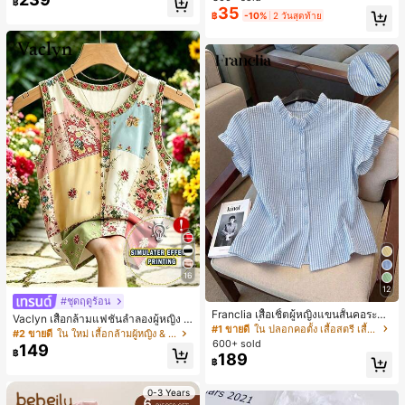
฿
สำหรับผู้หญิงและเด็กหญิง สำหรับการเ
35
เกือบหมดแล้ว!
เกือบหมดแล้ว!
#1 ขายดี
ใน โบโฮ ต่างหูผู้หญิง
฿
-10%
2 วันสุดท้าย
ดินทาง งานแต่งงาน ปาร์ตี้ วันเกิด ของ
ลูกค้ากลับมาซื้อซ้ำ!
ขวัญคริสต์มาส 2026
เกือบหมดแล้ว!
16
12
#ชุดฤดูร้อน
Franclia เสื้อเชิ้ตผู้หญิงแขนสั้นคอระบา
Vaclyn เสื้อกล้ามแฟชั่นลำลองผู้หญิง ล
ยกระดุมเดี่ยวลายทาง
#1 ขายดี
ใน ปลอกคอตั้ง เสื้อสตรี เสื้อเบลาส์ & Tee
ายแพตช์เวิร์ก แขนกุด คอกลม ติดกระดุ
#2 ขายดี
ใน ใหม่ เสื้อกล้ามผู้หญิง & Camis
600+ sold
ม
149
฿
189
฿
0-3 Years