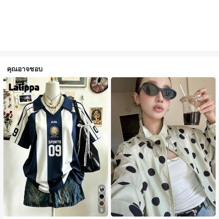
คุณอาจชอบ
9
#1 ขายดี
ใน กระเป๋า เสื้อคลุมลำลอง