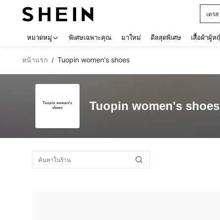
เดรส
Use up 
หมวดหมู่
พิเศษเฉพาะคุณ
มาใหม่
ดีลสุดพิเศษ
เสื้อผ้าผู้ห
หน้าแรก
Tuopin women's shoes
/
Tuopin women's shoes