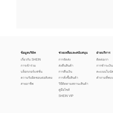
ข้อมูลบริษัท
ช่วยเหลือและสนับสนุน
ฝ่ายบริการ
เกี่ยวกับ SHEIN
การจัดส่ง
ติดต่อเรา
การเข้าร่วม
ส่งคืนสินค้า
การชำระเงิน
บล็อกเกอร์แฟชั่น
การคืนเงิน
คะแนนโบนั
ความรับผิดชอบต่อสังคม
การสั่งซื้อสินค้า
คำถามที่พบบ
สายอาชีพ
วิธีติดตามสถานะสินค้า
คู่มือไซส์
SHEIN VIP