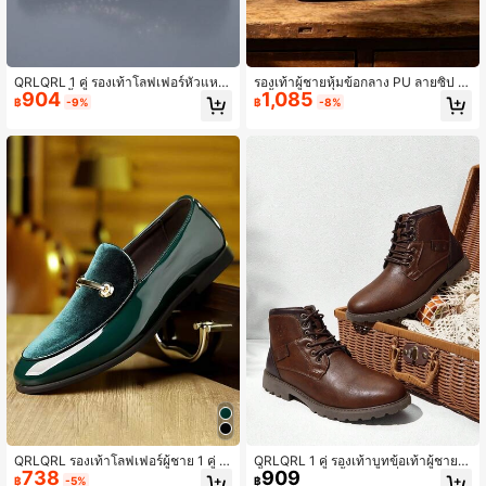
QRLQRL 1 คู่ รองเท้าโลฟเฟอร์หัวแหล
รองเท้าผู้ชายหุ้มข้อกลาง PU ลายซิป 1
904
1,085
มแบบข้อสั้นสำหรับผู้ชาย, ตกแต่งด้วยห
คู่ พื้นยาง เหมาะสำหรับโอกาสธุรกิจแบ
฿
-9%
฿
-8%
มุดย้ำ, อัปเปอร์ทำจาก PU, พื้นรองเท้าย
บสบายๆ
าง, ดีไซน์ส้นแบน, เหมาะสำหรับใส่ทำง
านลำลองและใส่ในชีวิตประจำวัน
QRLQRL รองเท้าโลฟเฟอร์ผู้ชาย 1 คู่ แ
QRLQRL 1 คู่ รองเท้าบูทข้อเท้าผู้ชายสี
738
909
บบสวมง่าย สไตล์บิสซิเนสแคชชวล ทรง
น้ำตาลหัวกลม พื้นยางกันลื่น สไตล์ลำล
฿
-5%
฿