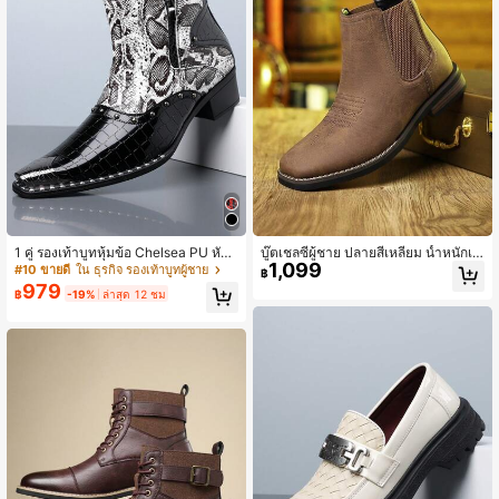
1 คู่ รองเท้าบูทหุ้มข้อ Chelsea PU หัวแ
บู๊ตเชลซีผู้ชาย ปลายสี่เหลี่ยม น้ำหนักเบ
1,099
หลม พิมพ์ลายหนังงู Two Tone ประดับ
า สะดวกสบาย บู๊ตเวสเทิร์นขนบธรรมเนี
#10 ขายดี
ใน ธุรกิจ รองเท้าบูทผู้ชาย
฿
หมุด สำหรับผู้ชาย พื้นยาง ใส่ได้ทุกวัน
ยมอังกฤษ (วิ่งได้ใหญ่ขึ้น 1 ไซส์)
979
฿
-19%
ล่าสุด 12 ชม