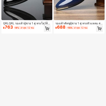
QRLQRL รองเท้าผู้ชาย 1 คู่ ทรงโลว์ท็อ
รองเท้าคัทชูผู้ชาย 1 คู่ ทรงหัวแหลม สไ
763
688
ป สไตล์อังกฤษแบบทางการธุรกิจ พื้นห
ตล์บริติช แบบผูกเชือก ใส่ได้หลายโอกา
฿
-9%
ล่าสุด 12 ชม
฿
-15%
ล่าสุด 12 ชม
นา แฟชั่น ผิวมัน พื้นนุ่ม
ส ใส่สบาย ระบายอากาศได้ สำหรับใส่
ทำงาน