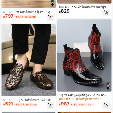
QRLQRL รองเท้าโลฟเฟอร์ลำลองผู้ชาย
829
สำหรับฤดูร้อน ระบายอากาศได้ดี แบบ
QRLQRL รองเท้าโลฟเฟอร์ผู้ชาย 1 คู่ แ
฿
สวม รองเท้าขับรถ รองเท้าผ้าใบพื้นแบ
797
บบสวมง่าย ทรงโลว์ท็อป ส่วนบนโพลียูรี
฿
-5%
ล่าสุด 12 ชม
นทรงหลวม (ไซส์ใหญ่กว่าปกติ)
เทน พื้นยาง ตกแต่งด้วยหัวเข็มขัดโลหะ
ประดับไรน์สโตน สไตล์บิสซิเนสแคชชว
ล เหมาะสำหรับงานปาร์ตี้และอีเวนต์
1 คู่ รองเท้าบูทหุ้มข้อสูง หนัง PU หัวแห
ลม พิมพ์ลายงู สีทูโทน ประดับหมุดสำหรั
#8 ขายดี
ใน รองเท้าบู๊ทเชลซีชาย
QRLQRL 1 คู่ รองเท้าโลฟเฟอร์ลำลองผู้
บผู้ชาย พื้นยางลำลอง ใส่ได้ทุกวัน
521
987
ชาย พิมพ์ลาย ด้านบน PU ตกแต่งด้วย
฿
-10%
ล่าสุด 12 ชม
฿
-19%
ล่าสุด 12 ชม
หัวเข็มขัดโลหะ พื้นยาง แบบสวม หัวกล
ม ทรงต่ำ สำหรับสวมใส่ประจำวันและอ