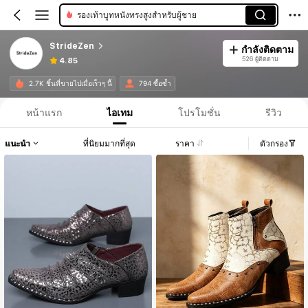
รองเท้าบูทหนังทรงสูงสำหรับผู้ชาย
StrideZen
กำลังติดตาม
526 ผู้ติดตาม
4.85
2.7K ชิ้นที่ขายไปเมื่อเร็วๆ นี้
794 ซื้อซ้ำ
หน้าแรก
ไอเทม
โปรโมชั่น
รีวิว
แนะนำ
ที่นิยมมากที่สุด
ราคา
ตัวกรอง