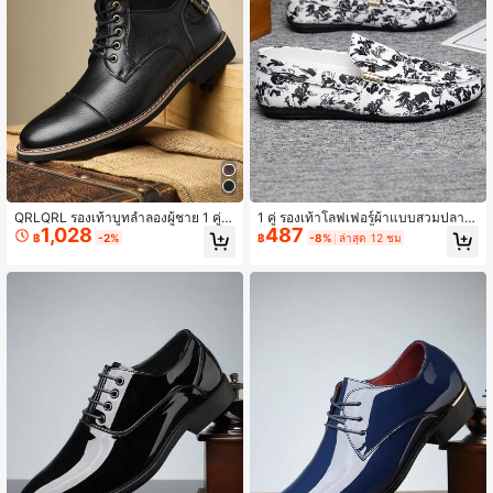
QRLQRL รองเท้าบูทลำลองผู้ชาย 1 คู่ แ
1 คู่ รองเท้าโลฟเฟอร์ผ้าแบบสวมปลาย
1,028
487
บบผูกเชือกพร้อมสายรัดหัวเข็มขัด หัวก
แหลมสำหรับผู้ชาย พื้นยาง ระบายอากา
฿
-2%
฿
-8%
ล่าสุด 12 ชม
ลม ความยาวครึ่งน่อง หนัง PU พื้นยาง
ศได้ เหมาะสำหรับการสวมใส่ประจำวัน
ส้นเตี้ย ใส่สบาย สำหรับใส่ประจำวัน