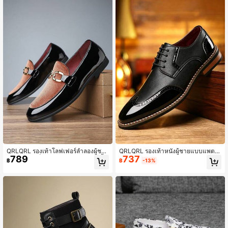
อกไปข้างนอก
QRLQRL รองเท้าโลฟเฟอร์ลำลองผู้ชาย
QRLQRL รองเท้าหนังผู้ชายแบบแพตช์เ
789
737
1 คู่ ทรงโลว์ท็อป หัวมน อัปเปอร์ PU พื้น
วิร์กเงางาม รองเท้าออกซ์ฟอร์ดสไตล์อัง
฿
฿
-13%
ยาง แบบแบน ใส่สบาย
กฤษฤดูใบไม้ร่วง ปลายแหลม รองเท้าธุ
รกิจแบบผูกเชือกทรงต่ำอเนกประสงค์
สำหรับออฟฟิศ การเดินทาง และงานเลี้
ยง