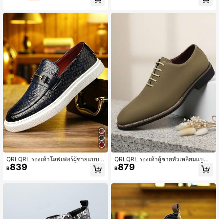
โลว์ท็อป ตกแต่งด้วยพลอยเทียมและหัว
องวินเทจ สำหรับใส่ในชีวิตประจำวันแล
เข็มขัดโลหะ ส่วนบนโพลียูรีเทน พื้นยาง
ะกลางแจ้งในฤดูใบไม้ร่วง
เหมาะสำหรับงานปาร์ตี้และอีเวนต์
QRLQRL รองเท้าโลฟเฟอร์ผู้ชายแบบส
QRLQRL รองเท้าผู้ชายหัวเหลี่ยมแบบผู
839
879
วมลำลองระบายอากาศสำหรับฤดูร้อน ร
กเชือก 1 คู่ ทำจากส่วนบน PU และพื้นย
฿
฿
องเท้าขับรถ รองเท้าบอร์ดพื้นแบนทรงห
าง สบายและเหมาะสำหรับใส่ในชีวิตปร
ลวม (ไซส์ใหญ่กว่าปกติ)
ะจำวันและงานธุรกิจทางการ