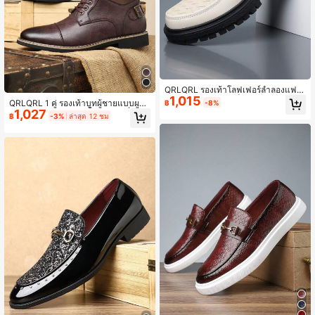
QRLQRL รองเท้าโลฟเฟอร์ลำลองแฟชั่
1,015
นผู้ชาย 1 คู่ ทรงโลว์ท็อป ดีไซน์ถัก ด้าน
QRLQRL 1 คู่ รองเท้าบูทผู้ชายแบบผูกเ
฿
-8%
บน PU พื้นยาง ทนทาน กันลื่น
1,027
ชือก หัวกลม หนัง PU พื้นยาง ส้นต่ำ สบ
฿
-3%
ล่าสุด 12 ชม
าย สำหรับใส่ประจำวัน