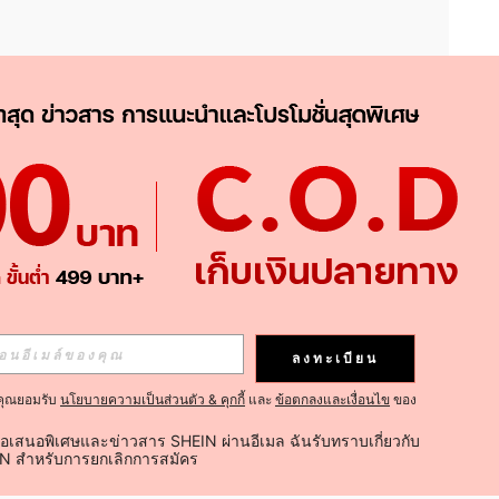
APP
ติดตามเลย
ลงทะเบียน
คุณยอมรับ
นโยบายความเป็นส่วนตัว & คุกกี้
และ
ข้อตกลงและเงื่อนไข
ของ
ติดตาม
้อเสนอพิเศษและข่าวสาร SHEIN ผ่านอีเมล ฉันรับทราบเกี่ยวกับ
IN สำหรับการยกเลิกการสมัคร
ติดตามเลย