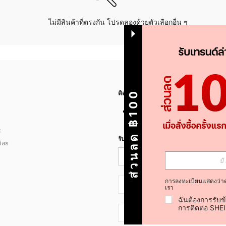
ไม่มีสินค้าที่ตรงกัน โปรดลองด้วยตัวเลือกอื่น ๆ
ส่วนลด ฿100
ติดตามเรา
ส
รับข่าวสาร SHEIN
่อย
การลงทะเบียนแสดงว่า
TH + 66
เรา
ฉันต้องการรับข
การติดต่อ SHE
TH + 66