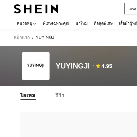
เดรส
Use up 
หมวดหมู่
พิเศษเฉพาะคุณ
มาใหม่
ดีลสุดพิเศษ
เสื้อผ้าผู้ห
หน้าแรก
YUYINGJI
/
YUYINGJI
4.95
ไอเทม
รีวิว