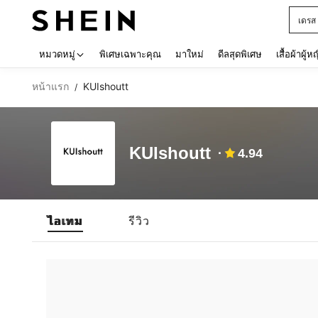
เดรส
Use up 
หมวดหมู่
พิเศษเฉพาะคุณ
มาใหม่
ดีลสุดพิเศษ
เสื้อผ้าผู้ห
หน้าแรก
KUIshoutt
/
KUIshoutt
4.94
ไอเทม
รีวิว