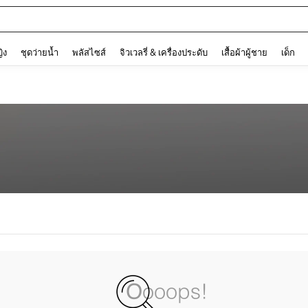
and down arrow keys to navigate search การค้นหาล่าสุด and ค้นหา. Press Enter to
ญิง
ชุดว่ายน้ำ
พลัสไซส์
จิวเวลรี่ & เครื่องประดับ
เสื้อผ้าผู้ชาย
เด็ก