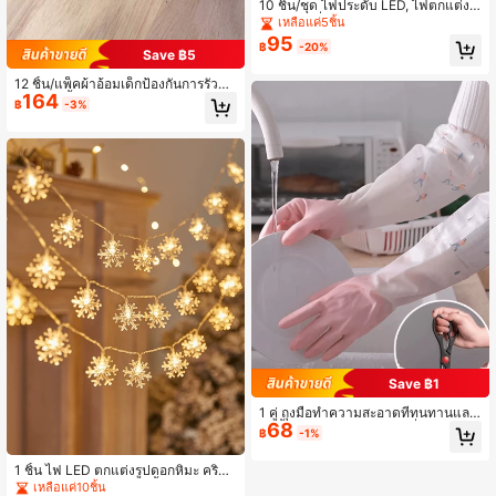
10 ชิ้น/ชุด ไฟประดับ LED, ไฟตกแต่งใ
ช้แบตเตอรี่สำหรับบ้าน, กลางแจ้ง, งาน
เหลือแค่5ชิ้น
แต่งงาน, ปาร์ตี้, วันหยุด (39.37 นิ้ว/7
95
฿
-20%
8.74 นิ้ว, 10 ชิ้น/20 ชิ้น)
Save ฿5
12 ชิ้น/แพ็คผ้าอ้อมเด็กป้องกันการรั่วแบ
164
บใช้แล้วทิ้ง สำหรับสุนัขชาย - ให้บ้านข
฿
-3%
องคุณสะอาดและสัตว์เลี้ยงของคุณสบา
ย
Save ฿1
1 คู่ ถุงมือทำความสะอาดที่ทนทานและ
68
กันน้ำสำหรับงานบ้าน - กันลื่นและทนท
฿
-1%
านต่อการสึกหรอ เหมาะสำหรับใช้ในครั
ว ซักรีด และงานบ้าน
1 ชิ้น ไฟ LED ตกแต่งรูปดอกหิมะ คริสต์
มาส, ไฟตกแต่งงานปาร์ตี้, ตกแต่งคริส
เหลือแค่10ชิ้น