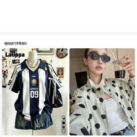
คุณอาจชอบ
9
#1 ขายดี
ใน กระเป๋า เสื้อคลุมลำลอง