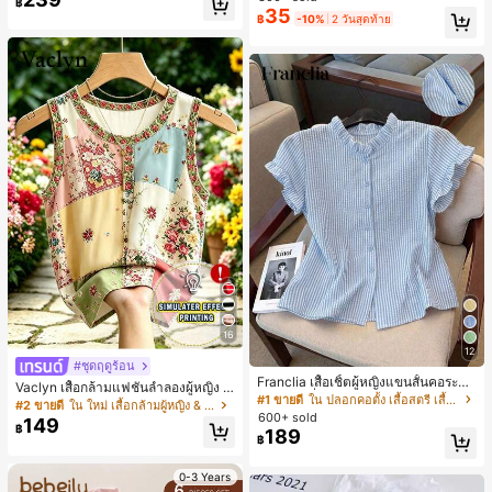
฿
สำหรับผู้หญิงและเด็กหญิง สำหรับการเ
35
เกือบหมดแล้ว!
เกือบหมดแล้ว!
#1 ขายดี
ใน โบโฮ ต่างหูผู้หญิง
฿
-10%
2 วันสุดท้าย
ดินทาง งานแต่งงาน ปาร์ตี้ วันเกิด ของ
ลูกค้ากลับมาซื้อซ้ำ!
ขวัญคริสต์มาส 2026
เกือบหมดแล้ว!
16
12
#ชุดฤดูร้อน
Franclia เสื้อเชิ้ตผู้หญิงแขนสั้นคอระบา
Vaclyn เสื้อกล้ามแฟชั่นลำลองผู้หญิง ล
ยกระดุมเดี่ยวลายทาง
#1 ขายดี
ใน ปลอกคอตั้ง เสื้อสตรี เสื้อเบลาส์ & Tee
ายแพตช์เวิร์ก แขนกุด คอกลม ติดกระดุ
#2 ขายดี
ใน ใหม่ เสื้อกล้ามผู้หญิง & Camis
600+ sold
ม
149
฿
189
฿
0-3 Years