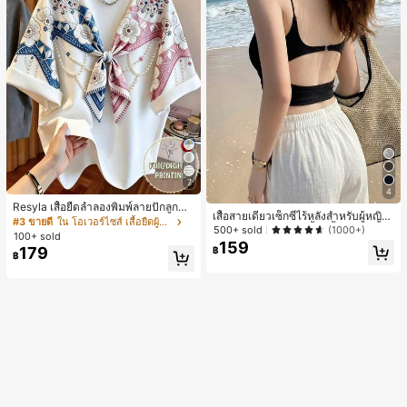
7
4
Resyla เสื้อยืดลำลองพิมพ์ลายปักลูกปัด
เสื้อสายเดี่ยวเซ็กซี่ไร้หลังสำหรับผู้หญิง
รูปโบว์ขนาดใหญ่สำหรับผู้หญิง
#3 ขายดี
ใน โอเวอร์ไซส์ เสื้อยืดผู้หญิง
พร้อมบราแบบมีฟองน้ำ, เสื้อกล้ามแขน
500+ sold
(1000+)
100+ sold
กุด, เสื้อลำลองสีดำสำหรับฤดูร้อน
159
179
฿
฿