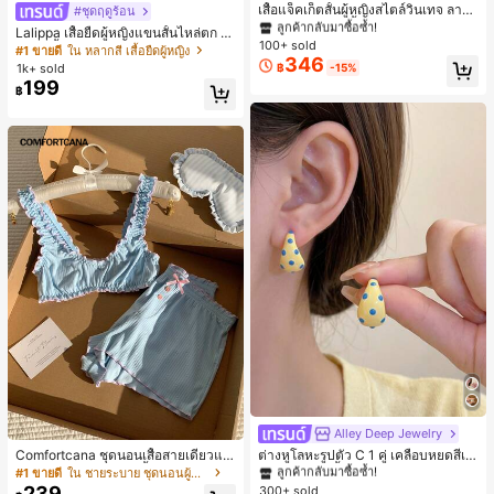
ลูกค้ากลับมาซื้อซ้ำ!
เสื้อแจ็คเก็ตสั้นผู้หญิงสไตล์วินเทจ ลายจุ
#ชุดฤดูร้อน
ดขนาดใหญ่ คอตั้ง เอวเข้ารูป แขนพอง
#1 ขายดี
#1 ขายดี
ใน กระเป๋า เสื้อคลุมลำลอง
ใน กระเป๋า เสื้อคลุมลำลอง
Lalippa เสื้อยืดผู้หญิงแขนสั้นไหล่ตก ค
ทรงหลวม แฟชั่นอเนกประสงค์ สำหรับใ
100+ sold
ลูกค้ากลับมาซื้อซ้ำ!
ลูกค้ากลับมาซื้อซ้ำ!
อวีปกเสื้อ ลายพิมพ์ดิจิทัลลายทาง สไตล์
#1 ขายดี
ใน หลากสี เสื้อยืดผู้หญิง
ส่ประจำวันและไปเที่ยวพักผ่อน
346
สปอร์ตแฟชั่นมินิมอล ของขวัญสำหรับเ
#1 ขายดี
ใน กระเป๋า เสื้อคลุมลำลอง
1k+ sold
฿
-15%
พื่อน
199
ลูกค้ากลับมาซื้อซ้ำ!
฿
Alley Deep Jewelry
#1 ขายดี
ใน โบโฮ ต่างหูผู้หญิง
ลูกค้ากลับมาซื้อซ้ำ!
Comfortcana ชุดนอนเสื้อสายเดี่ยวแต่
ต่างหูโลหะรูปตัว C 1 คู่ เคลือบหยดสีเห
งระบายและกางเกงขาสั้นสำหรับผู้หญิง
ลือง ลายจุดสีน้ำเงิน สไตล์ยุโรปและอเม
เกือบหมดแล้ว!
#1 ขายดี
ใน ชายระบาย ชุดนอนผู้หญิง
#1 ขายดี
#1 ขายดี
ใน โบโฮ ต่างหูผู้หญิง
ใน โบโฮ ต่างหูผู้หญิง
ริกัน แฟชั่นส่วนตัว หวานและสง่างาม
239
300+ sold
ลูกค้ากลับมาซื้อซ้ำ!
ลูกค้ากลับมาซื้อซ้ำ!