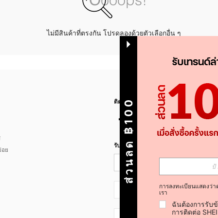
ไม่มีสินค้าที่ตรงกัน โปรดลองด้วยตัวเลือกอื่น ๆ
ส่วนลด ฿100
ติดตามเรา
ส
รับข่าวสาร SHEIN
่อย
การลงทะเบียนแสดงว่า
TH + 66
เรา
ฉันต้องการรับข
การติดต่อ SHE
TH + 66