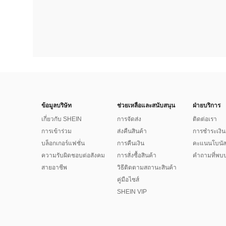
ข้อมูลบริษัท
ช่วยเหลือและสนับสนุน
ฝ่ายบริการ
เกี่ยวกับ SHEIN
การจัดส่ง
ติดต่อเรา
การเข้าร่วม
ส่งคืนสินค้า
การชำระเงิน
บล็อกเกอร์แฟชั่น
การคืนเงิน
คะแนนโบนั
ความรับผิดชอบต่อสังคม
การสั่งซื้อสินค้า
คำถามที่พบบ
สายอาชีพ
วิธีติดตามสถานะสินค้า
คู่มือไซส์
SHEIN VIP