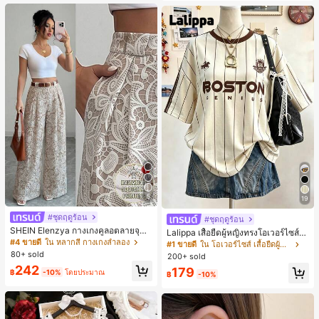
านออฟฟิศ นักศึกษามหาวิทยาลัย และ
พนักงานออฟฟิศ กระเป๋าผู้หญิงที่หรูหรา
5
19
#ชุดฤดูร้อน
#ชุดฤดูร้อน
SHEIN Elenzya กางเกงคูลอตลายจุดเ
Lalippa เสื้อยืดผู้หญิงทรงโอเวอร์ไซส์ค
อวสูงแบบใหม่สำหรับฤดูใบไม้ผลิ/ฤดูร้อ
#4 ขายดี
ใน หลากสี กางเกงลำลอง
วามยาวกลาง คอกลม ไหล่ตก ลายพิมพ์
#1 ขายดี
ใน โอเวอร์ไซส์ เสื้อยืดผู้หญิง
น, สไตล์หรูหราเหมาะสำหรับใส่ในชีวิต
ตัวอักษรและลายทางแนวตั้ง สไตล์แฟชั่
80+ sold
200+ sold
ประจำวันและทำงาน, ให้ความรู้สึกวินเ
นมินิมอล ของขวัญให้เพื่อน
242
179
ทจสำหรับฤดูรับปริญญา, เทศกาลดนตร
฿
-10%
โดยประมาณ
฿
-10%
ี, การแข่งม้าดาร์บี้, วันประกาศอิสรภาพ