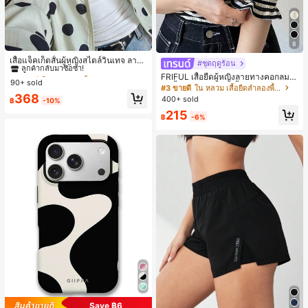
8
#1 ขายดี
ใน กระเป๋า เสื้อคลุมลำลอง
ลูกค้ากลับมาซื้อซ้ำ!
เสื้อแจ็คเก็ตสั้นผู้หญิงสไตล์วินเทจ ลายจุ
#ชุดฤดูร้อน
ดขนาดใหญ่ คอตั้ง เอวเข้ารูป แขนพอง
#1 ขายดี
#1 ขายดี
ใน กระเป๋า เสื้อคลุมลำลอง
ใน กระเป๋า เสื้อคลุมลำลอง
FRIFUL เสื้อยืดผู้หญิงลายทางคอกลมแ
ทรงหลวม แฟชั่นอเนกประสงค์ สำหรับใ
90+ sold
ลูกค้ากลับมาซื้อซ้ำ!
ลูกค้ากลับมาซื้อซ้ำ!
ขนสั้นปลายแขนพับ เสื้อยืดกราฟิกฤดูร้
#3 ขายดี
ใน หลวม เสื้อยืดลำลองพื้นฐาน
ส่ประจำวันและไปเที่ยวพักผ่อน
อน
#1 ขายดี
ใน กระเป๋า เสื้อคลุมลำลอง
368
400+ sold
฿
-10%
ลูกค้ากลับมาซื้อซ้ำ!
215
฿
-6%
Save ฿6