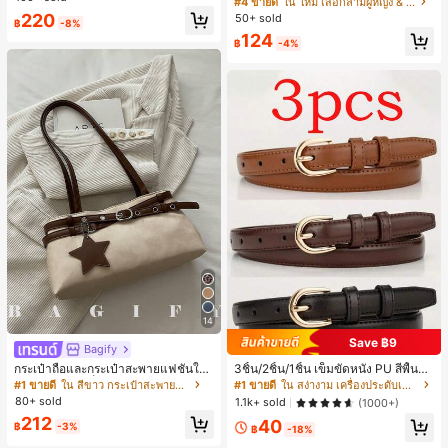
#4 ขายดี
ใน ใหม่ เสื้อกล้ามผู้หญิง & Camis
ทำงานและลำลอง สีขาว
ล็อก ลายจุด คอวี แพตช์เวิร์ก ชายระบา
220
50+ sold
฿
-8%
ย แขนกุด ทรงเข้ารูป อเนกประสงค์, เสื้อ
124
ผู้หญิงฤดูใบไม้ผลิ/ฤดูร้อน, เสื้อหรูหราผู้
฿
-4%
หญิง, เสื้อเที่ยวพักผ่อนผู้หญิง
14
Save ฿9
Bagify
กระเป๋าถือและกระเป๋าสะพายแฟชั่นให
3ชิ้น/2ชิ้น/1ชิ้น เข็มขัดหนัง PU สีพื้น
ม่ ตกแต่งด้วยเข็มขัด เหมาะสำหรับงาน
ลำลอง ดีไซน์มินิมอล เหมาะสำหรับผู้ห
#1 ขายดี
ใน สีขาว กระเป๋าสะพายผู้หญิง
#1 ขายดี
ใน สง่างาม เครื่องประดับเข็มขัดและเข็มขัดผู้หญิง
ปาร์ตี้ การรวมตัว การออกไปข้างนอก ก
ญิงในฤดูร้อน ฤดูใบไม้ร่วง วิทยาเขต ป
80+ sold
1.1k+ sold
(1000+)
ารท่องเที่ยว การช้อปปิ้ง และการใช้งาน
ลายฤดูใบไม้ร่วง ฮาโลวีน & คริสต์มาส
212
40
ประจำวัน สามารถเก็บเหรียญ โทรศัพท์
ความหรูหราที่เงียบสงบ
฿
-3%
฿
-18%
เหมาะสำหรับกระเป๋าทำงานของพนักง