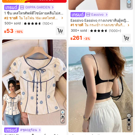
14
GIIPPA GARDEN
1 ชิ้น เคสโทรศัพท์ดีไซน์ลายคลื่นไม่สม
Eassivo
มาตรสำหรับ Phone 17 Pro Max, เหม
#2 ขายดี
ใน ไอโฟน 16e เคสโทรศัพท์แฟชั่น
Eassivo Eassivo กางเกงขาสั้นผู้หญิงรั
าะสำหรับ Phone 16 Pro Max, 15 Pro
500+ sold
(100+)
น 2 ใน 1 ฤดูร้อนที่สบายและกางเกงขา
#1 ขายดี
ใน กระเป๋า กางเกงขาสั้นกีฬาผู้หญิง
Max, 14 Pro Max, เคสโทรศัพท์สไตล์เ
สั้นพรางแสงแดด
53
กาหลีและน่าสนใจ, เข้ากันได้กับ 11/12/
300+ sold
(1000+)
฿
-10%
13/14/15/16 Pro Max Plus, ดีไซน์หรู
261
หราเหมาะสำหรับทั้งชายและหญิง, ของ
฿
-3%
ขวัญในอุดมคติสำหรับคริสต์มาส, วันว
าเลนไทน์, อีสเตอร์, ฤดูแต่งงานและวันเ
กิดสำหรับแฟนสาว
4
#ชุดฤดูร้อน