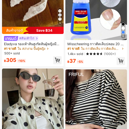
5
Save ฿34
6
#ส้นเท้าไก่
Eladyva รองเท้าส้นสูงรัดส้นผู้หญิงมีดอ
Misscheering กาวติดเล็บปลอม 20 กรั
กไม้ประดับตาข่ายเสริมและสามารถสว
ม แรงยึดสูง เจลสติกเกอร์เล็บนุ่ม แห้งเร็
#1 ขายดี
ใน สง่างาม ปั๊มผู้หญิง
#1 ขายดี
ใน กาวติดเล็บ กาวติดเล็บและสารยึดติด
มได้สองแบบ ส้นสูง 7 ซม. รูปแบบโรมัน
ว เหมาะสำหรับผู้เริ่มต้นทำเล็บ ติดทนน
500+ sold
1.4k+ sold
(1000+)
หรูหรา ส้นเข็ม ลุคเทพนิยาย
าน
305
37
฿
-10%
฿
-5%