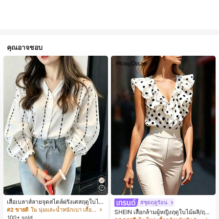
คุณอาจชอบ
เสื้อเบลาส์ลายจุดสไตล์ฝรั่งเศสฤดูใบไม้
#ชุดฤดูร้อน
ร่วง, ทรงเข้ารูป, แขนยาวคอวี, สไตล์ให
#2 ขายดี
ใน นุ่มและน้ำหนักเบา เสื้อสตรี เสื้อเบลาส์ & Tee
SHEIN เสื้อกล้ามผู้หญิงฤดูใบไม้ผลิ/ฤดูร้
ม่ฤดูใบไม้ผลิ, ป้องกันแสงแดด, ใส่ไป
100+ sold
อน ใหม่ สไตล์มินิมอลลำลองหรูหรา สีบ