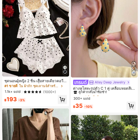
ชุดนอนผู้หญิง 2 ชิ้น เสื้อสายเดี่ยวคอวีลู
Alley Deep Jewelry
#1 ขายดี
ใน โบโฮ ต่างหูผู้หญิง
กไม้ พร้อมกางเกงขาสั้นแต่งลูกไม้ แต่ง
#1 ขายดี
ใน ผ้าถัก ชุดเลานจ์สำหรับผู้หญิง
ลูกค้ากลับมาซื้อซ้ำ!
ต่างหูโลหะรูปตัว C 1 คู่ เคลือบหยดสีเห
โบว์ที่เอว ชุดลำลองผู้หญิงนุ่มสบายน่ารั
1.1k+ sold
(1000+)
ลือง ลายจุดสีน้ำเงิน สไตล์ยุโรปและอเม
เกือบหมดแล้ว!
#1 ขายดี
#1 ขายดี
ใน โบโฮ ต่างหูผู้หญิง
ใน โบโฮ ต่างหูผู้หญิง
ก สไตล์เอสเธติก
ริกัน แฟชั่นส่วนตัว หวานและสง่างาม
193
300+ sold
ลูกค้ากลับมาซื้อซ้ำ!
ลูกค้ากลับมาซื้อซ้ำ!
฿
-3%
สำหรับผู้หญิงและเด็กหญิง สำหรับการเ
เกือบหมดแล้ว!
เกือบหมดแล้ว!
#1 ขายดี
ใน โบโฮ ต่างหูผู้หญิง
35
ดินทาง งานแต่งงาน ปาร์ตี้ วันเกิด ของ
฿
-10%
ลูกค้ากลับมาซื้อซ้ำ!
ขวัญคริสต์มาส 2026
เกือบหมดแล้ว!