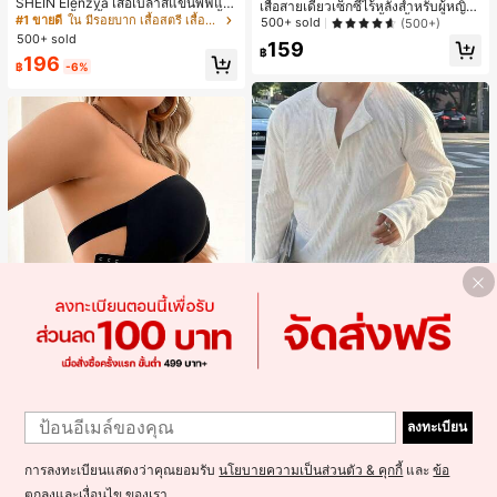
SHEIN Elenzya เสื้อเบลาส์แขนพัฟแต่
เสื้อสายเดี่ยวเซ็กซี่ไร้หลังสำหรับผู้หญิง
งระบายสีพื้นสีน้ำเงินสำหรับผู้หญิง, เสื้อ
#1 ขายดี
ใน มีรอยบาก เสื้อสตรี เสื้อเบลาส์ & Tee
พร้อมบราแบบมีฟองน้ำ, เสื้อกล้ามแขน
500+ sold
(500+)
ครอปเข้ารูปผูกโบว์คอวีตัดกันสำหรับฤ
กุด, เสื้อลำลองสีดำสำหรับฤดูร้อน
500+ sold
159
ดูร้อน
฿
196
฿
-6%
4
1
Save ฿4
1
Resyla Men เสื้อยืดแขนยาวกระดุมผ่า
ลงทะเบียน
เสื้อชั้นในสตรีไร้ตะเข็บ ไร้โครง เซ็กซี่ ด้
ครึ่งสีพื้นอเนกประสงค์ลำลองสำหรับผู้ช
#1 ขายดี
ใน ยืดปานกลาง เสื้อผู้ชาย
านข้างไม่ลื่น แผ่นรองถอดได้ ลายไขว้ห
300+ sold
าย
300+ sold
ลัง ไร้สาย สบายตลอดวัน
145
การลงทะเบียนแสดงว่าคุณยอมรับ
นโยบายความเป็นส่วนตัว & คุกกี้
และ
ข้อ
279
฿
-3%
฿
ตกลงและเงื่อนไข
ของเรา