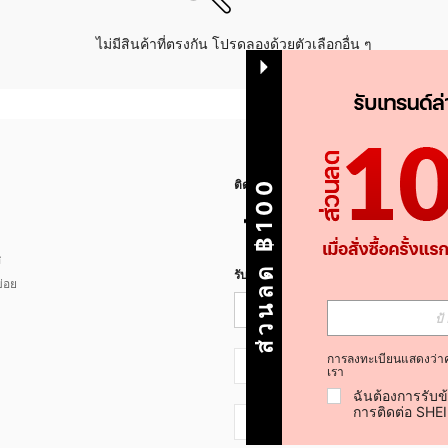
ไม่มีสินค้าที่ตรงกัน โปรดลองด้วยตัวเลือกอื่น ๆ
ส่วนลด ฿100
ติดตามเรา
ส
รับข่าวสาร SHEIN
่อย
การลงทะเบียนแสดงว่า
TH + 66
เรา
ฉันต้องการรับข
การติดต่อ SHE
TH + 66