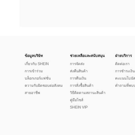
ข้อมูลบริษัท
ช่วยเหลือและสนับสนุน
ฝ่ายบริการ
เกี่ยวกับ SHEIN
การจัดส่ง
ติดต่อเรา
การเข้าร่วม
ส่งคืนสินค้า
การชำระเงิน
บล็อกเกอร์แฟชั่น
การคืนเงิน
คะแนนโบนั
ความรับผิดชอบต่อสังคม
การสั่งซื้อสินค้า
คำถามที่พบบ
สายอาชีพ
วิธีติดตามสถานะสินค้า
คู่มือไซส์
SHEIN VIP