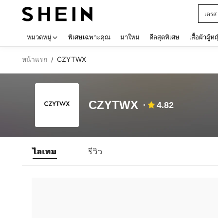
เดรส
Use up 
หมวดหมู่
พิเศษเฉพาะคุณ
มาใหม่
ดีลสุดพิเศษ
เสื้อผ้าผู้ห
หน้าแรก
CZYTWX
/
CZYTWX
4.82
ไอเทม
รีวิว