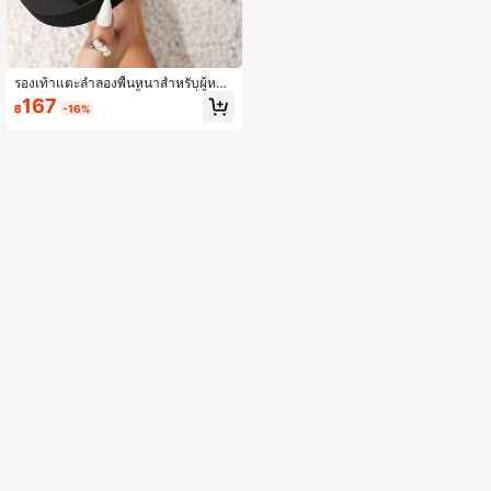
รองเท้าแตะลำลองพื้นหนาสำหรับผู้หญิง
สำหรับฤดูร้อน, ดีไซน์พื้นหนากันลื่น, เห
167
฿
-16%
มาะสำหรับชายหาด, การเดินทาง, ชีวิต
ประจำวันและการสวมใส่ในบ้าน