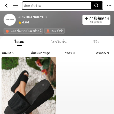
ค้นหาในร้าน
JINZHUANXIEYE
กำลังติดตาม
66 ผู้ติดตาม
4.84
2.4K ชิ้นที่ขายไปเมื่อเร็วๆ นี้
235 ซื้อซ้ำ
ไอเทม
โปรโมชั่น
รีวิว
แนะนำ
ที่นิยมมากที่สุด
ราคา
ตัวกรอง