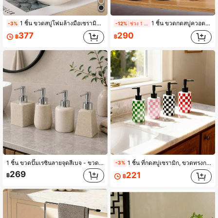
1 ชิ้น ขวดสบู่โฟมล้างมือเซรามิก 12 ออนซ์ เครื่องจ่ายสบู่โฟมแบบกดด้วยมือ ปากกว้าง เติมได้ น้ำยาล้างหน้า สบู่ล้างมือ เจลอาบน้ำ แชมพู น้ำยาล้างร้านอาหาร ขวดจ่ายโลชั่น - เหมาะสำหรับโรงแรม ห้องครัว ห้องน้ำ ของใช้ในบ้าน เครื่องครัว เครื่องใช้ในครัว เครื่องมือในครัว
1 ชิ้น ขวดกดสบู่ควอตซ์หรูหรา 350 มล. เหมาะสำหรับสบู่ล้างมือ สบู่ล้างตัว และสบู่ล้างจาน - วัสดุหิน ตั้งโต๊ะ ไม่ต้องใช้ไฟฟ้า ภาชนะบรรจุของเหลวที่เติมได้ เหมาะสำหรับห้องน้ำและห้องครัว อุปกรณ์เสริมห้องน้ำ
-3%
-12%
ช่วง 1 วันที่ผ่านมา
377
290
฿
฿
1 ชิ้น ขวดปั๊มเรซินลายจุดสีเบจ - ขวดปั๊มรีฟิลได้, เหมาะสำหรับสบู่ล้างมือ, น้ำยาล้างจานในครัว, และโลชั่นในห้องน้ำ; เหมาะสำหรับ: โรงแรม, บ้านพักตากอากาศ, ห้องครัว, และอ่างล้างหน้า - ของตกแต่งบ้าน
1 ชิ้น ที่กดสบู่เซรามิก, ขวดทรงกระบอกแบบเติมได้ ขนาด 300 มล. พร้อมดีไซน์ลายตารางหมากรุกหลากสี, ไม่ต้องใช้ไฟฟ้า ทำความสะอาดง่าย, สำหรับสบู่ล้างมือ เจลอาบน้ำ แชมพู โลชั่น, เหมาะสำหรับใช้ในบ้าน ห้องครัว ห้องน้ำ โรงแรม
-3%
269
221
฿
฿