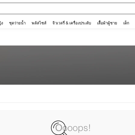
and down arrow keys to navigate search การค้นหาล่าสุด and ค้นหา. Press Enter to
ญิง
ชุดว่ายน้ำ
พลัสไซส์
จิวเวลรี่ & เครื่องประดับ
เสื้อผ้าผู้ชาย
เด็ก