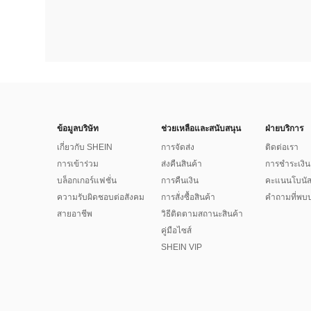
ข้อมูลบริษัท
ช่วยเหลือและสนับสนุน
ฝ่ายบริการ
เกี่ยวกับ SHEIN
การจัดส่ง
ติดต่อเรา
การเข้าร่วม
ส่งคืนสินค้า
การชำระเงิน
บล็อกเกอร์แฟชั่น
การคืนเงิน
คะแนนโบนั
ความรับผิดชอบต่อสังคม
การสั่งซื้อสินค้า
คำถามที่พบบ
สายอาชีพ
วิธีติดตามสถานะสินค้า
คู่มือไซส์
SHEIN VIP