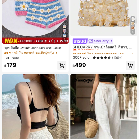
5
8
SheCarry
#1 ขายดี
ใน บรรยากาศฤดูร้อน กระเป๋าหูหิ้วด้านบนผู้หญิง
เกือบหมดแล้ว!
SHECARRY กระเป๋าถือสตรี, สีขาว, แฟ
ชุดเสื้อยืดแขนสั้นคอกลมหลวมและกาง
ชั่น, สง่างาม, วันหยุด, งานปาร์ตี้
#1 ขายดี
#1 ขายดี
ใน บรรยากาศฤดูร้อน กระเป๋าหูหิ้วด้านบนผู้หญิง
ใน บรรยากาศฤดูร้อน กระเป๋าหูหิ้วด้านบนผู้หญิง
เกงขาสั้นไบค์เกอร์รัดรูปสำหรับเด็กผู้ห
#1 ขายดี
ใน หลากสี ชุดเด็กผู้หญิง
ญิง สไตล์มินิมอล เหมาะสำหรับฤดูใบไ
เกือบหมดแล้ว!
เกือบหมดแล้ว!
300+ sold
(100+)
60+ sold
ม้ผลิและฤดูร้อน
#1 ขายดี
ใน บรรยากาศฤดูร้อน กระเป๋าหูหิ้วด้านบนผู้หญิง
179
499
฿
฿
เกือบหมดแล้ว!