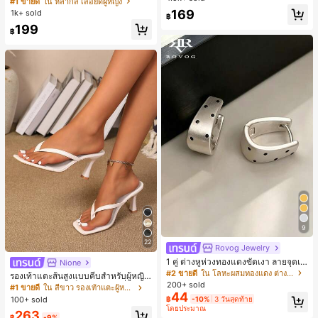
#1 ขายดี
ใน หลากสี เสื้อยืดผู้หญิง
สปอร์ตแฟชั่นมินิมอล ของขวัญสำหรับเ
ลูกค้ากลับมาซื้อซ้ำ!
169
1k+ sold
฿
พื่อน
199
฿
9
22
Rovog Jewelry
1 คู่ ต่างหูห่วงทองแดงขัดเงา ลายจุดเร
Nione
ขาคณิตสไตล์มินิมอล เหมาะสำหรับสว
#2 ขายดี
ใน โลหะผสมทองแดง ต่างหูผู้หญิง
รองเท้าแตะส้นสูงแบบคีบสำหรับผู้หญิง
มใส่ประจำวันแบบสบายๆ สำหรับผู้หญิง
200+ sold
สไตล์คลาสสิก สีบล็อก สไตล์แฟรี่ฤดูร้อ
#1 ขายดี
ใน สีขาว รองเท้าแตะผู้หญิง
44
น ส้นเข็ม รองเท้าแตะแบบคีบ รองเท้าแ
100+ sold
฿
-10%
3 วันสุดท้าย
ตะชายหาดแฟชั่นสายไขว้ รองเท้าผู้ห
โดยประมาณ
263
ญิง สำหรับออฟฟิศ บ้าน กลางแจ้ง ดีไซ
฿
-9%