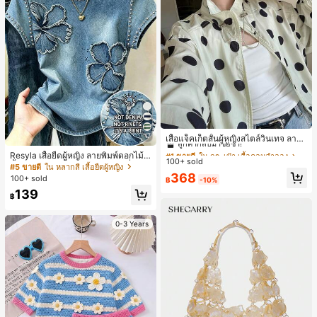
#1 ขายดี
ใน กระเป๋า เสื้อคลุมลำลอง
17
ลูกค้ากลับมาซื้อซ้ำ!
เสื้อแจ็คเก็ตสั้นผู้หญิงสไตล์วินเทจ ลายจุ
ดขนาดใหญ่ คอตั้ง เอวเข้ารูป แขนพอง
#1 ขายดี
#1 ขายดี
ใน กระเป๋า เสื้อคลุมลำลอง
ใน กระเป๋า เสื้อคลุมลำลอง
Resyla เสื้อยืดผู้หญิง ลายพิมพ์ดอกไม้สี
ทรงหลวม แฟชั่นอเนกประสงค์ สำหรับใ
100+ sold
ลูกค้ากลับมาซื้อซ้ำ!
ลูกค้ากลับมาซื้อซ้ำ!
น้ำเงินวินเทจ เสื้อสำหรับออกไปเที่ยวฤ
#5 ขายดี
ใน หลากสี เสื้อยืดผู้หญิง
ส่ประจำวันและไปเที่ยวพักผ่อน
ดูร้อน ดีไซน์กราฟิก สบายๆ อเนกประสง
#1 ขายดี
ใน กระเป๋า เสื้อคลุมลำลอง
368
100+ sold
฿
-10%
ค์ สวมใส่ประจำวัน กลางแจ้ง ช้อปปิ้ง ท่
ลูกค้ากลับมาซื้อซ้ำ!
139
องเที่ยวกลางแจ้ง
฿
0-3 Years