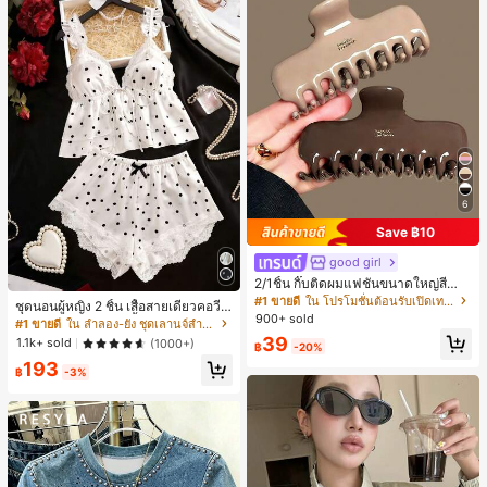
6
Save ฿10
good girl
2/1ชิ้น กิ๊บติดผมแฟชั่นขนาดใหญ่สีน้ำ
ตาลชานมสำหรับผู้หญิง เหมาะสำหรับก
#1 ขายดี
ใน โปรโมชั่นต้อนรับเปิดเทอม เครื่องประดับผมผู้หญิง
ชุดนอนผู้หญิง 2 ชิ้น เสื้อสายเดี่ยวคอวีลู
ารอาบน้ำ ล้างหน้า และจัดแต่งทรงผม
900+ sold
กไม้ พร้อมกางเกงขาสั้นแต่งลูกไม้ แต่ง
#1 ขายดี
ใน ลำลอง-ยัง ชุดเลานจ์สำหรับผู้หญิง
โบว์ที่เอว ชุดลำลองผู้หญิงนุ่มสบายน่ารั
39
1.1k+ sold
(1000+)
฿
-20%
ก สไตล์เอสเธติก
193
฿
-3%