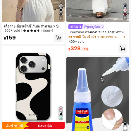
4
11
เสื้อสายเดี่ยวเซ็กซี่ไร้หลังสำหรับผู้หญิง
#ชุดฤดูร้อน
พร้อมบราแบบมีฟองน้ำ, เสื้อกล้ามแขน
500+ sold
(1000+)
Breezaya กางเกงขายาวเอวสูงทรงหล
กุด, เสื้อลำลองสีดำสำหรับฤดูร้อน
วมขาบานสำหรับผู้หญิง สีขาวเรียบหรูส
159
#1 ขายดี
ใน เนื้อผ้า กางเกงขายาวลำลองผ้า
฿
ไตล์ชิค เหมาะสำหรับใส่เที่ยวทะเล วันห
400+ sold
ยุดพักผ่อนฤดูร้อน ลุคสบายๆ ใส่ได้หลา
328
ยโอกาสในชีวิตประจำวัน
฿
-6%
Save ฿6