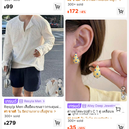
นสดใสพิมพ์ลาย เหมาะสำหรับใส่ประ
แขนพอง จับคู่กับกระโปรงชายระบาย,
300+ sold
99
จำวัน
ลดอายุและดูดี, นุ่มและเก๋ไก๋สำหรับใส่ทุ
฿
172
กวัน
฿
-4%
4
Resyla Men
Alley Deep Jewelry
#1 ขายดี
ใน โบโฮ ต่างหูผู้หญิง
1
Resyla Men เสื้อยืดแขนยาวกระดุมผ่า
1
ครึ่งสีพื้นอเนกประสงค์ลำลองสำหรับผู้ช
ลูกค้ากลับมาซื้อซ้ำ!
ต่างหูโลหะรูปตัว C 1 คู่ เคลือบหยดสีเห
#1 ขายดี
ใน ยืดปานกลาง เสื้อผู้ชาย
าย
ลือง ลายจุดสีน้ำเงิน สไตล์ยุโรปและอเม
เกือบหมดแล้ว!
#1 ขายดี
#1 ขายดี
ใน โบโฮ ต่างหูผู้หญิง
ใน โบโฮ ต่างหูผู้หญิง
300+ sold
ริกัน แฟชั่นส่วนตัว หวานและสง่างาม
300+ sold
ลูกค้ากลับมาซื้อซ้ำ!
ลูกค้ากลับมาซื้อซ้ำ!
279
สำหรับผู้หญิงและเด็กหญิง สำหรับการเ
฿
เกือบหมดแล้ว!
เกือบหมดแล้ว!
#1 ขายดี
ใน โบโฮ ต่างหูผู้หญิง
35
ดินทาง งานแต่งงาน ปาร์ตี้ วันเกิด ของ
฿
-10%