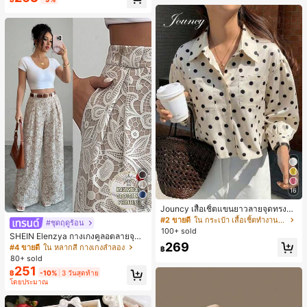
น์หัวเหลี่ยม ชิคและหรูหรา สำหรับเดทไ
นท์
16
5
Jouncy เสื้อเชิ้ตแขนยาวลายจุดทรงหล
วมสำหรับผู้หญิง
#2 ขายดี
ใน กระเป๋า เสื้อเชิ้ตทำงานมีกระเป๋า
#ชุดฤดูร้อน
100+ sold
SHEIN Elenzya กางเกงคูลอตลายจุดเ
269
อวสูงแบบใหม่สำหรับฤดูใบไม้ผลิ/ฤดูร้อ
#4 ขายดี
ใน หลากสี กางเกงลำลอง
฿
น, สไตล์หรูหราเหมาะสำหรับใส่ในชีวิต
80+ sold
ประจำวันและทำงาน, ให้ความรู้สึกวินเ
251
฿
-10%
3 วันสุดท้าย
ทจสำหรับฤดูรับปริญญา, เทศกาลดนตร
โดยประมาณ
ี, การแข่งม้าดาร์บี้, วันประกาศอิสรภาพ