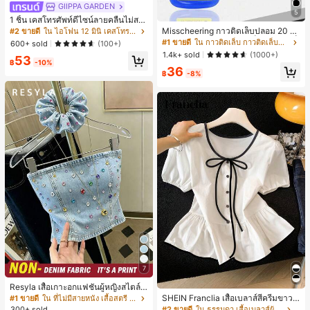
GIIPPA GARDEN
5
1 ชิ้น เคสโทรศัพท์ดีไซน์ลายคลื่นไม่สม
มาตรสำหรับ Phone 17 Pro Max, เหม
Misscheering กาวติดเล็บปลอม 20 กรั
#2 ขายดี
ใน ไอโฟน 12 มินิ เคสโทรศัพท์แฟชั่น
าะสำหรับ Phone 16 Pro Max, 15 Pro
ม แรงยึดสูง เจลสติกเกอร์เล็บนุ่ม แห้งเร็
#1 ขายดี
ใน กาวติดเล็บ กาวติดเล็บและสารยึดติด
600+ sold
(100+)
Max, 14 Pro Max, เคสโทรศัพท์สไตล์เ
ว เหมาะสำหรับผู้เริ่มต้นทำเล็บ ติดทนน
1.4k+ sold
(1000+)
53
กาหลีและน่าสนใจ, เข้ากันได้กับ 11/12/
าน
฿
-10%
13/14/15/16 Pro Max Plus, ดีไซน์หรู
36
฿
-8%
หราเหมาะสำหรับทั้งชายและหญิง, ของ
ขวัญในอุดมคติสำหรับคริสต์มาส, วันว
าเลนไทน์, อีสเตอร์, ฤดูแต่งงานและวันเ
กิดสำหรับแฟนสาว
7
Resyla เสื้อเกาะอกแฟชั่นผู้หญิงสไตล์ซั
มเมอร์อเนกประสงค์ลายเดนิม แนะนำ
SHEIN Franclia เสื้อเบลาส์สีครีมขาวนุ่
#1 ขายดี
ใน ที่ไม่มีสายหนัง เสื้อสตรี เสื้อเบลาส์ & Tee
สำหรับงานหนัก ขายดี ตกแต่งเพชรสีสั
มนวล เอวรูด, แต่งขอบตัดกัน + โบว์ผูก,
#2 ขายดี
ใน ธรรมดา เสื้อเบลาส์ผู้หญิง
300+ sold