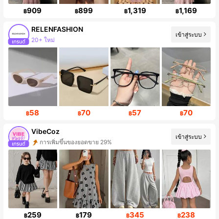
909
899
1,319
1,169
฿
฿
฿
฿
RELENFASHION
เข้าสู่ระบบ
การเพิ่มขึ้นของผู้ติดตาม 408%
58
70
57
70
฿
฿
฿
฿
VibeCoz
เข้าสู่ระบบ
การเพิ่มขึ้นของผู้ติดตาม 24%
259
179
345
238
฿
฿
฿
฿