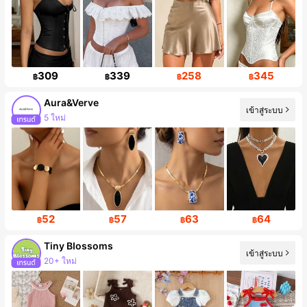
309
339
258
345
฿
฿
฿
฿
Aura&Verve
เข้าสู่ระบบ
การเพิ่มขึ้นของผู้ติดตาม 215%
52
57
63
64
฿
฿
฿
฿
Tiny BIossoms
เข้าสู่ระบบ
การเพิ่มขึ้นของผู้ติดตาม 89%