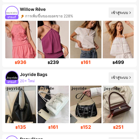
Willow Rêve
เข้าสู่ระบบ
การเพิ่มขึ้นของผู้ติดตาม 137%
936
239
161
499
฿
฿
฿
฿
Joyride Bags
เข้าสู่ระบบ
การเพิ่มขึ้นของผู้ติดตาม 427%
135
161
152
251
฿
฿
฿
฿