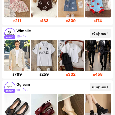
211
183
309
174
฿
฿
฿
฿
Wimblie
เข้าสู่ระบบ
การเพิ่มขึ้นของผู้ติดตาม 24%
769
259
332
458
฿
฿
฿
฿
Ggleam
เข้าสู่ระบบ
การเพิ่มขึ้นของผู้ติดตาม 28%