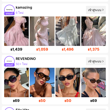
kamazing
เข้าสู่ระบบ
การเพิ่มขึ้นของผู้ติดตาม 133%
1,439
1,059
1,496
1,375
฿
฿
฿
฿
REVENDINO
เข้าสู่ระบบ
การเพิ่มขึ้นของผู้ติดตาม 189%
69
50
50
69
฿
฿
฿
฿
Ella Vita