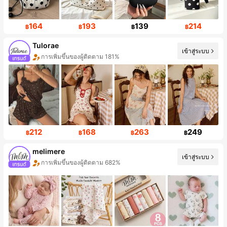
164
193
139
214
฿
฿
฿
฿
Tulorae
เข้าสู่ระบบ
การเพิ่มขึ้นของยอดขาย 225%
212
168
263
249
฿
฿
฿
฿
melimere
เข้าสู่ระบบ
การเพิ่มขึ้นของยอดขาย 64%