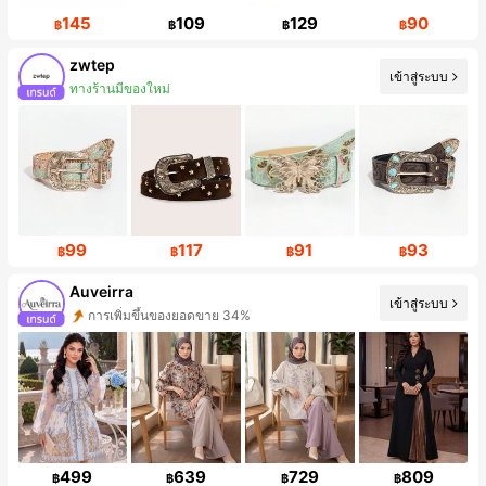
145
109
129
90
฿
฿
฿
฿
zwtep
เข้าสู่ระบบ
ผู้ติดตาม 10K คน
99
117
91
93
฿
฿
฿
฿
Auveirra
เข้าสู่ระบบ
การเพิ่มขึ้นของผู้ติดตาม 288%
499
639
729
809
฿
฿
฿
฿