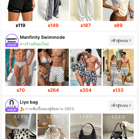
119
149
187
89
฿
฿
฿
฿
Manfinity Swimmode
เข้าสู่ระบบ
ทางร้านมีของใหม่
70
264
354
133
฿
฿
฿
฿
Liyo bag
เข้าสู่ระบบ
การเพิ่มขึ้นของผู้ติดตาม 390%