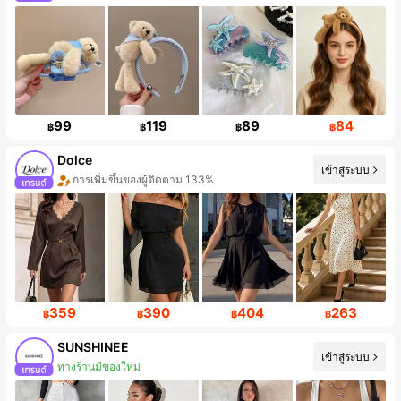
99
119
89
84
฿
฿
฿
฿
Dolce
เข้าสู่ระบบ
การเพิ่มขึ้นของยอดขาย 38%
359
390
404
263
฿
฿
฿
฿
SUNSHINEE
เข้าสู่ระบบ
การเพิ่มขึ้นของผู้ติดตาม 161%