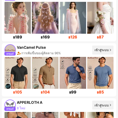
189
169
126
87
฿
฿
฿
฿
VanCamel Pulse
เข้าสู่ระบบ
การเพิ่มขึ้นของผู้ติดตาม 96%
105
104
99
85
฿
฿
฿
฿
APPERLOTH A
เข้าสู่ระบบ
การเพิ่มขึ้นของผู้ติดตาม 117%