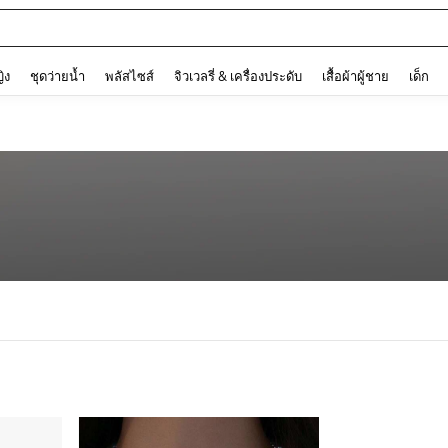
and down arrow keys to navigate search การค้นหาล่าสุด and ค้นหา. Press Enter to
ญิง
ชุดว่ายน้ำ
พลัสไซส์
จิวเวลรี่ & เครื่องประดับ
เสื้อผ้าผู้ชาย
เด็ก