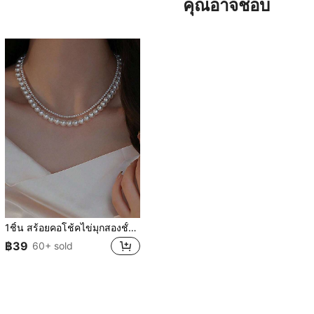
คุณอาจชอบ
1ชิ้น สร้อยคอโช้คไข่มุกสองชั้น, สร้อยคอไข่มุกเทียมสไตล์ฝรั่งเศสที่สง่างามสำหรับผู้หญิง, สร้อยคอน้ำหนักเบาหรูหราเหมาะสำหรับWork, Outdoor, Date Occasions
฿39
60+ sold