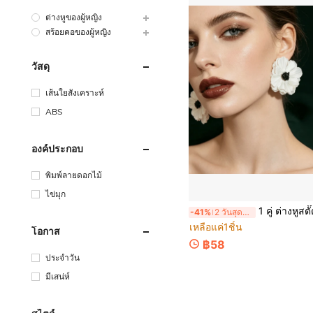
ต่างหูของผู้หญิง
สร้อยคอของผู้หญิง
วัสดุ
เส้นใยสังเคราะห์
ABS
องค์ประกอบ
พิมพ์ลายดอกไม้
ไข่มุก
1 คู่ ต่างหูสตั๊ดดอกไม้ผ้าเทียมแฟชั่นมินิมอล เหมาะสำหรับก
-41%
2 วันสุดท้าย
เหลือแค่1ชิ้น
โอกาส
฿58
ประจำวัน
มีเสน่ห์