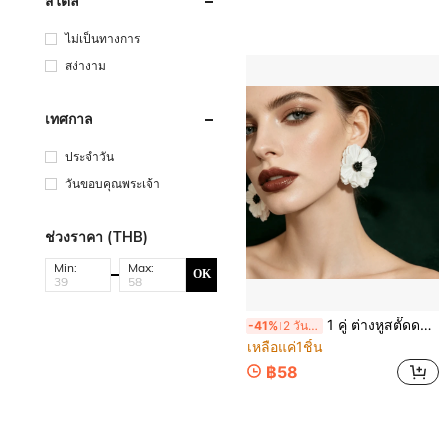
สไตล์
ไม่เป็นทางการ
สง่างาม
เทศกาล
ประจำวัน
วันขอบคุณพระเจ้า
ช่วงราคา (THB)
Min:
Max:
OK
1 คู่ ต่างหูสตั๊ดดอกไม้ผ้าเทียมแฟชั่นมินิมอล เหมาะสำหรับการเดินทางประจำวัน ลำลอง และการออกเดท
-41%
2 วันสุดท้าย
เหลือแค่1ชิ้น
฿58