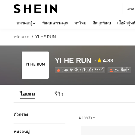
เดรส
Use up 
หมวดหมู่
พิเศษเฉพาะคุณ
มาใหม่
ดีลสุดพิเศษ
เสื้อผ้าผู้ห
หน้าแรก
YI HE RUN
/
YI HE RUN
4.83
5.4K ชิ้นที่ขายไปเมื่อเร็วๆ นี้
257 ซื้อซ้ำ
ไอเทม
รีวิว
ตัวกรอง
มากกว่า
หมวดหมู่