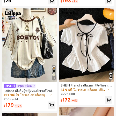
193
29
฿
-3%
฿
19
SHEIN Franclia เสื้อเบลาส์สีครีมขาวนุ่
#ชุดฤดูร้อน
มนวล เอวรูด, แต่งขอบตัดกัน + โบว์ผูก,
#2 ขายดี
ใน ธรรมดา เสื้อเบลาส์ผู้หญิง
Lalippa เสื้อยืดผู้หญิงทรงโอเวอร์ไซส์ค
แขนพอง จับคู่กับกระโปรงชายระบาย,
300+ sold
วามยาวกลาง คอกลม ไหล่ตก ลายพิมพ์
#1 ขายดี
ใน โอเวอร์ไซส์ เสื้อยืดผู้หญิง
ลดอายุและดูดี, นุ่มและเก๋ไก๋สำหรับใส่ทุ
ตัวอักษรและลายทางแนวตั้ง สไตล์แฟชั่
172
200+ sold
กวัน
฿
-4%
นมินิมอล ของขวัญให้เพื่อน
179
฿
-10%