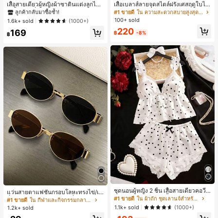
ลูกค้ากลับมาซื้อซ้ำ!
เสื้อสายเดี่ยวผู้หญิงผ้าซาตินแต่งลูกไม้
เสื้อเบลาส์ลายจุดสไตล์ฝรั่งเศสฤดูใบไม้
- เสื้อสายเดี่ยวฤดูร้อนสีคากีมีรอยผ่าด้า
ร่วง, ทรงเข้ารูป, แขนยาวคอวี, สไตล์ให
#1 ขายดี
#1 ขายดี
ใน สีกากี เสื้อสตรี เสื้อเบลาส์ & Tee
ใน สีกากี เสื้อสตรี เสื้อเบลาส์ & Tee
#1 ขายดี
ใน ความสะดวกสบายสูงสุด เสื้อสตรี เสื้อเบลาส์ & Tee
นข้างที่น่าดึงดูดแบบสบายๆ
ม่ฤดูใบไม้ผลิ, ป้องกันแสงแดด, ใส่ไป
100+ sold
ลูกค้ากลับมาซื้อซ้ำ!
ลูกค้ากลับมาซื้อซ้ำ!
1.6k+ sold
(1000+)
ทำงานและลำลอง สีขาว
#1 ขายดี
ใน สีกากี เสื้อสตรี เสื้อเบลาส์ & Tee
220
169
฿
-8%
฿
ลูกค้ากลับมาซื้อซ้ำ!
ชุดนอนผู้หญิง 2 ชิ้น เสื้อสายเดี่ยวคอวีลู
แว่นสายตาแฟชั่นกรอบโลหะทรงไข่/เห
กไม้ พร้อมกางเกงขาสั้นแต่งลูกไม้ แต่ง
#1 ขายดี
ใน ผ้าถัก ชุดเลานจ์สำหรับผู้หญิง
ลี่ยมสำหรับผู้หญิง (กรอบครึ่ง), เหมาะ
#1 ขายดี
ใน กีฬาและกิจกรรมกลางแจ้ง
โบว์ที่เอว ชุดลำลองผู้หญิงนุ่มสบายน่ารั
สำหรับใส่ในชีวิตประจำวันและกิจกรรม
1.1k+ sold
(1000+)
1.2k+ sold
ก สไตล์เอสเธติก
กลางแจ้ง