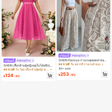
5
#ชุดฤดูร้อน
SHEIN Elenzya กางเกงคูลอตลายจุดเ
#ชุดฤดูร้อน
อวสูงแบบใหม่สำหรับฤดูใบไม้ผลิ/ฤดูร้อ
#4 ขายดี
ใน หลากสี กางเกงลำลอง
SHEIN เสื้อกล้ามผู้หญิงฤดูใบไม้ผลิ/ฤดูร้
น, สไตล์หรูหราเหมาะสำหรับใส่ในชีวิต
80+ sold
อน ใหม่ สไตล์มินิมอลลำลองหรูหรา สีบ
#4 ขายดี
ใน ใหม่ เสื้อกล้ามผู้หญิง & Camis
ประจำวันและทำงาน, ให้ความรู้สึกวินเ
ล็อก ลายจุด คอวี แพตช์เวิร์ก ชายระบา
253
ทจสำหรับฤดูรับปริญญา, เทศกาลดนตร
124
฿
-6%
ย แขนกุด ทรงเข้ารูป อเนกประสงค์, เสื้อ
฿
-4%
ี, การแข่งม้าดาร์บี้, วันประกาศอิสรภาพ
ผู้หญิงฤดูใบไม้ผลิ/ฤดูร้อน, เสื้อหรูหราผู้
หญิง, เสื้อเที่ยวพักผ่อนผู้หญิง