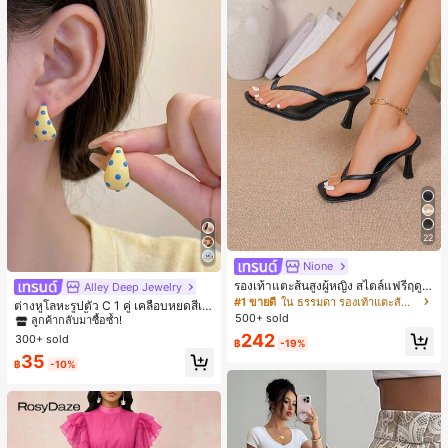
22
Nione
รองเท้าแตะส้นสูงผู้หญิง สไตล์แฟรี่ฤดูร้
Alley Deep Jewelry
#1 ขายดี
ใน โบโฮ ต่างหูผู้หญิง
อน ส้นบาง แบบคีบ แต่งสายคาดผม รอ
#1 ขายดี
ใน ธรรมดา รองเท้าแตะส้นสูงผู้หญิง
ลูกค้ากลับมาซื้อซ้ำ!
ต่างหูโลหะรูปตัว C 1 คู่ เคลือบหยดสีเห
งเท้าแตะชายหาดสำหรับเที่ยวพักผ่อน
500+ sold
ลือง ลายจุดสีน้ำเงิน สไตล์ยุโรปและอเม
เกือบหมดแล้ว!
#1 ขายดี
#1 ขายดี
ใน โบโฮ ต่างหูผู้หญิง
ใน โบโฮ ต่างหูผู้หญิง
แฟชั่นสายไขว้ สำหรับเดทไนท์
ริกัน แฟชั่นส่วนตัว หวานและสง่างาม
242
300+ sold
ลูกค้ากลับมาซื้อซ้ำ!
ลูกค้ากลับมาซื้อซ้ำ!
฿
-19%
สำหรับผู้หญิงและเด็กหญิง สำหรับการเ
เกือบหมดแล้ว!
เกือบหมดแล้ว!
#1 ขายดี
ใน โบโฮ ต่างหูผู้หญิง
35
ดินทาง งานแต่งงาน ปาร์ตี้ วันเกิด ของ
฿
-10%
ลูกค้ากลับมาซื้อซ้ำ!
ขวัญคริสต์มาส 2026
เกือบหมดแล้ว!