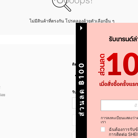
ไม่มีสินค้าที่ตรงกัน โปรดลองด้วยตัวเลือกอื่น ๆ
ส่วนลด ฿100
ติดตามเรา
ส
รับข่าวสาร SHEIN
่อย
การลงทะเบียนแสดงว่า
TH + 66
เรา
ฉันต้องการรับข
การติดต่อ SHE
TH + 66