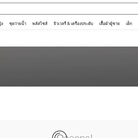
ต
and down arrow keys to navigate search การค้นหาล่าสุด and ค้นหา. Press Enter to
ญิง
ชุดว่ายน้ำ
พลัสไซส์
จิวเวลรี่ & เครื่องประดับ
เสื้อผ้าผู้ชาย
เด็ก