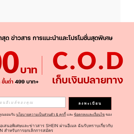
APP
ติดตามเลย
ลงทะเบียน
คุณยอมรับ
นโยบายความเป็นส่วนตัว & คุกกี้
และ
ข้อตกลงและเงื่อนไข
ของ
ติดตาม
้อเสนอพิเศษและข่าวสาร SHEIN ผ่านอีเมล ฉันรับทราบเกี่ยวกับ
IN สำหรับการยกเลิกการสมัคร
ติดตามเลย