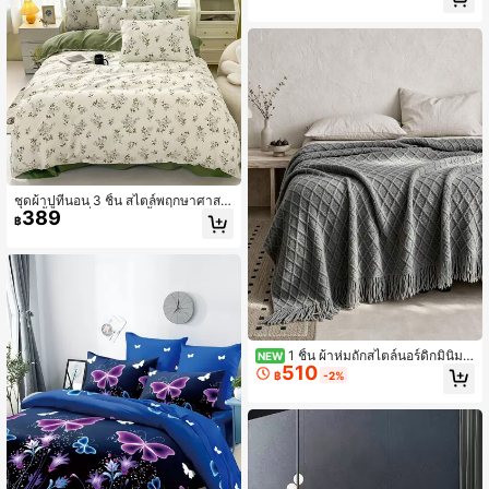
หมอน) ไม่รวมผ้านวมและใส้หมอน นุ่ม
สบาย เหมาะสำหรับเตียงเดี่ยว/เตียงคู่/เ
ต็มขนาด ซักด้วยเครื่องได้ ตกแต่งห้อง
นอน ของขวัญวันหยุด
ชุดผ้าปูที่นอน 3 ชิ้น สไตล์พฤกษาศาสต
389
ร์ (1 ชิ้น ผ้าปูที่นอน + 2 ชิ้น ปลอกหมอ
฿
น) นุ่มและอบอุ่น เหมาะสำหรับเตียงเดี่ย
ว ขนาดคู่ ขนาดเต็ม ล้างได้ด้วยเครื่อง
ซัก ของตกแต่งสำหรับเตียง ของขวัญใน
เทศกาล
1 ชิ้น ผ้าห่มถักสไตล์นอร์ดิกมินิมอ
NEW
510
ลลิสต์ ลายเพชร ผ้าห่มโซฟาเตียงอเมริกั
฿
-2%
น ผ้าห่มนุ่มอเนกประสงค์สำหรับใช้ในชี
วิตประจำวัน นุ่มและสบาย เหมาะสำหรั
บใช้ในร่มและกลางแจ้ง ซักด้วยเครื่องไ
ด้ ตกแต่งที่นอน ของขวัญวันหยุด ตกแต่
งพู่ ของขวัญคริสต์มาส