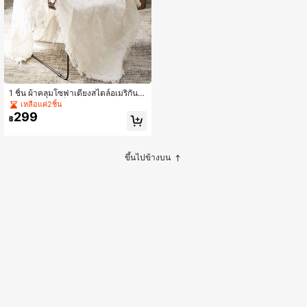
1 ชิ้น ผ้าคลุมโซฟาเตียงสไตล์อเมริกัน ล
ายตารางไขว้แจ็คการ์ด ขอบพู่ ตกแต่ง
เหลือแค่2ชิ้น
แบบมินิมอล ซักด้วยเครื่องซักผ้าได้
299
฿
ขึ้นไปข้างบน