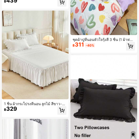
439
฿
องนอน) นุ่มสบาย ซักได้ในเครื่องซักผ้า
ตกแต่งบ้าน ของขวัญสำหรับเทศกาล
ชุดผ้าปูที่นอนหัวใจรุ้งสี 3 ชิ้น (1 ผ้าห่มป
311
กผ้า + ปลอกหมอน 2 ใบ, ไม่มีผ้านวม/ห
฿
-40%
มอนใส่) นุ่มสบาย ซักด้วยเครื่องซักผ้า ข
องตกแต่งที่นอน ของขวัญวันหยุด
1 ชิ้น ผ้ากระโปรงที่นอน ลูกไม้ สีขาว-
329
ดำ ไล่ระดับ
฿