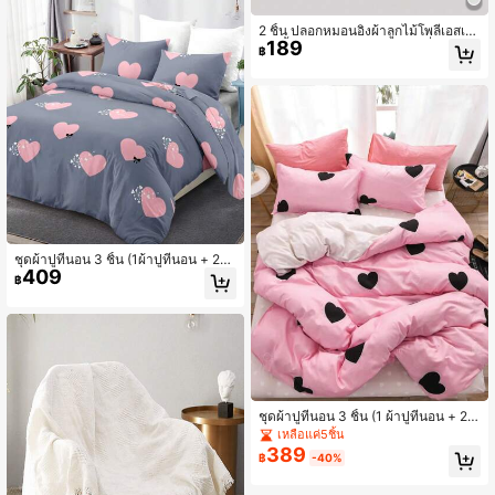
2 ชิ้น ปลอกหมอนอิงผ้าลูกไม้โพลีเอสเต
189
อร์สีพื้นสีดำ สีขาว สีเทา, ซักเครื่องได้
฿
ชุดผ้าปูที่นอน 3 ชิ้น (1ผ้าปูที่นอน + 2ป
409
ลอกหมอน) ลายดอกไฟรูปหัวใจ นุ่มสบา
฿
ย เหมาะสำหรับเตียงเดี่ยว ขนาดคู่ ขนา
ดเต็ม ซักได้ด้วยเครื่อง ตกแต่งบ้าน ของ
ขวัญเทศกาล
ชุดผ้าปูที่นอน 3 ชิ้น (1 ผ้าปูที่นอน + 2 ป
ลอกหมอน) ลายหัวใจสีชมพู นุ่มสบาย เ
เหลือแค่5ชิ้น
หมาะสำหรับเตียงเดี่ยว เต็มและควีนไซ
389
฿
-40%
ส์ ซักในเครื่องได้ ตกแต่งบ้าน ของขวัญ
ในเทศกาล