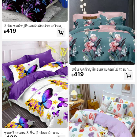
3 ชิ้น ชุดผ้าปูที่นอนฝันอันน่าหลงใหล, 1
419
ผ้าห่มนวม + 2 ปลอกหมอน (การตัดแบ
฿
บสุ่ม)
3ชิ้น ชุดผ้าปูที่นอนลายดอกไม้สวยงาม
419
(1ผ้าห่ม + 2ปลอกหมอน) นุ่มสบาย พอดี
฿
กับขนาดเตียงคู่/เต็ม/ควีน ซักด้วยเครื่อ
งได้ ของตกแต่งเตียง ของขวัญวันหยุด
ชุดเครื่องนอน 3 ชิ้น (1 ปลอกผ้านวม +
2 ปลอกหมอน ไม่รวมผ้านวมและแผ่นร