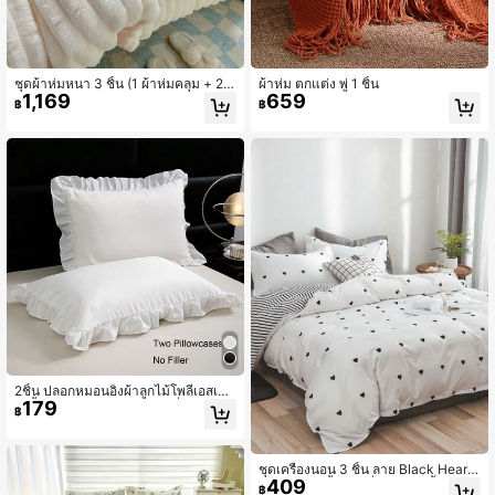
ชุดผ้าห่มหนา 3 ชิ้น (1 ผ้าห่มคลุม + 2 ป
ผ้าห่ม ตกแต่ง พู่ 1 ชิ้น
1,169
659
ลอกหมอน โดยไม่มีผ้านวมและหมอน)
฿
฿
2ชิ้น ปลอกหมอนอิงผ้าลูกไม้โพลีเอสเตอ
179
ร์สีพื้นสีดำ สีขาว สีเทา, ซักเครื่องได้
฿
ชุดเครื่องนอน 3 ชิ้น ลาย Black Heart-
409
Shaped (1 ชิ้นผ้าปูที่นอน + 2 ชิ้นปลอก
฿