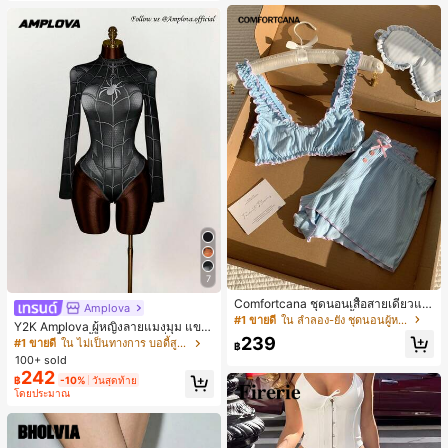
7
Comfortcana ชุดนอนเสื้อสายเดี่ยวแต่
Amplova
งระบายและกางเกงขาสั้นสำหรับผู้หญิง
#1 ขายดี
ใน ลำลอง-ยัง ชุดนอนผู้หญิง
Y2K Amplova ผู้หญิงลายแมงมุม แขน
239
ยาว คอตั้ง บอดี้สูท, สไตล์แฟชั่นดาร์ก
#1 ขายดี
ใน ไม่เป็นทางการ บอดี้สูทผู้หญิง
฿
บอดี้สูทผู้หญิง บอดี้สูทฮาโลวีน บอดี้สูท
100+ sold
ลายใยแมงมุม
242
฿
-10%
วันสุดท้าย
โดยประมาณ