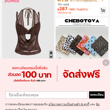
#6 ขายดี
ใน กางเกงในผู้หญิงแบบแอคทีฟ
พร้อมเสวตเตอร์
70+ sold
287
฿
-10%
วันสุดท้าย
โดยประมาณ
5
#ชุดฤดูร้อน
ROMWE เสื้อกล้ามผู้หญิง Y2K เซ็กซี่สไ
ตล์สาวฮอต มินิมอล คอวีลึก คอคาวบอ
237
฿
-18%
ย ย้อนยุค เปิดหลัง สายคล้องคอ (รวมชั้
นในลูกไม้)
#1 ขายดี
ใน หลากสี ที่คาดผม
1
เกือบหมดแล้ว!
1 ชิ้น ผ้าพันคอสี่เหลี่ยมสำหรับผู้หญิง, วั
1
สดุผ้าลินิน, ลายพิมพ์ดอกไม้สด, ตกแต่ง
ลงทะเบียน
#1 ขายดี
#1 ขายดี
ใน หลากสี ที่คาดผม
ใน หลากสี ที่คาดผม
สไตล์วินเทจ, สามารถใช้เป็นผ้าพันศีรษ
เกือบหมดแล้ว!
เกือบหมดแล้ว!
1k+ sold
(100+)
ะ, ที่คาดผม หรือเครื่องประดับผม, สำหรั
#1 ขายดี
ใน หลากสี ที่คาดผม
การลงทะเบียนแสดงว่าคุณยอมรับ
นโยบายความเป็นส่วนตัว & คุกกี้
และ
ข้อ
50
บเดินทาง, ปาร์ตี้
฿
-15%
2 วันสุดท้าย
เกือบหมดแล้ว!
ตกลงและเงื่อนไข
ของเรา