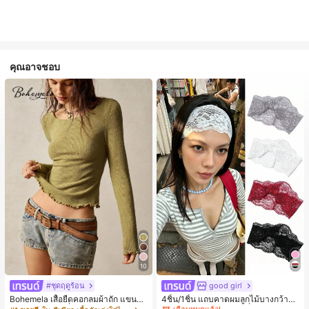
คุณอาจชอบ
10
#1 ขายดี
ใน ยางรัดผมแบบพื้นฐาน เครื่องประดับผมผู้หญิง
เกือบหมดแล้ว!
#ชุดฤดูร้อน
good girl
#1 ขายดี
#1 ขายดี
ใน ยางรัดผมแบบพื้นฐาน เครื่องประดับผมผู้หญิง
ใน ยางรัดผมแบบพื้นฐาน เครื่องประดับผมผู้หญิง
Bohemela เสื้อยืดคอกลมผ้าถัก แขนยา
4ชิ้น/1ชิ้น แถบคาดผมลูกไม้บางกว้างยื
ว สีเรียบ ใช้งานทั่วไป สำหรับผู้หญิง
ดหยุ่นสำหรับผู้หญิง, แฟชั่นอเนกประสง