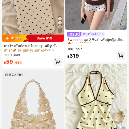
7
#ระเบียงชิลล์
#1 ขายดี
ใน สีกากี ชุดทูพีซสำหรับผู้หญิง
Save ฿10
เกือบหมดแล้ว!
Sweetina ชุด 2 ชิ้นสำหรับผู้หญิง เสื้อก
ล้ามเข้ารูปพิมพ์ลายจุดสีบล็อกหลังเปิด
#1 ขายดี
#1 ขายดี
ใน สีกากี ชุดทูพีซสำหรับผู้หญิง
ใน สีกากี ชุดทูพีซสำหรับผู้หญิง
เคสโทรศัพท์สายคล้องคอรูปหมีรูปหัวใจ
และกางเกงขาสั้นเอวพับ
100+ sold
เกือบหมดแล้ว!
เกือบหมดแล้ว!
สำหรับ 17 Pro Max สไตล์มินิมอลเกาห
#1 ขายดี
ใน รูปหัวใจ เคสโทรศัพท์
ลีสำหรับผู้หญิง ใช้ได้กับ 16/15/14 Pro
#1 ขายดี
ใน สีกากี ชุดทูพีซสำหรับผู้หญิง
319
200+ sold
฿
เคสแข็งกันกระแทกแบบเต็มตัว
เกือบหมดแล้ว!
59
฿
-14%