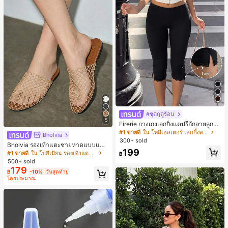
#ชุดฤดูร้อน
5
Firerie กางเกงเลกกิ้งแคปรีถักลายลูกไม้
สีดำหรูหราสำหรับผู้หญิง อเนกประสงค์
#1 ขายดี
ใน โพลีเอสเตอร์ เลกกิ้งสตรี
Bholvia
สำหรับกีฬา แฟชั่น ชายหาด เทศกาลด
300+ sold
Bholvia รองเท้าแตะชายหาดแบบแบน
นตรี ฤดูร้อนแบบสบายๆ
199
สบาย ๆ ลายฉลุมาใหม่สำหรับผู้หญิง
#1 ขายดี
ใน โบฮีเมียน รองเท้าแตะผู้หญิง
฿
500+ sold
179
฿
-10%
วันสุดท้าย
โดยประมาณ