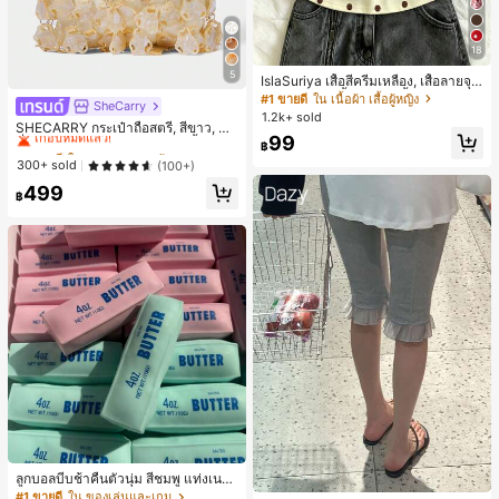
18
5
IslaSuriya เสื้อสีครีมเหลือง, เสื้อลายจุ
ด, ชุดผู้หญิง, เสื้อผู้หญิง, เสื้อกล้ามลำลอ
#1 ขายดี
ใน เนื้อผ้า เสื้อผู้หญิง
SheCarry
#1 ขายดี
ใน บรรยากาศฤดูร้อน กระเป๋าหูหิ้วด้านบนผู้หญิง
ง, กำลังเป็นที่นิยม, เสื้อแฟชั่น, เสื้อ Y2k,
1.2k+ sold
เกือบหมดแล้ว!
เสื้อผ้า Y2k, เสื้อหรูหรา, เสื้อคล้องคอ, เ
SHECARRY กระเป๋าถือสตรี, สีขาว, แฟ
99
สื้อเซ็กซี่, เสื้อเปิดหลัง,
ชั่น, สง่างาม, วันหยุด, งานปาร์ตี้
#1 ขายดี
#1 ขายดี
ใน บรรยากาศฤดูร้อน กระเป๋าหูหิ้วด้านบนผู้หญิง
ใน บรรยากาศฤดูร้อน กระเป๋าหูหิ้วด้านบนผู้หญิง
฿
เกือบหมดแล้ว!
เกือบหมดแล้ว!
300+ sold
(100+)
#1 ขายดี
ใน บรรยากาศฤดูร้อน กระเป๋าหูหิ้วด้านบนผู้หญิง
499
฿
เกือบหมดแล้ว!
ลูกบอลบีบช้าคืนตัวนุ่ม สีชมพู แท่งเนย
บีบคลายเครียด นุ่มยืดหยุ่น ของเล่นบีบ
#1 ขายดี
ใน ของเล่นและเกม