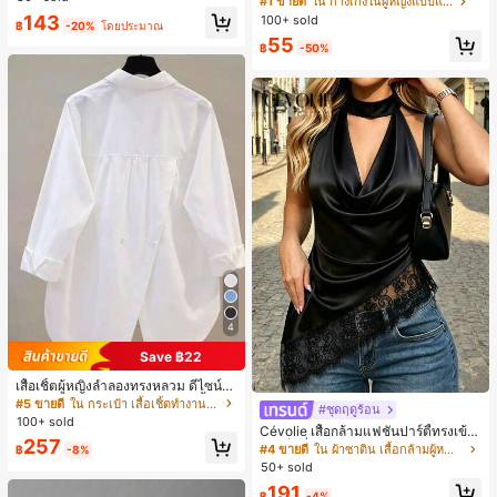
#1 ขายดี
ใน กางเกงในผู้หญิงแบบแอคทีฟ
บไม่เดนิม ดีไซน์นิช แขนสั้น
ลำลองกีฬาฤดูร้อน ความยาว 3/4
143
100+ sold
฿
-20%
โดยประมาณ
55
฿
-50%
4
Save ฿22
เสื้อเชิ้ตผู้หญิงลำลองทรงหลวม ดีไซน์ผ่
าหลัง คอปกพับ แขนยาว ผ้าทอสีพื้น กร
#5 ขายดี
ใน กระเป๋า เสื้อเชิ้ตทำงานมีกระเป๋า
#ชุดฤดูร้อน
ะเป๋าผ่าหน้าติดกระดุม สไตล์เรียบหรูสำ
100+ sold
Cévolie เสื้อกล้ามแฟชั่นปาร์ตี้ทรงเข้า
หรับใส่ไปทำงานและใส่ประจำวัน ฤดูใ
257
รูป เซ็กซี่ คอเดรป คอคาวล์ จับย่น แต่ง
บไม้ผลิ/ใบไม้ร่วง สีขาว ลุคสมาร์ทแคช
#4 ขายดี
ใน ผ้าซาติน เสื้อกล้ามผู้หญิง & Camis
฿
-8%
ลูกไม้ ดีไซน์ต่อผ้า เปิดหลัง แขนกุด
ชวล
50+ sold
191
฿
-4%