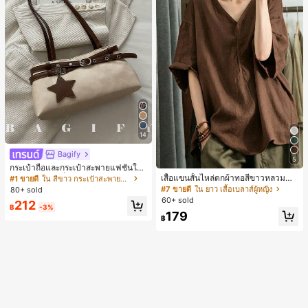
14
Bagify
5
กระเป๋าถือและกระเป๋าสะพายแฟชั่นให
ม่ ตกแต่งด้วยเข็มขัด เหมาะสำหรับงาน
เสื้อแขนสั้นไหล่ตกผ้าทอสีขาวหลวมสำ
#1 ขายดี
ใน สีขาว กระเป๋าสะพายผู้หญิง
ปาร์ตี้ การรวมตัว การออกไปข้างนอก ก
หรับผู้หญิง เหมาะสำหรับสไตล์โบฮีเมีย
#7 ขายดี
ใน ยาว เสื้อเบลาส์ผู้หญิง
80+ sold
ารท่องเที่ยว การช้อปปิ้ง และการใช้งาน
นในฤดูร้อน
60+ sold
212
ประจำวัน สามารถเก็บเหรียญ โทรศัพท์
฿
-3%
179
เหมาะสำหรับกระเป๋าทำงานของพนักง
฿
านออฟฟิศ นักศึกษามหาวิทยาลัย และ
พนักงานออฟฟิศ กระเป๋าผู้หญิงที่หรูหรา