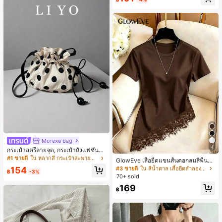
Morexe bag
4
กระเป๋าสตรีลายจุด, กระเป๋าถังแฟชั่นแ
บบเชือกรูด, กระเป๋าสะพายไหล่และสะพ
#1 ขายดี
ใน หลากสี กระเป๋าสะพายข้างผู้หญิง
GlowEve เสื้อยืดแขนสั้นคอกลมสีพื้นลำ
ายข้างที่หรูหราและอเนกประสงค์
ลองอเนกประสงค์สำหรับผู้หญิง
154
#3 ขายดี
ใน สีน้ำตาล เสื้อยืดลำลองพื้นฐาน
฿
-3%
70+ sold
169
฿