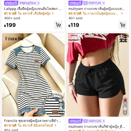
#ชุดฤดูร้อน
FARYUN
Lalippa เสื้อยืดผู้หญิงแขนสั้นไหล่ตก ค
mulinsen กางเกงขาสั้นผู้หญิงแบบสบา
อวีปกเสื้อ ลายพิมพ์ดิจิทัลลายทาง สไตล์
ยๆ สีพื้น หลวม อเนกประสงค์ กางเกงขา
#1 ขายดี
ใน หลากสี เสื้อยืดผู้หญิง
#3 ขายดี
ใน กางเกงในผู้หญิงแบบแอคทีฟ
สปอร์ตแฟชั่นมินิมอล ของขวัญสำหรับเ
สั้นกีฬา 2-In-1 สำหรับวิ่ง ฟิตเนส และก
900+ sold
60+ sold
พื่อน
ารฝึกซ้อมกีฬาในฤดูร้อน
199
119
฿
฿
5
5
Franclia ชุดเดรสผู้หญิงลายทางสีดำขา
FARYUN
วแบบแพตช์เวิร์กเอฟเฟกต์เดนิม สำหรั
#1 ขายดี
ใน หลากสี มินิเดรสโทนสี
mulinsen กางเกงขาสั้นกีฬาผู้หญิง ดีไซ
บฤดูร้อน รุ่นใหม่ พิมพ์ดิจิทัลลายทางแบ
80+ sold
น์ปลายเปิด เอวยืดหยุ่น กางเกงขาสั้น